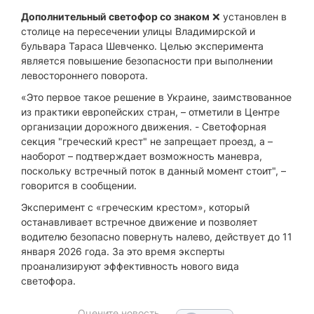
Дополнительный светофор со знаком
❌ установлен в
столице на пересечении улицы Владимирской и
бульвара Тараса Шевченко. Целью эксперимента
является повышение безопасности при выполнении
левостороннего поворота.
«Это первое такое решение в Украине, заимствованное
из практики европейских стран, – отметили в Центре
организации дорожного движения. - Светофорная
секция "греческий крест" не запрещает проезд, а –
наоборот – подтверждает возможность маневра,
поскольку встречный поток в данный момент стоит", –
говорится в сообщении.
Эксперимент с «греческим крестом», который
останавливает встречное движение и позволяет
водителю безопасно повернуть налево, действует до 11
января 2026 года. За это время эксперты
проанализируют эффективность нового вида
светофора.
Оцените новость