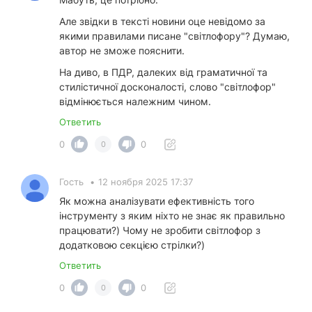
Але звідки в тексті новини оце невідомо за
якими правилами писане "світлофору"? Думаю,
автор не зможе пояснити.
На диво, в ПДР, далеких від граматичної та
стилістичної досконалості, слово "світлофор"
відмінюється належним чином.
Ответить
0
0
0
Гость
•
12 ноября 2025 17:37
Як можна аналізувати ефективність того
інструменту з яким ніхто не знає як правильно
працювати?) Чому не зробити світлофор з
додатковою секцією стрілки?)
Ответить
0
0
0