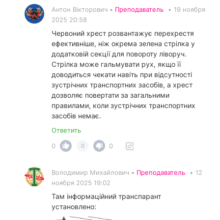
Антон Вікторович •
Преподаватель
•
19 ноября
2025 20:58
Червоний хрест розвантажує перехрестя
ефективніше, ніж окрема зелена стрілка у
додатковій секції для повороту ліворуч.
Стрілка може гальмувати рух, якщо її
доводиться чекати навіть при відсутності
зустрічних транспортних засобів, а хрест
дозволяє повертати за загальними
правилами, коли зустрічних транспортних
засобів немає.
Ответить
0
0
0
Володимир Михайлович •
Преподаватель
•
12
ноября 2025 19:02
Там інформаційний транспарант
установлено: