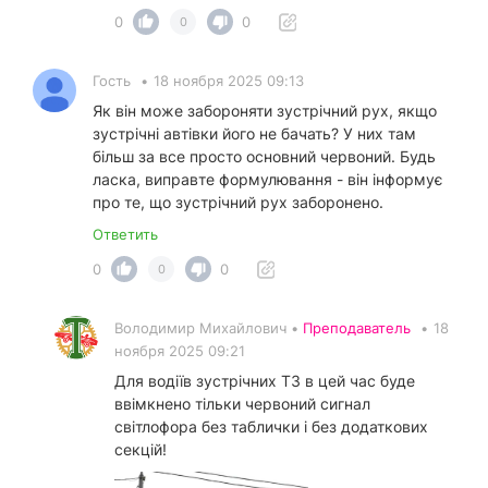
0
0
0
Гость
•
18 ноября 2025 09:13
Як він може забороняти зустрічний рух, якщо
зустрічні автівки його не бачать? У них там
більш за все просто основний червоний. Будь
ласка, виправте формулювання - він інформує
про те, що зустрічний рух заборонено.
Ответить
0
0
0
Володимир Михайлович •
Преподаватель
•
18
ноября 2025 09:21
Для водіїв зустрічних ТЗ в цей час буде
ввімкнено тільки червоний сигнал
світлофора без таблички і без додаткових
секцій!