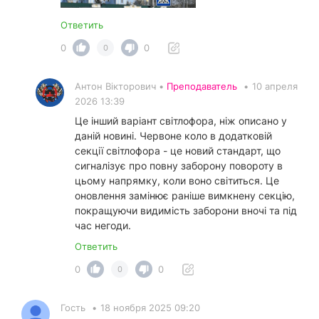
Ответить
0
0
0
Антон Вікторович •
Преподаватель
•
10 апреля
2026 13:39
Це інший варіант світлофора, ніж описано у
даній новині. Червоне коло в додатковій
секції світлофора - це новий стандарт, що
сигналізує про повну заборону повороту в
цьому напрямку, коли воно світиться. Це
оновлення замінює раніше вимкнену секцію,
покращуючи видимість заборони вночі та під
час негоди.
Ответить
0
0
0
Гость
•
18 ноября 2025 09:20