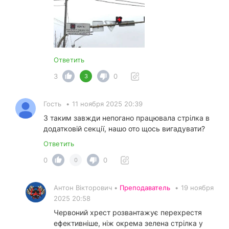
Ответить
3
0
3
Гость
•
11 ноября 2025 20:39
З таким завжди непогано працювала стрілка в
додатковій секції, нашо ото щось вигадувати?
Ответить
0
0
0
Антон Вікторович •
Преподаватель
•
19 ноября
2025 20:58
Червоний хрест розвантажує перехрестя
ефективніше, ніж окрема зелена стрілка у