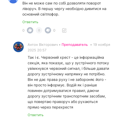
Він не може сам по собі дозволяти поворот
ліворуч. В першу чергу необхідно дивитися на
основний світлофор.
Ответить
0
0
0
Антон Вікторович •
Преподаватель
•
19 ноября
2025 20:57
Так і є. Червоний хрест - це інформаційна
секція, яка показує, що у зустрічного потоку
увімкнувся червоний сигнал, і більше давати
дорогу зустрічному напрямку не потрібно.
Він не дає права руху і не забороняє його -
він просто інформує. Водій як і раніше
повинен дотримуватися правил, даючи
дорогу зустрічним транспортним засобам,
що повертаю праворуч або рухаються
прямо через перехрестя
Ответить