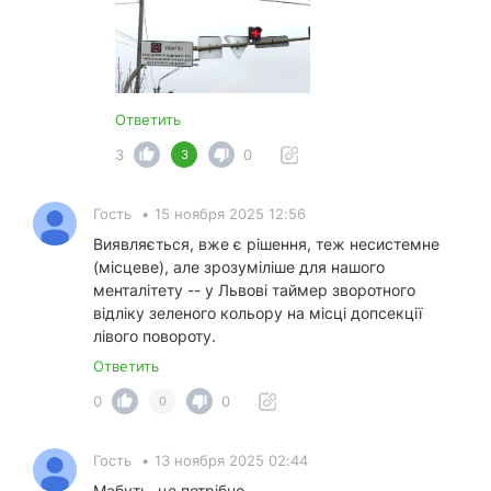
Ответить
3
0
3
Гость
•
15 ноября 2025 12:56
Виявляється, вже є рішення, теж несистемне
(місцеве), але зрозуміліше для нашого
менталітету -- у Львові таймер зворотного
відліку зеленого кольору на місці допсекції
лівого повороту.
Ответить
0
0
0
Гость
•
13 ноября 2025 02:44
Мабуть, це потрібно.