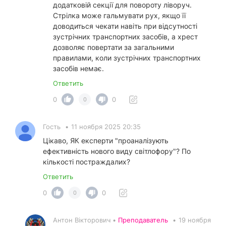
додатковій секції для повороту ліворуч.
Стрілка може гальмувати рух, якщо її
доводиться чекати навіть при відсутності
зустрічних транспортних засобів, а хрест
дозволяє повертати за загальними
правилами, коли зустрічних транспортних
засобів немає.
Ответить
0
0
0
Гость
•
11 ноября 2025 20:35
Цікаво, ЯК експерти "проаналізують
ефективність нового виду світлофору"? По
кількості постраждалих?
Ответить
0
0
0
Антон Вікторович •
Преподаватель
•
19 ноября