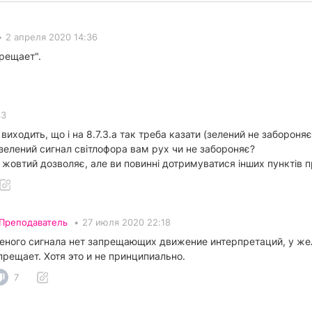
•
2 апреля 2020 14:36
рещает".
33
 виходить, що і на 8.7.3.а так треба казати (зелений не забороня
 зелений сигнал світлофора вам рух чи не забороняє?
й жовтий дозволяє, але ви повинні дотримуватися інших пунктів 
Преподаватель
•
27 июля 2020 22:18
леного сигнала нет запрещающих движение интерпретаций, у жел
рещает. Хотя это и не принципиально.
7