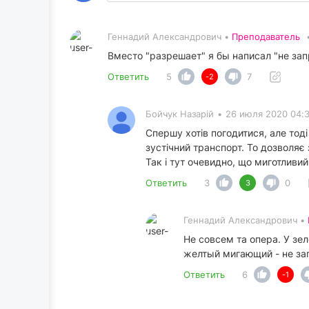
Геннадий Александрович •
Преподаватель
Вместо "разрешает" я бы написал "не зап
Ответить
5
7
-2
Бойчук Назарій
•
26 июля 2020 04:
Спершу хотів погодитися, але тоді
зустічний транспорт. То дозволяє
Так і тут очевидно, що миготливи
Ответить
3
0
3
Геннадий Александрович •
Не совсем та опера. У зе
желтый мигающий - не зап
Ответить
6
-1