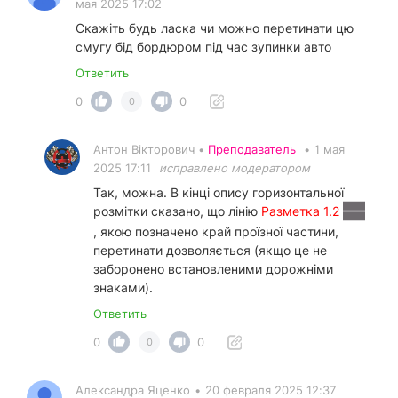
мая 2025 17:02
Скажіть будь ласка чи можно перетинати цю
смугу бід бордюром під час зупинки авто
Ответить
0
0
0
Антон Вікторович •
Преподаватель
•
1 мая
2025 17:11
исправлено модератором
Так, можна. В кінці опису горизонтальної
розмітки сказано, що лінію
Разметка 1.2
, якою позначено край проїзної частини,
перетинати дозволяється (якщо це не
заборонено встановленими дорожніми
знаками).
Ответить
0
0
0
Александра Яценко
•
20 февраля 2025 12:37