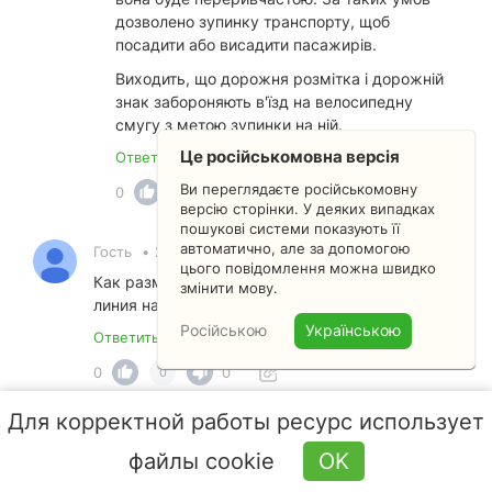
дозволено зупинку транспорту, щоб
посадити або висадити пасажирів.
Виходить, що дорожня розмітка і дорожній
знак забороняють в'їзд на велосипедну
смугу з метою зупинки на ній.
Це російськомовна версія
Ответить
Ви переглядаєте російськомовну
0
0
0
версію сторінки. У деяких випадках
пошукові системи показують її
автоматично, але за допомогою
Гость
•
28 октября 2023 13:29
цього повідомлення можна швидко
Как размечается сплошная разделительная
змінити мову.
линия на перекрестке по госту.
Російською
Українською
Ответить
0
0
0
Для корректной работы ресурс использует
Антон Вікторович •
Преподаватель
•
28
октября 2023 13:32
файлы cookie
OK
Сплошная линия на перекрёстке зачастую