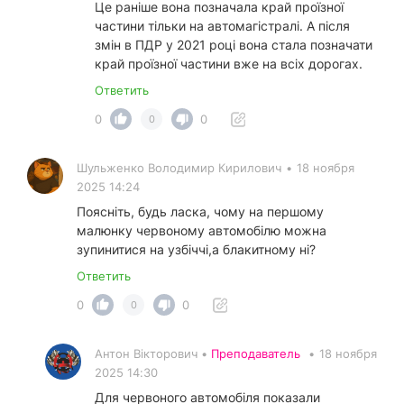
Це раніше вона позначала край проїзної
частини тільки на автомагістралі. А після
змін в ПДР у 2021 році вона стала позначати
край проїзної частини вже на всіх дорогах.
Ответить
0
0
0
Шульженко Володимир Кирилович
•
18 ноября
2025 14:24
Поясніть, будь ласка, чому на першому
малюнку червоному автомобілю можна
зупинитися на узбіччі,а блакитному ні?
Ответить
0
0
0
Антон Вікторович •
Преподаватель
•
18 ноября
2025 14:30
Для червоного автомобіля показали