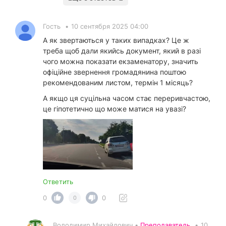
Гость
•
10 сентября 2025 04:00
А як звертаються у таких випадках? Це ж
треба щоб дали якийсь документ, який в разі
чого можна показати екзаменатору, значить
офіційне звернення громадянина поштою
рекомендованим листом, термін 1 місяць?
А якщо ця суцільна часом стає переривчастою,
це гіпотетично що може матися на увазі?
Ответить
0
0
0
Володимир Михайлович •
Преподаватель
•
10