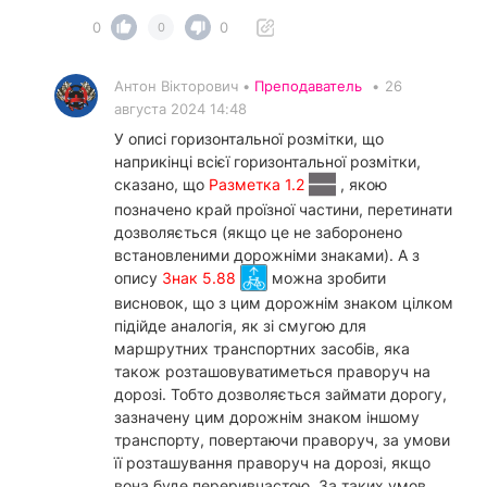
0
0
0
Антон Вікторович •
Преподаватель
•
26
августа 2024 14:48
У описі горизонтальної розмітки, що
наприкінці всієї горизонтальної розмітки,
сказано, що
Разметка 1.2
, якою
позначено край проїзної частини, перетинати
дозволяється (якщо це не заборонено
встановленими дорожніми знаками). А з
опису
Знак 5.88
можна зробити
висновок, що з цим дорожнім знаком цілком
підійде аналогія, як зі смугою для
маршрутних транспортних засобів, яка
також розташовуватиметься праворуч на
дорозі. Тобто дозволяється займати дорогу,
зазначену цим дорожнім знаком іншому
транспорту, повертаючи праворуч, за умови
її розташування праворуч на дорозі, якщо
вона буде переривчастою. За таких умов