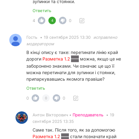
зупинки та стоянки.
Ответить
4
0
4
Гость
•
19 сентября 2025 13:30
исправлено
модератором
В кінці опису є таке: перетинати лінію край
дороги
Разметка 1.2
можна, якщо це не
заборонено знаками. Чи означає це що її
можна перетинати для зупинки і стоянки,
припаркувавшись якомога правіше?
Ответить
0
0
0
Антон Вікторович •
Преподаватель
•
19
сентября 2025 13:35
Саме так. Після того, як за допомогою
Разметка 1.2
стали позначати край