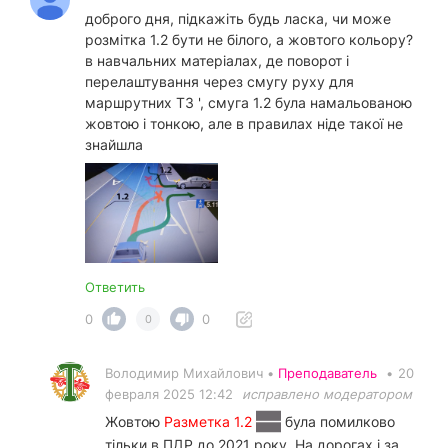
доброго дня, підкажіть будь ласка, чи може
розмітка 1.2 бути не білого, а жовтого кольору?
в навчальних матеріалах, де поворот і
перелаштування через смугу руху для
маршрутних ТЗ ', смуга 1.2 була намальованою
жовтою і тонкою, але в правилах ніде такої не
знайшла
Ответить
0
0
0
Володимир Михайлович •
Преподаватель
•
20
февраля 2025 12:42
исправлено модератором
Жовтою
Разметка 1.2
була помилково
тільки в ПДР до 2021 року. На дорогах і за