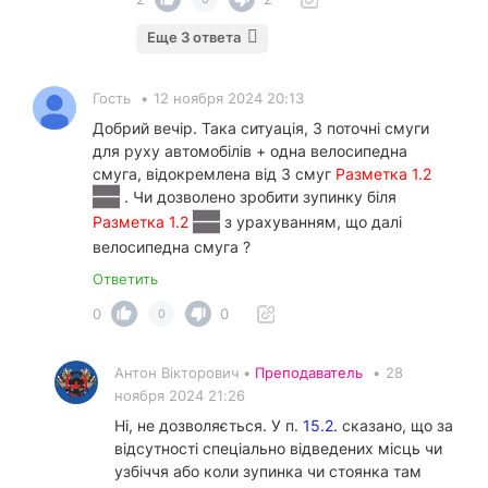
Еще 3 ответа
Гость
•
12 ноября 2024 20:13
Добрий вечір. Така ситуація, 3 поточні смуги
для руху автомобілів + одна велосипедна
смуга, відокремлена від 3 смуг
Разметка 1.2
. Чи дозволено зробити зупинку біля
Разметка 1.2
з урахуванням, що далі
велосипедна смуга ?
Ответить
0
0
0
Антон Вікторович •
Преподаватель
•
28
ноября 2024 21:26
Ні, не дозволяється. У п.
15.2.
сказано, що за
відсутності спеціально відведених місць чи
узбіччя або коли зупинка чи стоянка там