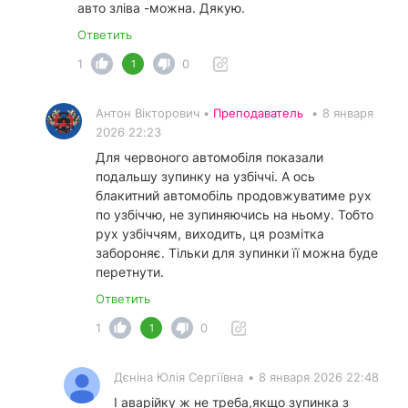
авто зліва -можна. Дякую.
Ответить
1
0
1
Антон Вікторович •
Преподаватель
•
8 января
2026 22:23
Для червоного автомобіля показали
подальшу зупинку на узбіччі. А ось
блакитний автомобіль продовжуватиме рух
по узбіччю, не зупиняючись на ньому. Тобто
рух узбіччям, виходить, ця розмітка
забороняє. Тільки для зупинки її можна буде
перетнути.
Ответить
1
0
1
Дєніна Юлія Сергіївна
•
8 января 2026 22:48
І аварійку ж не треба,якщо зупинка з