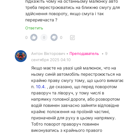
підкажіть чому на останньому малюнку авто
треба перестроюватись на ближню смугу для
здійснення повороту, якщо смуга і так
переривчаста ?
Ответить
0
0
0
Антон Вікторович •
Преподаватель
•
9
сентября 2025 04:10
Якщо маєте на увазі цей малюнок, что на
ньому синій автомобіль перестроюється на
крайню праву смугу тому, що цього вимагає
п.
10.4.
, де сказано, що перед поворотом
праворуч та ліворуч, у тому числі в
напрямку головної дороги, або розворотом
водій повинен завчасно зайняти відповідне
крайнє положення на проїзній частині,
призначеній для руху в цьому напрямку.
Тобто поворот праворуч повинен
виконуватись з крайнього правого