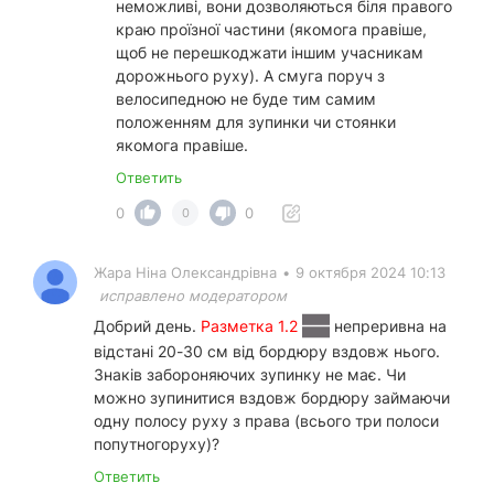
неможливі, вони дозволяються біля правого
краю проїзної частини (якомога правіше,
щоб не перешкоджати іншим учасникам
дорожнього руху). А смуга поруч з
велосипедною не буде тим самим
положенням для зупинки чи стоянки
якомога правіше.
Ответить
0
0
0
Жара Ніна Олександрівна
•
9 октября 2024 10:13
исправлено модератором
Добрий день.
Разметка 1.2
непреривна на
відстані 20-30 см від бордюру вздовж нього.
Знаків забороняючих зупинку не має. Чи
можно зупинитися вздовж бордюру займаючи
одну полосу руху з права (всього три полоси
попутногоруху)?
Ответить