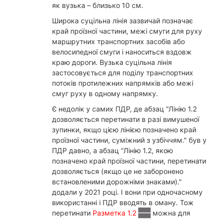
як вузька – близько 10 см.
Широка суцільна лінія зазвичай позначає
край проїзної частини, межі смуги для руху
маршрутних транспортних засобів або
велосипедної смуги і наноситься вздовж
краю дороги. Вузька суцільна лінія
застосовується для поділу транспортних
потоків протилежних напрямків або межі
смуг руху в одному напрямку.
Є недолік у самих ПДР, де абзац "Лінію 1.2
дозволяється перетинати в разі вимушеної
зупинки, якщо цією лінією позначено край
проїзної частини, суміжний з узбіччям." був у
ПДР давно, а абзац "Лінію 1.2, якою
позначено край проїзної частини, перетинати
дозволяється (якщо це не заборонено
встановленими дорожніми знаками)."
додали у 2021 році. І вони при одночасному
використанні і ПДР вводять в оману. Тож
перетинати
Разметка 1.2
можна для