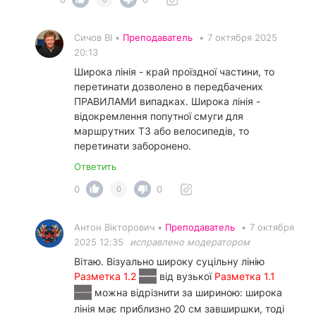
Сичов ВІ •
Преподаватель
•
7 октября 2025
20:13
Широка лінія - край проїздної частини, то
перетинати дозволено в передбачених
ПРАВИЛАМИ випадках. Широка лінія -
відокремлення попутної смуги для
маршрутних ТЗ або велосипедів, то
перетинати заборонено.
Ответить
0
0
0
Антон Вікторович •
Преподаватель
•
7 октября
2025 12:35
исправлено модератором
Вітаю. Візуально широку суцільну лінію
Разметка 1.2
від вузької
Разметка 1.1
можна відрізнити за шириною: широка
лінія має приблизно 20 см завширшки, тоді