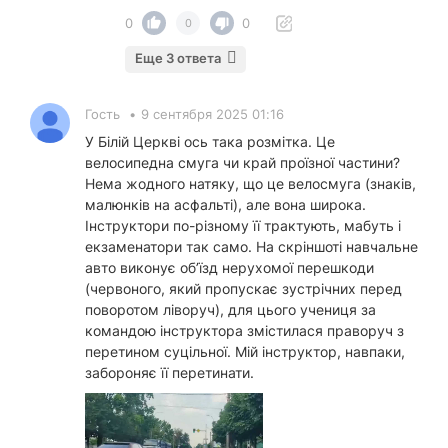
0
0
0
Еще 3 ответа
Гость
•
9 сентября 2025 01:16
У Білій Церкві ось така розмітка. Це
велосипедна смуга чи край проїзної частини?
Нема жодного натяку, що це велосмуга (знаків,
малюнків на асфальті), але вона широка.
Інструктори по-різному її трактують, мабуть і
екзаменатори так само. На скріншоті навчальне
авто виконує об’їзд нерухомої перешкоди
(червоного, який пропускає зустрічних перед
поворотом ліворуч), для цього учениця за
командою інструктора змістилася праворуч з
перетином суцільної. Мій інструктор, навпаки,
забороняє її перетинати.