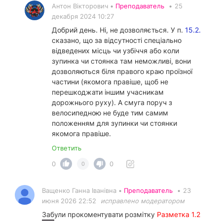
Антон Вікторович •
Преподаватель
•
25
декабря 2024 10:27
Добрий день. Ні, не дозволяється. У п.
15.2.
сказано, що за відсутності спеціально
відведених місць чи узбіччя або коли
зупинка чи стоянка там неможливі, вони
дозволяються біля правого краю проїзної
частини (якомога правіше, щоб не
перешкоджати іншим учасникам
дорожнього руху). А смуга поруч з
велосипедною не буде тим самим
положенням для зупинки чи стоянки
якомога правіше.
Ответить
0
0
0
Ващенко Ганна Іванівна •
Преподаватель
•
23
июня 2026 22:52
исправлено модератором
Забули прокоментувати розмітку
Разметка 1.2