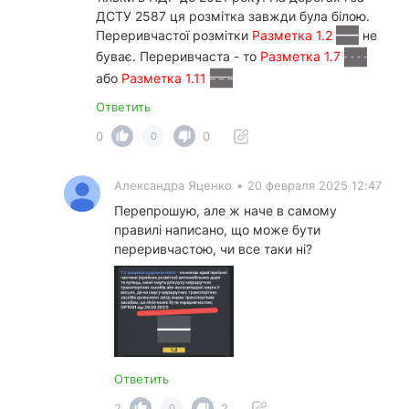
ДСТУ 2587 ця розмітка завжди була білою.
Переривчастої розмітки
Разметка 1.2
не
буває. Переривчаста - то
Разметка 1.7
або
Разметка 1.11
Ответить
0
0
0
Александра Яценко
•
20 февраля 2025 12:47
Перепрошую, але ж наче в самому
правилі написано, що може бути
переривчастою, чи все таки ні?
Ответить
2
2
0