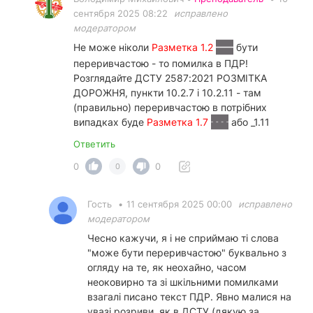
сентября 2025 08:22
исправлено
модератором
Не може ніколи
Разметка 1.2
бути
переривчастою - то помилка в ПДР!
Розглядайте ДСТУ 2587:2021 РОЗМІТКА
ДОРОЖНЯ, пункти 10.2.7 і 10.2.11 - там
(правильно) переривчастою в потрібних
випадках буде
Разметка 1.7
або _1.11
Ответить
0
0
0
Гость
•
11 сентября 2025 00:00
исправлено
модератором
Чесно кажучи, я і не сприймаю ті слова
"може бути переривчастою" буквально з
огляду на те, як неохайно, часом
неоковирно та зі шкільними помилками
взагалі писано текст ПДР. Явно малися на
увазі розриви, як в ДСТУ (дякую за