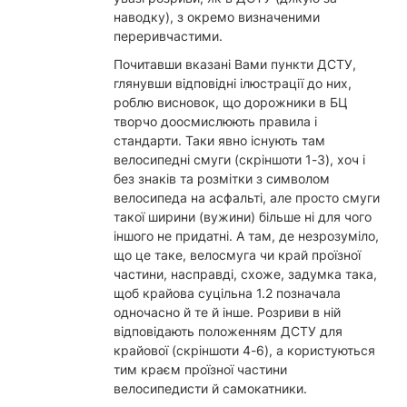
наводку), з окремо визначеними
переривчастими.
Почитавши вказані Вами пункти ДСТУ,
глянувши відповідні ілюстрації до них,
роблю висновок, що дорожники в БЦ
творчо доосмислюють правила і
стандарти. Таки явно існують там
велосипедні смуги (скріншоти 1-3), хоч і
без знаків та розмітки з символом
велосипеда на асфальті, але просто смуги
такої ширини (вужини) більше ні для чого
іншого не придатні. А там, де незрозуміло,
що це таке, велосмуга чи край проїзної
частини, насправді, схоже, задумка така,
щоб крайова суцільна 1.2 позначала
одночасно й те й інше. Розриви в ній
відповідають положенням ДСТУ для
крайової (скріншоти 4-6), а користуються
тим краєм проїзної частини
велосипедисти й самокатники.