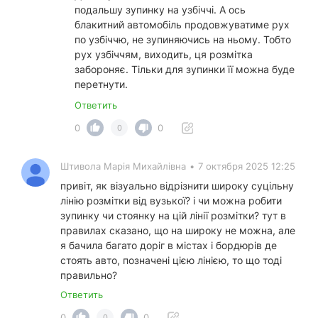
подальшу зупинку на узбіччі. А ось
блакитний автомобіль продовжуватиме рух
по узбіччю, не зупиняючись на ньому. Тобто
рух узбіччям, виходить, ця розмітка
забороняє. Тільки для зупинки її можна буде
перетнути.
Ответить
0
0
0
Штивола Марія Михайлівна
•
7 октября 2025 12:25
привіт, як візуально відрізнити широку суцільну
лінію розмітки від вузької? і чи можна робити
зупинку чи стоянку на цій лінії розмітки? тут в
правилах сказано, що на широку не можна, але
я бачила багато доріг в містах і бордюрів де
стоять авто, позначені цією лінією, то що тоді
правильно?
Ответить
0
0
0