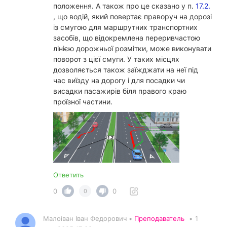
положення. А також про це сказано у п.
17.2.
, що водій, який повертає праворуч на дорозі
із смугою для маршрутних транспортних
засобів, що відокремлена переривчастою
лінією дорожньої розмітки, може виконувати
поворот з цієї смуги. У таких місцях
дозволяється також заїжджати на неї під
час виїзду на дорогу і для посадки чи
висадки пасажирів біля правого краю
проїзної частини.
Ответить
0
0
0
Малоіван Іван Федорович •
Преподаватель
•
1