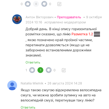
0
0
0
Антон Вікторович •
Преподаватель
•
9 октября
2024 10:16
исправлено модератором
Добрий день. В кінці опису горизонтальної
розмітки сказано, що лінію
Разметка 1.2
, якою позначено край проїзної частини,
перетинати дозволяється (якщо це не
заборонено встановленими дорожніми
знаками).
Ответить
1
0
1
Nataliia Mielnik
•
26 августа 2024 14:28
Якщо такою смугою відокремлена велосипедна
смуга, чи можна зробити зупинку на авто на
велосипедній смузі, перетнувши таку лінію?
Ответить