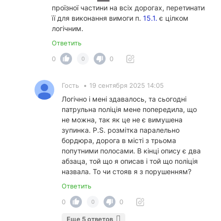
проїзної частини на всіх дорогах, перетинати
її для виконання вимоги п.
15.1.
є цілком
логічним.
Ответить
0
0
0
Гость
•
19 сентября 2025 14:05
Логічно і мені здавалось, та сьогодні
патрульна поліція мене попередила, що
не можна, так як це не є вимушена
зупинка. Р.S. розмітка паралельно
бордюра, дорога в місті з трьома
попутними полосами. В кінці опису є два
абзаца, той що я описав і той що поліція
назвала. То чи стояв я з порушенням?
Ответить
0
0
0
Еще 5 ответов