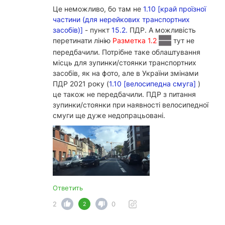
Це неможливо, бо там не
1.10 [край проїзної
частини (для нерейкових транспортних
засобів)]
- пункт
15.2.
ПДР. А можливість
перетинати лінію
Разметка 1.2
тут не
передбачили. Потрібне таке облаштування
місць для зупинки/стоянки транспортних
засобів, як на фото, але в України змінами
ПДР 2021 року (
1.10 [велосипедна смуга]
)
це також не передбачили. ПДР з питання
зупинки/стоянки при наявності велосипедної
смуги ще дуже недопрацьовані.
Ответить
2
0
2