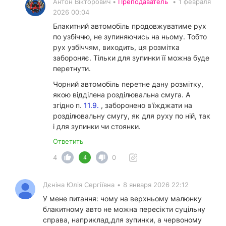
Антон Вікторович •
Преподаватель
•
1 февраля
2026 00:04
Блакитний автомобіль продовжуватиме рух
по узбіччю, не зупиняючись на ньому. Тобто
рух узбіччям, виходить, ця розмітка
забороняє. Тільки для зупинки її можна буде
перетнути.
Чорний автомобіль перетне дану розмітку,
якою відділена розділювальна смуга. А
згідно п.
11.9.
, заборонено в'їжджати на
розділювальну смугу, як для руху по ній, так
і для зупинки чи стоянки.
Ответить
4
0
4
Дєніна Юлія Сергіївна
•
8 января 2026 22:12
У мене питання: чому на верхньому малюнку
блакитному авто не можна пересікти суцільну
справа, наприклад,для зупинки, а червоному