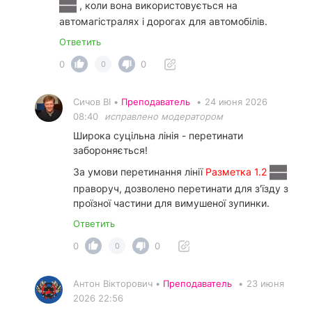
, коли вона використовується на
автомагістралях і дорогах для автомобілів.
Ответить
0
0
0
Сичов ВІ •
Преподаватель
•
24 июня 2026
08:40
исправлено модератором
Широка суцільна лінія - перетинати
забороняється!
За умови перетинання лінії
Разметка 1.2
праворуч, дозволено перетинати для з'їзду з
проїзної частини для вимушеної зупинки.
Ответить
0
0
0
Антон Вікторович •
Преподаватель
•
23 июня
2026 22:56