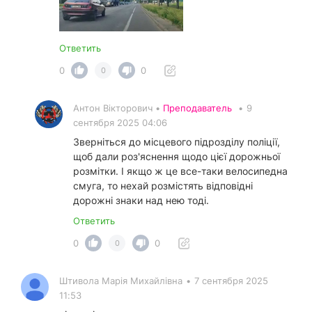
Ответить
0
0
0
Антон Вікторович •
Преподаватель
•
9
сентября 2025 04:06
Зверніться до місцевого підрозділу поліції,
щоб дали роз'яснення щодо цієї дорожньої
розмітки. І якщо ж це все-таки велосипедна
смуга, то нехай розмістять відповідні
дорожні знаки над нею тоді.
Ответить
0
0
0
Штивола Марія Михайлівна
•
7 сентября 2025
11:53