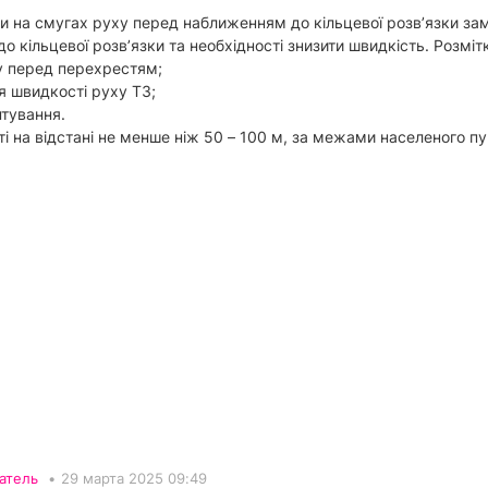
ти на смугах руху перед наближенням до кільцевої розв’язки за
 кільцевої розв’язки та необхідності знизити швидкість. Розмі
у перед перехрестям;
я швидкості руху ТЗ;
нтування.
 на відстані не менше ніж 50 – 100 м, за межами населеного пун
атель
•
29 марта 2025 09:49