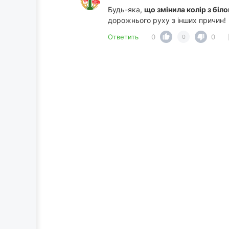
Будь-яка,
що змінила колір з біл
дорожнього руху з інших причин!
Ответить
0
0
0