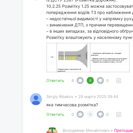
10.2.25 Розмітку 1.25 можна застосовува
попередження водіїв ТЗ про наближення до
– недостатньої видимості у напрямку рух
– виникнення ДТП, з причини перевищенн
– в інших випадках, за відповідного обґру
Розмітку влаштовують у населеному пункті
Ответить
8
0
8
Sergiy Ribakov
•
29 марта 2025 09:44
яка тимчасова розмітка?
Ответить
0
0
0
Володимир Михайлович •
Преподав