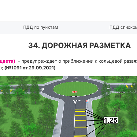
ПДД по пунктам
ПДД списко
34. ДОРОЖНАЯ РАЗМЕТКА
 цвета)
– предупреждает о приближении к кольцевой развя
);
(
№1091 от 29.09.2021
)