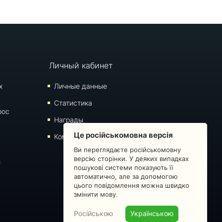
Личный кабинет
х
Личные данные
Статистика
рос
Награды
Це російськомовна версія
Комментарии
Ви переглядаєте російськомовну
версію сторінки. У деяких випадках
й
пошукові системи показують її
автоматично, але за допомогою
цього повідомлення можна швидко
змінити мову.
Російською
Українською