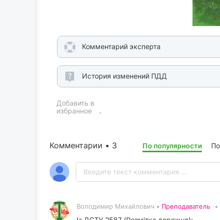
Комментарий эксперта
История изменений ПДД
Добавить в
избранное
Комментарии • 3
По популярности
По
Володимир Михайлович •
Преподаватель
•
Із ДСТУ 2587 (Розмітка дорожня):