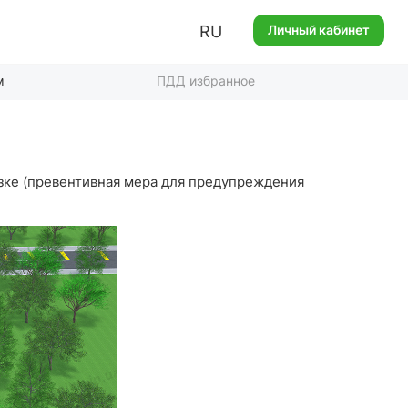
RU
Личный кабинет
м
ПДД избранное
зке (превентивная мера для предупреждения