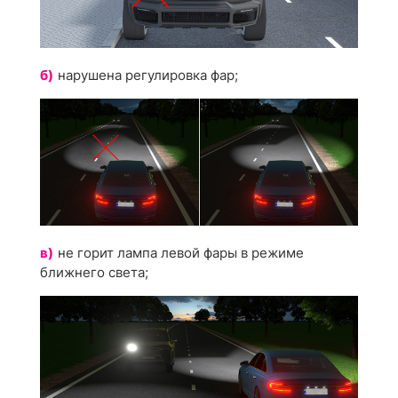
б)
нарушена регулировка фар;
в)
не горит лампа левой фары в режиме
ближнего света;