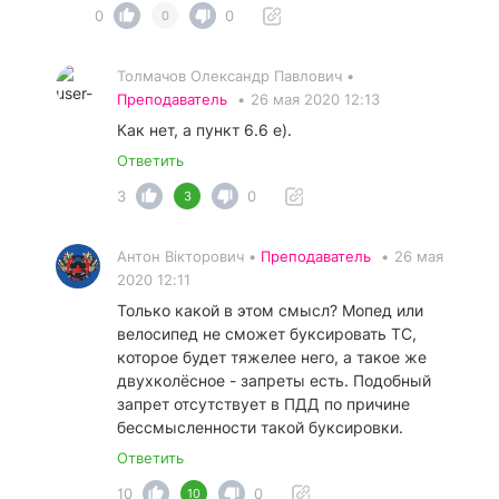
0
0
0
Толмачов Олександр Павлович •
Преподаватель
•
26 мая 2020 12:13
Как нет, а пункт 6.6 е).
Ответить
3
0
3
Антон Вікторович •
Преподаватель
•
26 мая
2020 12:11
Только какой в этом смысл? Мопед или
велосипед не сможет буксировать ТС,
которое будет тяжелее него, а такое же
двухколёсное - запреты есть. Подобный
запрет отсутствует в ПДД по причине
бессмысленности такой буксировки.
Ответить
10
0
10