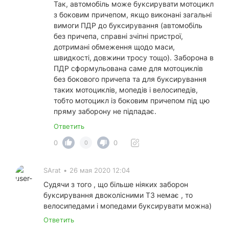
Так, автомобіль може буксирувати мотоцикл
з боковим причепом, якщо виконані загальні
вимоги ПДР до буксирування (автомобіль
без причепа, справні зчіпні пристрої,
дотримані обмеження щодо маси,
швидкості, довжини тросу тощо). Заборона в
ПДР сформульована саме для мотоциклів
без бокового причепа та для буксирування
таких мотоциклів, мопедів і велосипедів,
тобто мотоцикл із боковим причепом під цю
пряму заборону не підпадає.
Ответить
0
0
0
SArat
•
26 мая 2020 12:04
Судячи з того , що більше ніяких заборон
буксирування двоколісними ТЗ немає , то
велосипедами і мопедами буксирувати можна)
Ответить