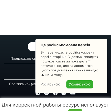
Це російськомовна версія
ОБРАТНАЯ СВЯЗЬ
Ви переглядаєте російськомовну
версію сторінки. У деяких випадках
Предложить свой вопрос
Статистика изменений
пошукові системи показують її
автоматично, але за допомогою
О сервисе
Преподавателям
цього повідомлення можна швидко
Новости
Пульс страны
змінити мову.
Політика конфіденційності
Угода підписника
Російською
Українською
© 2016-2026 GREEN-WAY
Для корректной работы ресурс использует
Копирование, перепечатка либо использование материалов данной страницы для