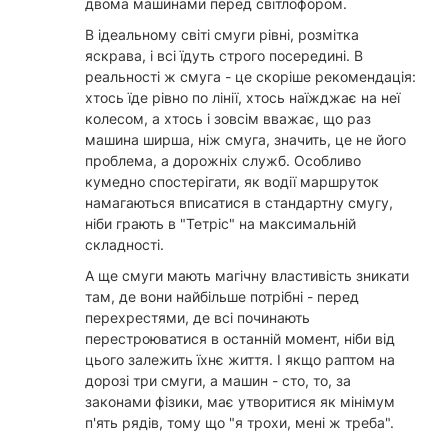
двома машинами перед світлофором.
В ідеальному світі смуги рівні, розмітка
яскрава, і всі їдуть строго посередині. В
реальності ж смуга - це скоріше рекомендація:
хтось їде рівно по лінії, хтось наїжджає на неї
колесом, а хтось і зовсім вважає, що раз
машина ширша, ніж смуга, значить, це не його
проблема, а дорожніх служб. Особливо
кумедно спостерігати, як водії маршруток
намагаються вписатися в стандартну смугу,
ніби грають в "Тетріс" на максимальній
складності.
А ще смуги мають магічну властивість зникати
там, де вони найбільше потрібні - перед
перехрестями, де всі починають
перестроюватися в останній момент, ніби від
цього залежить їхнє життя. І якщо раптом на
дорозі три смуги, а машин - сто, то, за
законами фізики, має утворитися як мінімум
п'ять рядів, тому що "я трохи, мені ж треба".