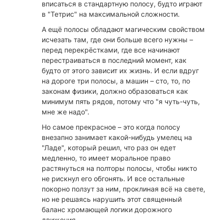
вписаться в стандартную полосу, будто играют
в "Тетрис" на максимальной сложности.
А ещё полосы обладают магическим свойством
исчезать там, где они больше всего нужны –
перед перекрёстками, где все начинают
перестраиваться в последний момент, как
будто от этого зависит их жизнь. И если вдруг
на дороге три полосы, а машин – сто, то, по
законам физики, должно образоваться как
минимум пять рядов, потому что "я чуть-чуть,
мне же надо".
Но самое прекрасное – это когда полосу
внезапно занимает какой-нибудь умелец на
"Ладе", который решил, что раз он едет
медленно, то имеет моральное право
растянуться на полторы полосы, чтобы никто
не рискнул его обгонять. И все остальные
покорно ползут за ним, проклиная всё на свете,
но не решаясь нарушить этот священный
баланс хромающей логики дорожного
движения.