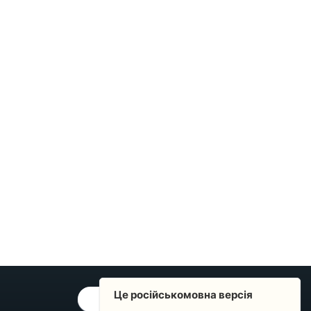
Це російськомовна версія
ОБРАТНАЯ СВЯЗЬ