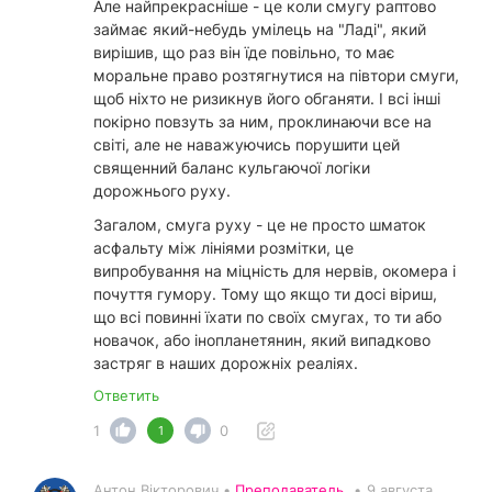
Але найпрекрасніше - це коли смугу раптово
займає який-небудь умілець на "Ладі", який
вирішив, що раз він їде повільно, то має
моральне право розтягнутися на півтори смуги,
щоб ніхто не ризикнув його обганяти. І всі інші
покірно повзуть за ним, проклинаючи все на
світі, але не наважуючись порушити цей
священний баланс кульгаючої логіки
дорожнього руху.
Загалом, смуга руху - це не просто шматок
асфальту між лініями розмітки, це
випробування на міцність для нервів, окомера і
почуття гумору. Тому що якщо ти досі віриш,
що всі повинні їхати по своїх смугах, то ти або
новачок, або інопланетянин, який випадково
застряг в наших дорожніх реаліях.
Ответить
1
0
1
Антон Вікторович •
Преподаватель
•
9 августа