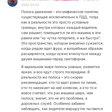
2025 22:52
Полоса движения – это мифическое понятие,
существующее исключительно в ПДД, тогда
как в реальности это просто условные
границы, внутри которых каждый водитель
сам решает, помещается ли его машина в эти
рамки или "ну чутка потерпите, я же быстро".
Это пространство, которое внезапно сужается,
когда рядом едет фура, и волшебным образом
расширяется, когда нужно втиснуться между
двумя машинами перед светофором.
В идеальном мире полосы ровные, разметка
яркая, и все едут строго посередине. В
реальности же полоса – это скорее
рекомендация: кто-то едет ровно по линии,
кто-то наезжает на неё колесом, а кто-то и
вовсе считает, что раз машина шире, чем
полоса, значит, это не его проблема, а
дорожных служб. Особенно забавно
наблюдать, как водители маршруток пытаются