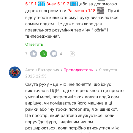
5.19.1
Знак 5.19.2
,або за допомогою
дорожньої розмітки
Разметка 1.18
. При її
відсутності кількість смуг руху визначається
самим водієм. Це дуже важливо для
правильного розуміння терміну " обгін" і
"випередження".
Ответить
7
4
3
Антон Вікторович •
Преподаватель
•
9 августа
2025 22:55
Смуга руху - це міфічне поняття, що існує
виключно в ПДР, тоді як в реальності це просто
умовні межі, всередині яких кожен водій сам
вирішує, чи поміщається його машина в ці
рамки або "ну трохи потерпите, я ж швидко".
Це простір, який раптово звужується, коли
поруч їде фура, і чарівним чином
розширюється, коли потрібно втиснутися між