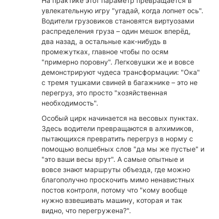
На практике этот параметр превращается в
увлекательную игру "угадай, когда лопнет ось".
Водители грузовиков становятся виртуозами
распределения груза – один мешок вперёд,
два назад, а остальные как-нибудь в
промежутках, главное чтобы по осям
"примерно поровну". Легковушки же и вовсе
демонстрируют чудеса трансформации: "Ока"
с тремя тушками свиней в багажнике – это не
перегруз, это просто "хозяйственная
необходимость".
Особый цирк начинается на весовых пунктах.
Здесь водители превращаются в алхимиков,
пытающихся превратить перегруз в норму с
помощью волшебных слов "да мы же пустые" и
"это ваши весы врут". А самые опытные и
вовсе знают маршруты объезда, где можно
благополучно проскочить мимо ненавистных
постов контроля, потому что "кому вообще
нужно взвешивать машину, которая и так
видно, что перегружена?".