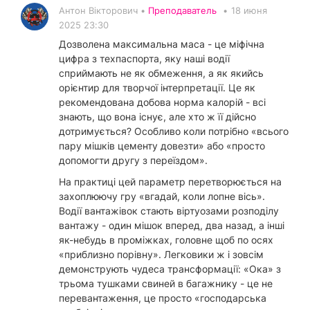
Антон Вікторович •
Преподаватель
•
18 июня
2025 23:30
Дозволена максимальна маса - це міфічна
цифра з техпаспорта, яку наші водії
сприймають не як обмеження, а як якийсь
орієнтир для творчої інтерпретації. Це як
рекомендована добова норма калорій - всі
знають, що вона існує, але хто ж її дійсно
дотримується? Особливо коли потрібно «всього
пару мішків цементу довезти» або «просто
допомогти другу з переїздом».
На практиці цей параметр перетворюється на
захоплюючу гру «вгадай, коли лопне вісь».
Водії вантажівок стають віртуозами розподілу
вантажу - один мішок вперед, два назад, а інші
як-небудь в проміжках, головне щоб по осях
«приблизно порівну». Легковики ж і зовсім
демонструють чудеса трансформації: «Ока» з
трьома тушками свиней в багажнику - це не
перевантаження, це просто «господарська