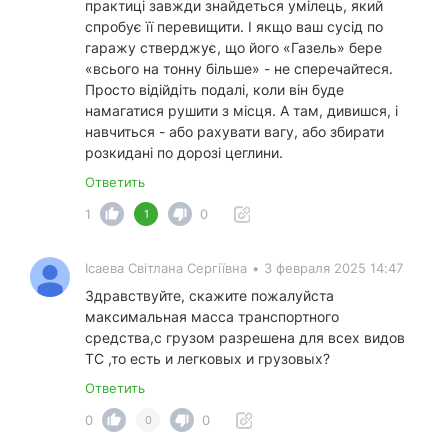
практиці завжди знайдеться умілець, який
спробує її перевищити. І якщо ваш сусід по
гаражу стверджує, що його «Газель» бере
«всього на тонну більше» - не сперечайтеся.
Просто відійдіть подалі, коли він буде
намагатися рушити з місця. А там, дивишся, і
навчиться - або рахувати вагу, або збирати
розкидані по дорозі цеглини.
Ответить
1
0
1
Ісаева Світлана Сергіївна
•
3 февраля 2025 14:47
Здравствуйте, скажите пожалуйста
максимальная масса транспортного
средства,с грузом разрешена для всех видов
ТС ,то есть и легковых и грузовых?
Ответить
0
0
0