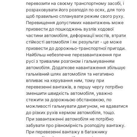
перевозити на своєму транспортному засобі, і
розраховувати його розподіл по осях, для того
щоб правильно спланувати режим свого руху.
Перевищення допустимих навантажень може
призвести до пошкоджень вузлів ходової
частини автомобіля, деформації мостів, втрати
стійкості автомобіля і як результат - це може
призвести до дорожньо-транспортної пригоди.
Найбільш небезпечне перезавантаження при
русі з тривалим розгоном і гальмуванням
автомобіля. Додаткове навантаження збільшує
гальмівний шлях автомобіля та негативно
впливає на керування ним, тому при
перевезенні вантажів, в першу чергу потрібно
зменшити швидкість автомобіля, уважно
стежити за дорожньою обстановкою, по
можливості гальмувати двигуном, не вдаватися
до різких рухів кермом автомобіля, тощо.
При завантаженні автомобіля не потрібно
забувати про рівномірність розподілу вантажу.
При перевезенні вантажу в багажнику