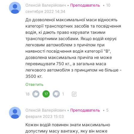
Олексій Валерійович •
Преподаватель
•
10
сентября 2022 14:34
До дозволеної максимальної маси відносять
категорії транспортних засобів та посвідчення
водія, кі дають право керувати такими
транспортними засобами. Якщо водій керує
легковим автомобілем з причіпом при
наявності посвідчення водія категорії "В",
дозволена максимальна причіпа не може
перевищувати 750 кг., а загальна маса
легкового автомобіля з принципом не більше -
3500 кг.
Ответить
18
1
17
Олексій Валерійович •
Преподаватель
•
5
февраля 2023 15:03
Кожен водій повинен знати максимально
допустиму масу вантажу, яку він може