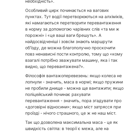
необхідність».
Особливий цирк починається на вагових
пунктах. Тут водії перетворюються на алхіміків,
які намагаються перетворити перевантаження
в норму за допомогою чарівних слів «та ми ж
порожні» і «це ваші ваги брешуть». А
найдосвідченіші і зовсім знають маршрути
об'їзду, де можна благополучно проскочити
повз ненависні пости контролю, тому що «кому
взагалі потрібно зважувати машину, яка і так
видно, що перевантажена?».
Філософія вантажоперевезень: якщо колеса не
лопнули - значить, маса в нормі; якщо пружини
не пробили днище - можна ще вантажити; якщо
поліцейський починає рахувати
перевантаження - значить, пора згадувати про
«договірні відносини»; якщо міст затрясся при
проїзді - нічого страшного, це ж не наш міст.
Так що дозволена максимальна маса - це як
швидкість світла: в теорії є межа, але на