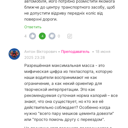
автомобіля, його потрібно розмістити якомога
ближче до центру транспортного засобу, щоб
не допустити відриву передніх коліс від
поверхні дороги.
Ответить
4
0
4
Антон Вікторович •
Преподаватель
•
18 июня
2025 23:28
Разрешённая максимальная масса - это
мифическая цифра из техпаспорта, которую
наши водители воспринимают не как
ограничение, а как некий ориентир для
творческой интерпретации. Это как
рекомендуемая суточная норма калорий – все
знают, что она существует, но кто же её
действительно соблюдает? Особенно когда
нужно "всего пару мешков цемента довезти"
или "просто помочь другу с переездом".