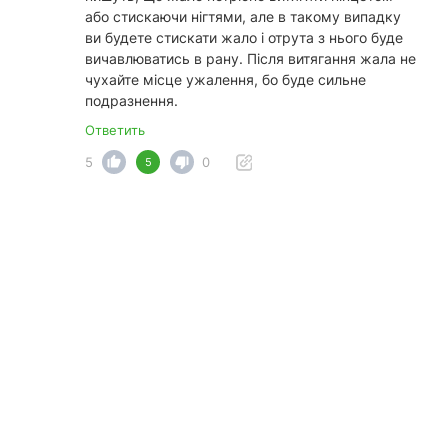
або стискаючи нігтями, але в такому випадку
ви будете стискати жало і отрута з нього буде
вичавлюватись в рану. Після витягання жала не
чухайте місце ужалення, бо буде сильне
подразнення.
Ответить
5
0
5