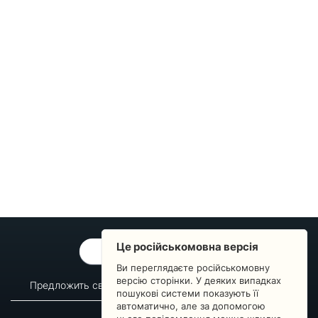
Це російськомовна версія
ОБРАТНАЯ СВЯЗЬ
Ви переглядаєте російськомовну
версію сторінки. У деяких випадках
Предложить свой вопрос
Статистика изменений
пошукові системи показують її
автоматично, але за допомогою
О сервисе
Преподавателям