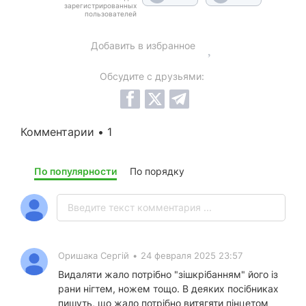
зарегистрированных
пользователей
Добавить в избранное
Обсудите с друзьями:
Комментарии • 1
По популярности
По порядку
Оришака Сергій
•
24 февраля 2025 23:57
Видаляти жало потрібно "зішкрібанням" його із
рани нігтем, ножем тощо. В деяких посібниках
пишуть, що жало потрібно витягяти пінцетом