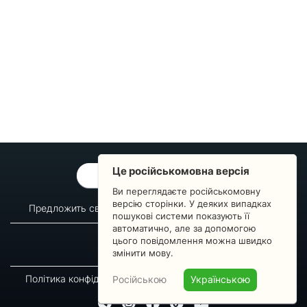
Це російськомовна версія
ОБРАТНАЯ СВЯЗЬ
Ви переглядаєте російськомовну
версію сторінки. У деяких випадках
Предложить свой вопрос
Статистика изменений
пошукові системи показують її
автоматично, але за допомогою
О сервисе
Преподавателям
цього повідомлення можна швидко
Новости
Пульс страны
змінити мову.
Політика конфіденційності
Угода підписника
Російською
Українською