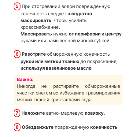
5
При отогревании водой поврежденную
конечность следует
аккуратно
массировать
, чтобы усилить
кровоснабжение.
Массировать
нужно
от периферии к центру
руками или намыленной мягкой губкой.
6
Разотрите
обмороженную конечность
рукой или мягкой тканью
до покраснения,
используя вазелиновое масло
.
Важно:
Никогда не растирайте обмороженные
участки снегом во избежание травмирования
мягких тканей кристаллами льда.
7
Наложите
ватно-марлевую
повязку
.
8
Обездвижьте
поврежденную
конечность
.