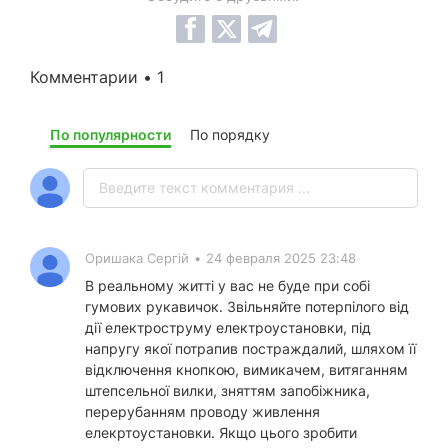
Комментарии • 1
По популярности
По порядку
Оришака Сергій
•
24 февраля 2025 23:48
В реальному житті у вас не буде при собі
гумових рукавичок. Звільняйте потерпілого від
дії електроструму електроустановки, під
напругу якої потрапив постраждалий, шляхом її
відключення кнопкою, вимикачем, витяганням
штепсельної вилки, зняттям запобіжника,
перерубанням проводу живлення
елекртоустановки. Якщо цього зробити