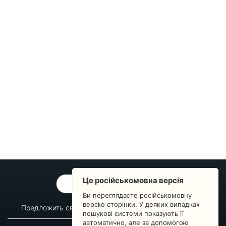
Це російськомовна версія
ОБРАТНАЯ СВЯЗЬ
Ви переглядаєте російськомовну
версію сторінки. У деяких випадках
Предложить свой вопрос
Статистика изменений
пошукові системи показують її
автоматично, але за допомогою