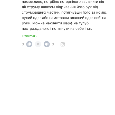
неможливо, потрібно потерпілого звільнити від
дії струму шляхом відривання його рук від
струмовідних частин, потягнувши його за комір,
сухий одяг або намотавши власний одяг собі на
руки. Можна накинути шарф на тулуб
постраждалого і потягнути на себе і т.п.
Ответить
0
0
0