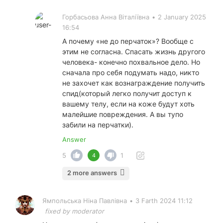
Горбасьова Анна Віталіївна
•
2 January 2025
16:54
А почему «не до перчаток»? Вообще с
этим не согласна. Спасать жизнь другого
человека- конечно похвальное дело. Но
сначала про себя подумать надо, никто
не захочет как вознаграждение получить
спид(который легко получит доступ к
вашему телу, если на коже будут хоть
малейшие повреждения. А вы тупо
забили на перчатки).
Answer
5
1
4
2 more answers
Ямпольська Ніна Павлівна
•
3 Farth 2024 11:12
fixed by moderator