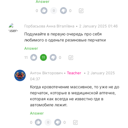
Answer
0
0
0
Горбасьова Анна Віталіївна
•
2 January 2025 01:46
Подумайте в первую очередь про себя
любимого о оденьте резиновые перчатки
Answer
11
0
11
Антон Вікторович •
Teacher
•
2 January 2025
04:37
Когда кровотечение массивное, то уже не до
перчаток, которые в медицинской аптечке,
которая как всегда не известно где в
автомобиле лежит.
Answer
0
0
0