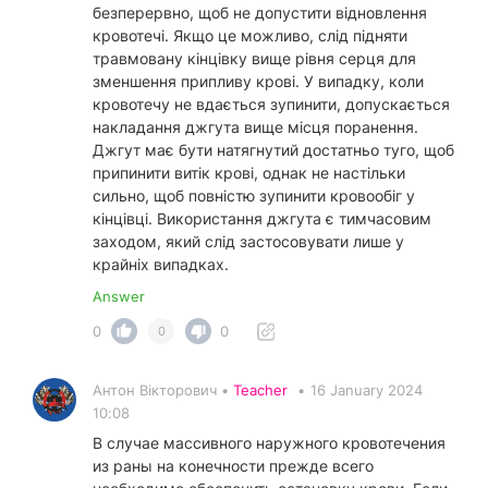
безперервно, щоб не допустити відновлення
кровотечі. Якщо це можливо, слід підняти
травмовану кінцівку вище рівня серця для
зменшення припливу крові. У випадку, коли
кровотечу не вдається зупинити, допускається
накладання джгута вище місця поранення.
Джгут має бути натягнутий достатньо туго, щоб
припинити витік крові, однак не настільки
сильно, щоб повністю зупинити кровообіг у
кінцівці. Використання джгута є тимчасовим
заходом, який слід застосовувати лише у
крайніх випадках.
Answer
0
0
0
Антон Вікторович •
Teacher
•
16 January 2024
10:08
В случае массивного наружного кровотечения
из раны на конечности прежде всего