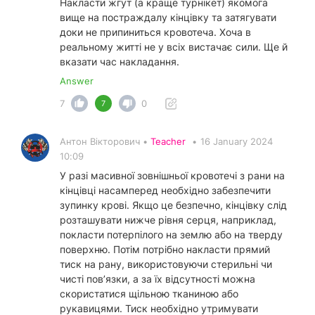
Накласти жгут (а краще турнікет) якомога
вище на постраждалу кінцівку та затягувати
доки не припиниться кровотеча. Хоча в
реальному житті не у всіх вистачає сили. Ще й
вказати час накладання.
Answer
7
0
7
Антон Вікторович •
Teacher
•
16 January 2024
10:09
У разі масивної зовнішньої кровотечі з рани на
кінцівці насамперед необхідно забезпечити
зупинку крові. Якщо це безпечно, кінцівку слід
розташувати нижче рівня серця, наприклад,
покласти потерпілого на землю або на тверду
поверхню. Потім потрібно накласти прямий
тиск на рану, використовуючи стерильні чи
чисті пов’язки, а за їх відсутності можна
скористатися щільною тканиною або
рукавицями. Тиск необхідно утримувати