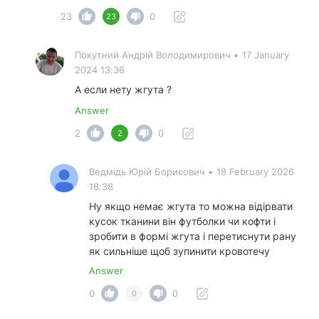
23
0
23
Покутний Андрiй Володимирович
•
17 January
2024 13:36
А если нету жгута ?
Answer
2
0
2
Ведмідь Юрій Борисович
•
18 February 2026
18:38
Ну якщо немає жгута то можна відірвати
кусок тканини він футболки чи кофти і
зробити в формі жгута і перетиснути рану
як сильніше щоб зупинити кровотечу
Answer
0
0
0