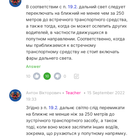
В соответствии с п.
19.2.
дальний свет следует
переключать на ближний не менее чем за 250
метров до встречного транспортного средства,
а также тогда, когда он может ослепить других
водителей, в частности движущихся в
попутном направлении. Соответственно, когда
мы приближаемся к встречному
транспортному средству не стоит включать
фары дальнего света.
Answer
10
0
10
Антон Вікторович •
Teacher
•
15 September 2022
19:33
Згідно з п.
19.2.
дальнє світло слід перемикати
на ближнє не менше ніж за 250 метрів до
зустрічного транспортного засобу, а також
тоді, коли воно може засліпити інших водіїв,
зокрема, що рухаються у попутному напрямку.