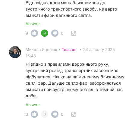
Відповідно, коли ми наближаємося до
зустрічного транспортного засобу, не варто
вмикати фари дальнього світла.
Answer
9
0
9
Микола Яценюк •
Teacher
•
24 January 2025
15:48
Ні згідно з правилами дорожнього руху,
зустрічний роз'їзд транспортних засобів має
відбуватися, тільки на ввімкненому ближньому
світлі фар. Дальше світло фар, забороняється
вмикати при зустрічному роз'їзді в темний час
доби.
Answer
0
0
0