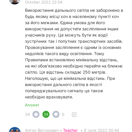
October 2022 22:04
Використання дальнього світла не заборонено в
будь якому місці хоч в населеному пункті хоч
за його межами. Єдина умова для його
використання не допустити засліплення інших
учасників руху. Це можуть бути як водії
зустрічних так і попутних транспортних засобів.
Провокування засліплення є одним із основних
недоліків такого виду освітлення. Тому
Правилами встановлено мінімальну відстань,
на які обов'язково необхідно перейти на ближнє
світло. Ця відстань складає 250 метрів.
Наголошую, що це мінімальна відстань. При
використанні дального світла в якості
попереджувального сигналу це також
необхідно враховувати.
Answer
34
0
34
Антон Вікторович •
Teacher
•
9 June 2022 00:44