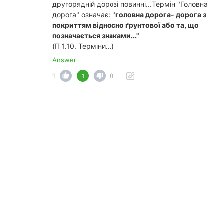
другорядній дорозі повинні...Термін "Головна
дорога" означає: "
головна дорога- дорога з
покриттям відносно ґрунтової або та, що
позначається знаками..."
(П 1.10. Терміни...)
Answer
1
0
1