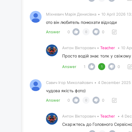
Міхневич Марія Денисівна
•
10 April 2026 13
ото він любитель понюхати відходи
Answer
0
0
0
Антон Вікторович •
Teacher
•
10 Ap
Просто водій знає толк у свіжому
Answer
1
0
1
Савич Ігор Миколайович
•
4 December 2025 
чудова якість фото)
Answer
0
0
0
Антон Вікторович •
Teacher
•
4 Dec
Скаржтесь до Головного Сервісно