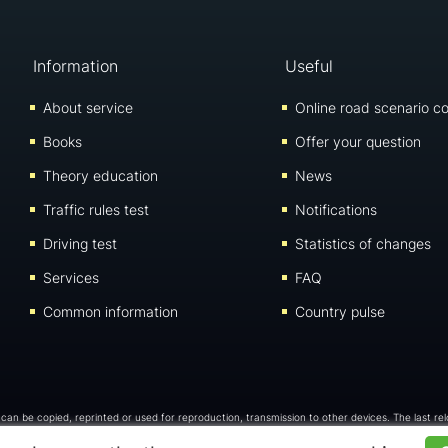
Information
Useful
About service
Online road scenario co
Books
Offer your question
Theory education
News
Traffic rules test
Notifications
Driving test
Statistics of changes
Services
FAQ
Common information
Country pulse
 can be copied, reprinted or used for reproduction, transmission to other devices. The last re