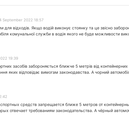
4 September 2022 18:57
 для відходів. Якщо водій виконує стоянку та це звісно забороне
обіля комунальної служби в водія якого не буде можливости вик
022 19:39
ртних засобів забороняється ближче 5 метрів від контейнерних 
ання яких відповідає вимогам законодавства. А чорний автомобіл
2:42
спортных средств запрещается ближе 5 метров от контейнерны
рых отвечает требованиям законодательства. А чёрный автомоб