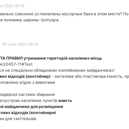
ne 2022 08:13
циально (законно) установлены мусорные баки в этом месте? По
ки половину ширины тротуара.
•
30 June 2022 08:32
 ПРАВИЛ утримання територій населених місць
ow/z0457-11#Text
ся на спеціально обладнаних контейнерних майданчиках!
вих відходів (контейнер)
- металева або пластикова ємність, п
готовлена згідно з вимогами
-подвірної системи збирання
лагоустрою населених пунктів
мають
ані майданчики для розміщення
тових відходів (контейнерні
ми для сміттєвозів.