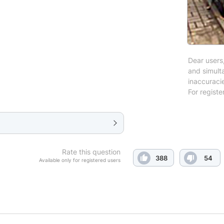
Dear users,
and simulta
inaccuraci
For registe
Rate this question
388
54
Available only for registered users