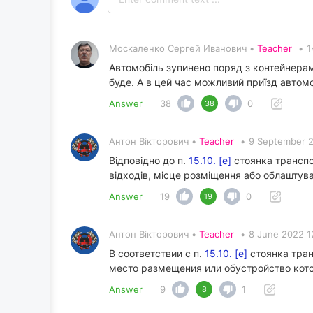
Москаленко Сергей Иванович •
Teacher
•
1
Автомобіль зупинено поряд з контейнерами
буде. А в цей час можливий приїзд автом
Answer
38
0
38
Антон Вікторович •
Teacher
•
9 September 2
Відповідно до п.
15.10. [е]
стоянка транспо
відходів, місце розміщення або облаштув
Answer
19
0
19
Антон Вікторович •
Teacher
•
8 June 2022 1
В соответствии с п.
15.10. [е]
стоянка тран
место размещения или обустройство кото
Answer
9
1
8