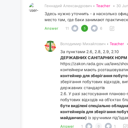
Геннадий Александрович •
Teacher
•
30 Ju
Здесь нужно уточнить - а насколько офи
место там, где баки занимают практичес
Answer
11
6
5
Володимир Михайлович •
Teacher
За пунктами 2.6, 2.8, 2.9, 2.10
ДЕРЖАВНИХ САНІТАРНИХ НОРМ ТА
https://zakon.rada.gov.ua/laws/sh
контейнери мають розташовувати
контейнер для зберігання побуто
зберігання побутових відходів, ви
державних стандартів
2.6. У разі застосування планово
побутових відходів на об'єктах б
бути виділені спеціально обладн
контейнерів для зберігання побу
майданчики)
із зручними під'їзда
Answer
1
1
0