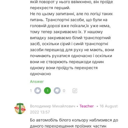
якій поворот у нього ввімкнено, він проїде
перехрестя перший.
Не по цьому запитанні, але по логіці таких
питань. Транспортні засоби, що були на
головній дорозі вже поїхали,їх уже нема,
тому тепер закриваємо їх. У нашому
випадку закриваємо білий транспортний
засіб, оскільки сірий і синій транспортні
засоби перешкод для руху не мають, вони
починають рухатися одночасно і оскільки
вони не створюють перешкоди однин
одному вони проїдуть перехрестя
одночасно
Answer
1
0
1
Володимир Михайлович •
Teacher
•
16 August
2022 13:57
Бо автомобіль білого кольору наблизився до
даного перехрещення проїзних частин