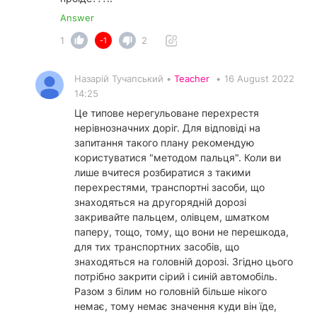
Answer
1
2
-1
Назарій Тучапський •
Teacher
•
16 August 2022
14:25
Це типове нерегульоване перехрестя
нерівнозначних доріг. Для відповіді на
запитання такого плану рекомендую
користуватися "методом пальця". Коли ви
лише вчитеся розбиратися з такими
перехрестями, транспортні засоби, що
знаходяться на другорядній дорозі
закривайте пальцем, олівцем, шматком
паперу, тощо, тому, що вони не перешкода,
для тих транспортних засобів, що
знаходяться на головній дорозі. Згідно цього
потрібно закрити сірий і синій автомобіль.
Разом з білим но головній більше нікого
немає, тому немає значення куди він їде,