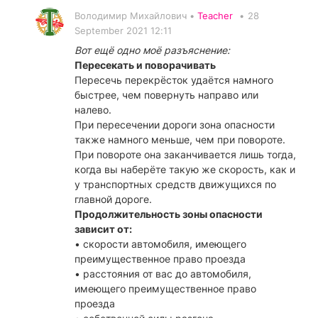
Володимир Михайлович •
Teacher
•
28
September 2021 12:11
Вот ещё одно моё разъяснение:
Пересекать и поворачивать
Пересечь перекрёсток удаётся намного
быстрее, чем повернуть направо или
налево.
При пересечении дороги зона опасности
также намного меньше, чем при повороте.
При повороте она заканчивается лишь тогда,
когда вы наберёте такую же скорость, как и
у транспортных средств движущихся по
главной дороге.
Продолжительность зоны опасности
зависит от:
• скорости автомобиля, имеющего
преимущественное право проезда
• расстояния от вас до автомобиля,
имеющего преимущественное право
проезда