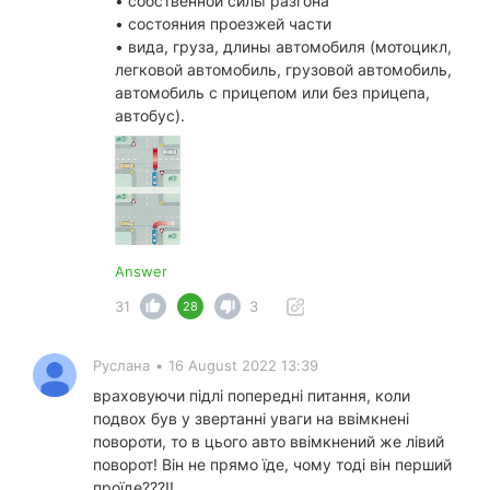
• собственной силы разгона
• состояния проезжей части
• вида, груза, длины автомобиля (мотоцикл,
легковой автомобиль, грузовой автомобиль,
автомобиль с прицепом или без прицепа,
автобус).
Answer
31
3
28
Руслана
•
16 August 2022 13:39
враховуючи підлі попередні питання, коли
подвох був у звертанні уваги на ввімкнені
повороти, то в цього авто ввімкнений же лівий
поворот! Він не прямо їде, чому тоді він перший
проїде???!!