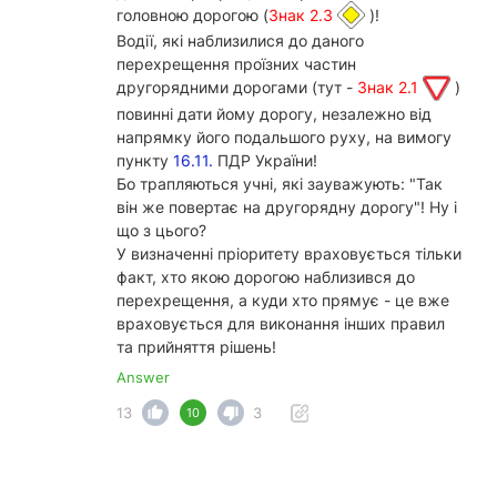
головною дорогою (
Знак 2.3
)!
Водії, які наблизилися до даного
перехрещення проїзних частин
другорядними дорогами (тут -
Знак 2.1
)
повинні дати йому дорогу, незалежно від
напрямку його подальшого руху, на вимогу
пункту
16.11.
ПДР України!
Бо трапляються учні, які зауважують: "Так
він же повертає на другорядну дорогу"! Ну і
що з цього?
У визначенні пріоритету враховується тільки
факт, хто якою дорогою наблизився до
перехрещення, а куди хто прямує - це вже
враховується для виконання інших правил
та прийняття рішень!
Answer
13
3
10