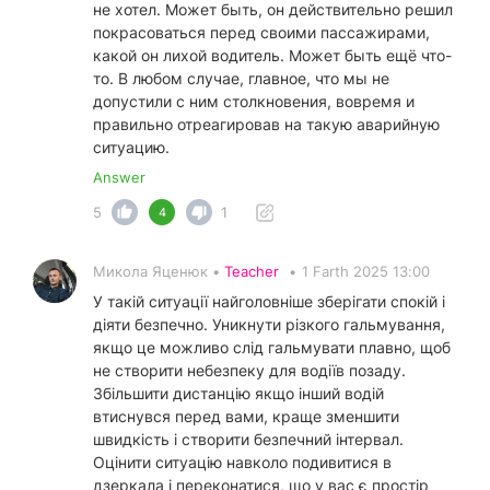
не хотел. Может быть, он действительно решил
покрасоваться перед своими пассажирами,
какой он лихой водитель. Может быть ещё что-
то. В любом случае, главное, что мы не
допустили с ним столкновения, вовремя и
правильно отреагировав на такую аварийную
ситуацию.
Answer
5
1
4
Микола Яценюк •
Teacher
•
1 Farth 2025 13:00
У такій ситуації найголовніше зберігати спокій і
діяти безпечно. Уникнути різкого гальмування,
якщо це можливо слід гальмувати плавно, щоб
не створити небезпеку для водіїв позаду.
Збільшити дистанцію якщо інший водій
втиснувся перед вами, краще зменшити
швидкість і створити безпечний інтервал.
Оцінити ситуацію навколо подивитися в
дзеркала і переконатися, що у вас є простір