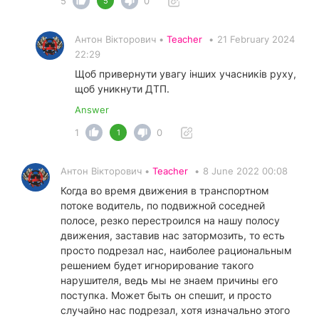
5
0
5
Антон Вікторович •
Teacher
•
21 February 2024
22:29
Щоб привернути увагу інших учасників руху,
щоб уникнути ДТП.
Answer
1
0
1
Антон Вікторович •
Teacher
•
8 June 2022 00:08
Когда во время движения в транспортном
потоке водитель, по подвижной соседней
полосе, резко перестроился на нашу полосу
движения, заставив нас затормозить, то есть
просто подрезал нас, наиболее рациональным
решением будет игнорирование такого
нарушителя, ведь мы не знаем причины его
поступка. Может быть он спешит, и просто
случайно нас подрезал, хотя изначально этого