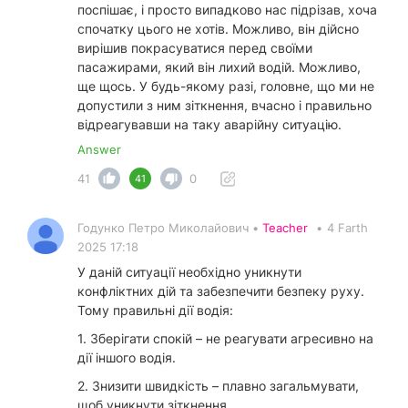
поспішає, і просто випадково нас підрізав, хоча
спочатку цього не хотів. Можливо, він дійсно
вирішив покрасуватися перед своїми
пасажирами, який він лихий водій. Можливо,
ще щось. У будь-якому разі, головне, що ми не
допустили з ним зіткнення, вчасно і правильно
відреагувавши на таку аварійну ситуацію.
Answer
41
0
41
Годунко Петро Миколайович •
Teacher
•
4 Farth
2025 17:18
У даній ситуації необхідно уникнути
конфліктних дій та забезпечити безпеку руху.
Тому правильні дії водія:
1. Зберігати спокій – не реагувати агресивно на
дії іншого водія.
2. Знизити швидкість – плавно загальмувати,
щоб уникнути зіткнення.