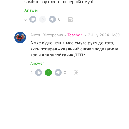
замість звукового на першій смузі
Answer
0
0
0
Антон Вікторович •
Teacher
•
3 July 2024 16:30
А яке відношення має смуга руху до того,
який попереджувальний сигнал подаватиме
водій для запобігання ДТП?
Answer
4
0
4