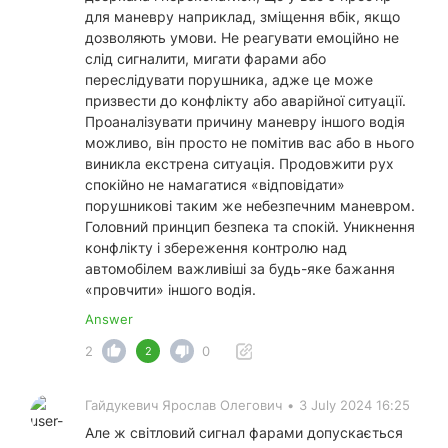
для маневру наприклад, зміщення вбік, якщо
дозволяють умови. Не реагувати емоційно не
слід сигналити, мигати фарами або
переслідувати порушника, адже це може
призвести до конфлікту або аварійної ситуації.
Проаналізувати причину маневру іншого водія
можливо, він просто не помітив вас або в нього
виникла екстрена ситуація. Продовжити рух
спокійно не намагатися «відповідати»
порушникові таким же небезпечним маневром.
Головний принцип безпека та спокій. Уникнення
конфлікту і збереження контролю над
автомобілем важливіші за будь-яке бажання
«провчити» іншого водія.
Answer
2
0
2
Гайдукевич Ярослав Олегович
•
3 July 2024 16:25
Але ж світловий сигнал фарами допускається