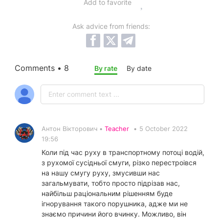
Add to favorite
Ask advice from friends:
Comments • 8
By rate
By date
Антон Вікторович •
Teacher
•
5 October 2022
19:56
Коли під час руху в транспортному потоці водій,
з рухомої сусідньої смуги, різко перестроівся
на нашу смугу руху, змусивши нас
загальмувати, тобто просто підрізав нас,
найбільш раціональним рішенням буде
ігнорування такого порушника, адже ми не
знаємо причини його вчинку. Можливо, він