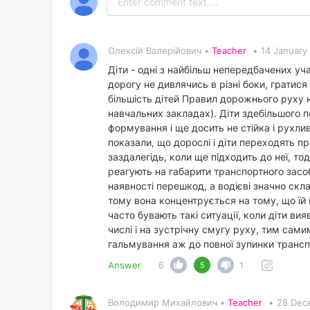
Олексій Валерійович •
Teacher
•
14 January
Діти - одні з найбільш непередбачених уч
дорогу не дивлячись в різні боки, гратис
більшість дітей Правил дорожнього руху н
навчальних закладах). Діти здебільшого по
формування і ще досить не стійка і рухл
показали, що дорослі і діти переходять 
заздалегідь, коли ще підходить до неї, то
реагують на габарити транспортного засоб
наявності перешкод, а водієві значно скл
тому вона концентрується на тому, що їй 
часто бувають такі ситуації, коли діти ви
числі і на зустрічну смугу руху, тим сам
гальмування аж до повної зупинки транспо
Answer
6
1
5
Володимир Михайлович •
Teacher
•
28 Dec