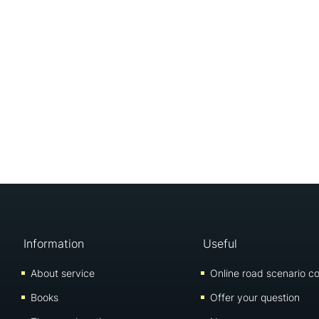
Information
Useful
About service
Online road scenario co
Books
Offer your question