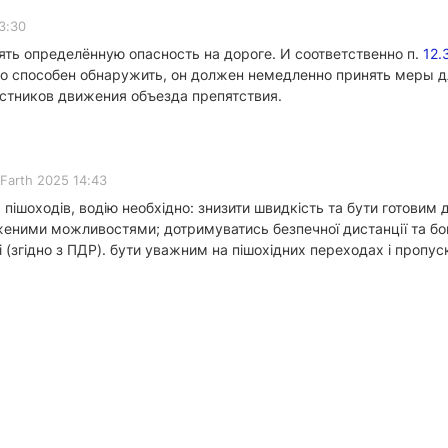
3:30
ть определённую опасность на дороге. И соответственно п.
12.
но способен обнаружить, он должен немедленно принять меры д
астников движения объезда препятствия.
 Farth 2025 14:43
 пішоходів, водію необхідно: знизити швидкість та бути готовим 
еженими можливостями; дотримуватись безпечної дистанції та бок
і (згідно з ПДР). бути уважним на пішохідних переходах і пропу