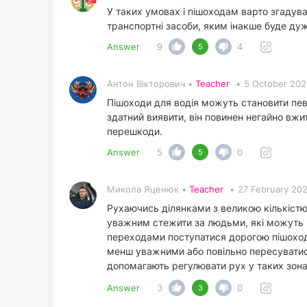
У таких умовах і пішоходам варто згадув
транспортні засоби, яким інакше буде ду
Answer
9
4
5
Антон Вікторович •
Teacher
•
5 October 202
Пішоходи для водія можуть становити певн
здатний виявити, він повинен негайно вжи
перешкоди.
Answer
5
0
5
Микола Яценюк •
Teacher
•
27 February 202
Рухаючись ділянками з великою кількістю 
уважним стежити за людьми, які можуть р
переходами поступатися дорогою пішохода
менш уважними або повільно пересуватися.
допомагають регулювати рух у таких зона
Answer
3
0
3