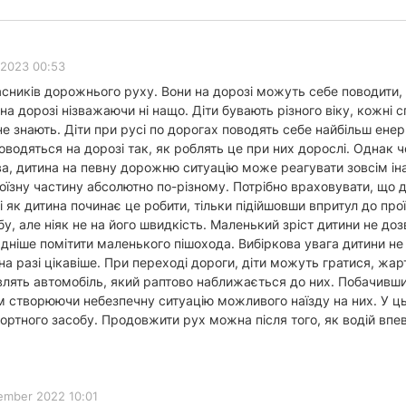
 2023 00:53
асників дорожнього руху. Вони на дорозі можуть себе поводити, 
я на дорозі нізважаючи ні нащо. Діти бувають різного віку, кожн
е знають. Діти при русі по дорогах поводять себе найбільш енер
водяться на дорозі так, як роблять це при них дорослі. Однак че
ива, дитина на певну дорожню ситуацію може реагувати зовсім і
проїзну частину абсолютно по-різному. Потрібно враховувати, що
ді як дитина починає це робити, тільки підійшовши впритул до про
у, але ніяк не на його швидкість. Маленький зріст дитини не д
адніше помітити маленького пішохода. Вибіркова увага дитини не
на разі цікавіше. При переході дороги, діти можуть гратися, жар
являть автомобіль, який раптово наближається до них. Побачивши 
им створюючи небезпечну ситуацію можливого наїзду на них. У ц
ртного засобу. Продовжити рух можна після того, як водій впев
ember 2022 10:01