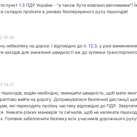
ати пункт
1.3
ПДР України - "а також бути взаємно ввічливими"! Ї
же складно проїхати в умовах безперервного руху пішоходів!
2 19:38
у небезпеку на дорозі. І відповідно до п.
12.3.
у разі виникнення
ти заходів для зниження швидкості аж до зупинки транспортного 
5 14:21
пішоходів, водію необхідно, зменшити швидкість, щоб мати змогу
аптово вийти на дорогу. Дотримуватися безпечної дистанції щоб
м, які переходять проїзну частину відповідно до ПДР. Звертати 
 Уникати різких маневрів та сигналів, щоб не налякати пішоход
х. Головне забезпечити безпеку всіх учасників дорожнього руху