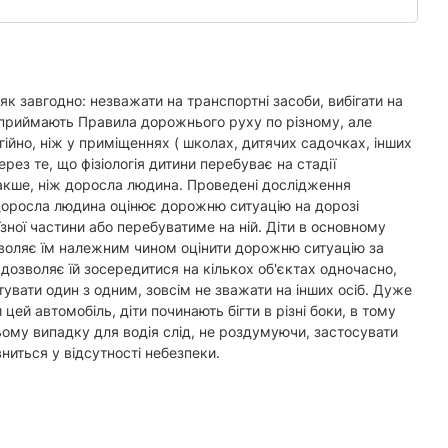
як завгодно: незважати на транспортні засоби, вибігати на
і сприймають Правила дорожнього руху по різному, але
гійно, ніж у приміщеннях ( школах, дитячих садочках, інших
рез те, що фізіологія дитини перебуває на стадії
накше, ніж доросла людина. Проведені дослідження
 доросла людина оцінює дорожню ситуацію на дорозі
їзної частини або перебуватиме на ній. Діти в основному
озволяє їм належним чином оцінити дорожню ситуацію за
 дозволяє їй зосередитися на кількох об'єктах одночасно,
тувати один з одним, зовсім не зважати на інших осіб. Дуже
цей автомобіль, діти починають бігти в різні боки, в тому
ьому випадку для водія слід, не роздумуючи, застосувати
ниться у відсутності небезпеки.