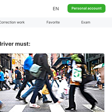
EN
Personal account
Correction work
Favorite
Exam
driver must: