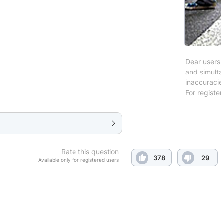
Dear users,
and simulta
inaccuraci
For registe
Rate this question
378
29
Available only for registered users