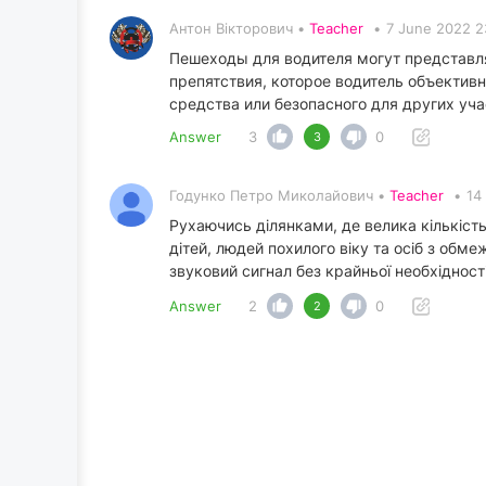
Антон Вікторович •
Teacher
•
7 June 2022 2
Пешеходы для водителя могут представля
препятствия, которое водитель объектив
средства или безопасного для других уч
Answer
3
0
3
Годунко Петро Миколайович •
Teacher
•
14
Рухаючись ділянками, де велика кількість
дітей, людей похилого віку та осіб з обм
звуковий сигнал без крайньої необхідност
Answer
2
0
2