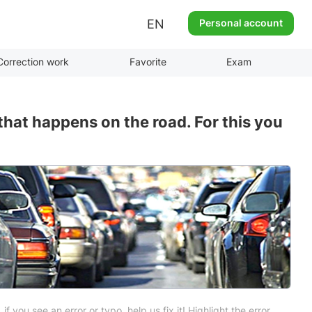
EN
Personal account
Correction work
Favorite
Exam
that happens on the road. For this you
 if you see an error or typo, help us fix it! Highlight the error