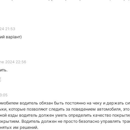
24 21:53
ий варіант)
ne 2024 22:56
ить.
3:05
томобилем водитель обязан быть постоянно на чеку и держать 
и, которые позволяют следить за поведением автомобиля, это
ой езды водитель должен уметь определить качество покрытия 
окрытием. Водитель должен не просто безопасно управлять тр
инятых им решений.