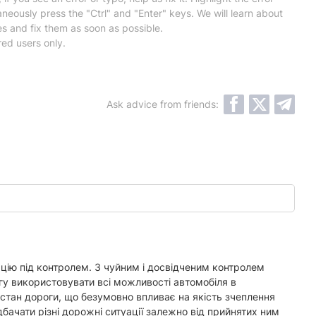
neously press the "Ctrl" and "Enter" keys. We will learn about
es and fix them as soon as possible.
red users only.
Ask advice from friends:
уацію під контролем. З чуйним і досвідченим контролем
гу використовувати всі можливості автомобіля в
і стан дороги, що безумовно впливає на якість зчеплення
бачати різні дорожні ситуації залежно від прийнятих ним