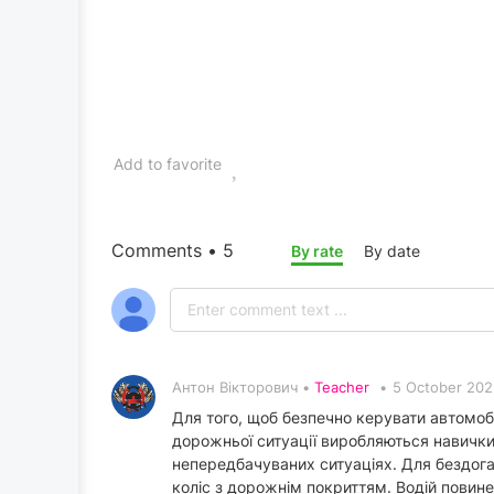
Add to favorite
Comments • 5
By rate
By date
Антон Вікторович •
Teacher
•
5 October 202
Для того, щоб безпечно керувати автомобі
дорожньої ситуації виробляються навички
непередбачуваних ситуаціях. Для бездоган
коліс з дорожнім покриттям. Водій повине