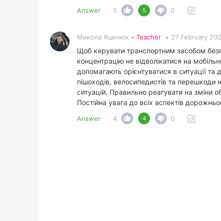
Answer
5
0
5
Микола Яценюк •
Teacher
•
27 February 202
Щоб керувати транспортним засобом безпеч
концентрацію не відволікатися на мобіль
допомагають орієнтуватися в ситуації та 
пішоходів, велосипедистів та перешкоди н
ситуацій. Правильно реагувати на зміни о
Постійна увага до всіх аспектів дорожньо
Answer
4
0
4