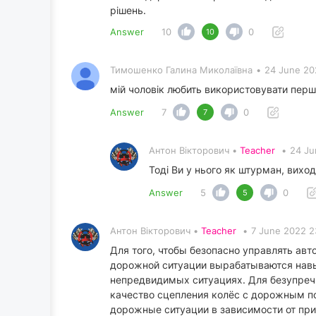
рішень.
Answer
10
0
10
Тимошенко Галина Миколаївна
•
24 June 20
мій чоловік любить використовувати перш
Answer
7
0
7
Антон Вікторович •
Teacher
•
24 Ju
Тоді Ви у нього як штурман, виход
Answer
5
0
5
Антон Вікторович •
Teacher
•
7 June 2022 2
Для того, чтобы безопасно управлять ав
дорожной ситуации вырабатываются навык
непредвидимых ситуациях. Для безупречн
качество сцепления колёс с дорожным п
дорожные ситуации в зависимости от пр