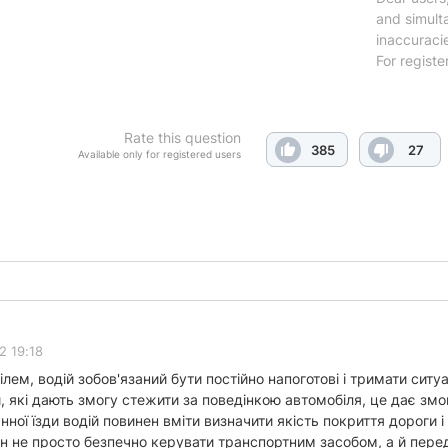
and simulta
inaccuraci
For registe
Rate this question
385
27
Available only for registered users
2 19:18
лем, водій зобов'язаний бути постійно напоготові і тримати сит
, які дають змогу стежити за поведінкою автомобіля, це дає змо
ної їзди водій повинен вміти визначити якість покриття дороги 
н не просто безпечно керувати транспортним засобом, а й перед