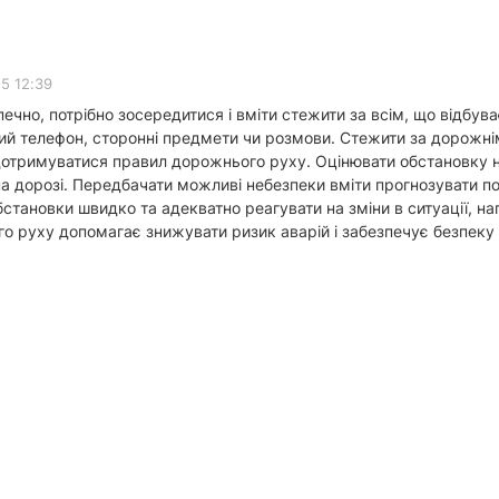
5 12:39
но, потрібно зосередитися і вміти стежити за всім, що відбуває
ний телефон, сторонні предмети чи розмови. Стежити за дорожні
дотримуватися правил дорожнього руху. Оцінювати обстановку на 
а дорозі. Передбачати можливі небезпеки вміти прогнозувати пов
бстановки швидко та адекватно реагувати на зміни в ситуації, на
го руху допомагає знижувати ризик аварій і забезпечує безпеку я