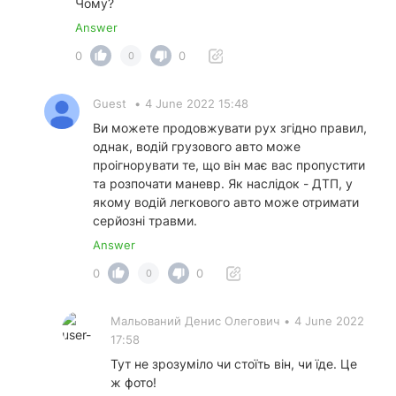
Чому?
Answer
0
0
0
Guest
•
4 June 2022 15:48
Ви можете продовжувати рух згідно правил,
однак, водій грузового авто може
проігнорувати те, що він має вас пропустити
та розпочати маневр. Як наслідок - ДТП, у
якому водій легкового авто може отримати
серйозні травми.
Answer
0
0
0
Мальований Денис Олегович
•
4 June 2022
17:58
Тут не зрозуміло чи стоїть він, чи їде. Це
ж фото!