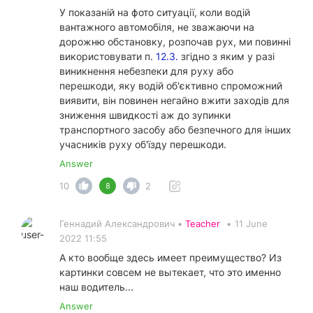
У показаній на фото ситуації, коли водій
вантажного автомобіля, не зважаючи на
дорожню обстановку, розпочав рух, ми повинні
використовувати п.
12.3.
згідно з яким у разі
виникнення небезпеки для руху або
перешкоди, яку водій об'єктивно спроможний
виявити, він повинен негайно вжити заходів для
зниження швидкості аж до зупинки
транспортного засобу або безпечного для інших
учасників руху об'їзду перешкоди.
Answer
10
2
8
Геннадий Александрович •
Teacher
•
11 June
2022 11:55
А кто вообще здесь имеет преимущество? Из
картинки совсем не вытекает, что это именно
наш водитель...
Answer