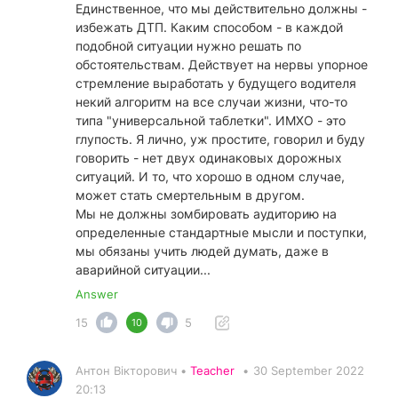
Единственное, что мы действительно должны -
избежать ДТП. Каким способом - в каждой
подобной ситуации нужно решать по
обстоятельствам. Действует на нервы упорное
стремление выработать у будущего водителя
некий алгоритм на все случаи жизни, что-то
типа "универсальной таблетки". ИМХО - это
глупость. Я лично, уж простите, говорил и буду
говорить - нет двух одинаковых дорожных
ситуаций. И то, что хорошо в одном случае,
может стать смертельным в другом.
Мы не должны зомбировать аудиторию на
определенные стандартные мысли и поступки,
мы обязаны учить людей думать, даже в
аварийной ситуации...
Answer
15
5
10
Антон Вікторович •
Teacher
•
30 September 2022
20:13