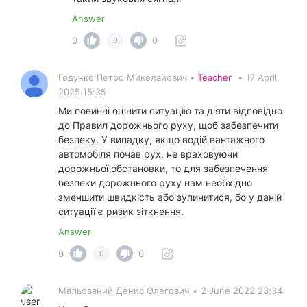
Answer
0
0
0
Годунко Петро Миколайович •
Teacher
•
17 April
2025 15:35
Ми повинні оцінити ситуацію та діяти відповідно
до Правил дорожнього руху, щоб забезпечити
безпеку. У випадку, якщо водій вантажного
автомобіля почав рух, не враховуючи
дорожньої обстановки, то для забезпечення
безпеки дорожнього руху нам необхідно
зменшити швидкість або зупинитися, бо у даній
ситуації є ризик зіткнення.
Answer
0
0
0
Мальований Денис Олегович
•
2 June 2022 23:34