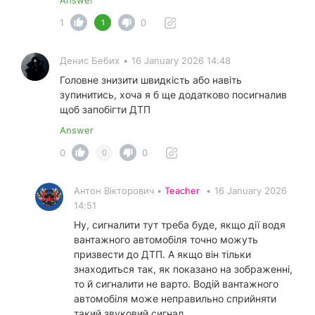
1
0
1
Денис Бебих
•
16 January 2026 14:48
Головне знизити швидкість або навіть
зупинитись, хоча я б ще додатково посигналив
щоб запобігти ДТП
Answer
0
0
0
Антон Вікторович •
Teacher
•
16 January 2026
14:51
Ну, сигналити тут треба буде, якщо дії водя
вантажного автомобіля точно можуть
призвести до ДТП. А якщо він тільки
знаходиться так, як показано на зображенні,
то й сигналити не варто. Водій вантажного
автомобіля може неправильно сприйняти
такий звуковий сигнал.