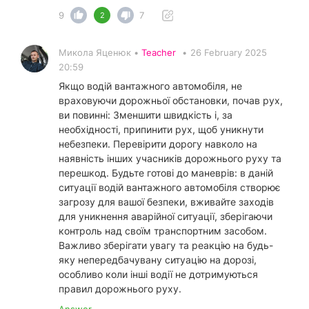
9
7
2
Микола Яценюк •
Teacher
•
26 February 2025
20:59
Якщо водій вантажного автомобіля, не
враховуючи дорожньої обстановки, почав рух,
ви повинні: Зменшити швидкість і, за
необхідності, припинити рух, щоб уникнути
небезпеки. Перевірити дорогу навколо на
наявність інших учасників дорожнього руху та
перешкод. Будьте готові до маневрів: в даній
ситуації водій вантажного автомобіля створює
загрозу для вашої безпеки, вживайте заходів
для уникнення аварійної ситуації, зберігаючи
контроль над своїм транспортним засобом.
Важливо зберігати увагу та реакцію на будь-
яку непередбачувану ситуацію на дорозі,
особливо коли інші водії не дотримуються
правил дорожнього руху.
Answer