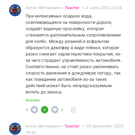
Антон Вікторович •
Teacher
•
2 June 2022 23:34
При интенсивных осадках вода,
скапливающаяся на поверхности дороги,
создаёт водяную прослойку, которая
становится дополнительным сопротивлением
для колёс. Между резиной и асфальтом
образуется демпфер в виде плёнки, которая
резко снижает характеристики покрытия, из-
за чего страдает управляемость автомобиля.
Соответственно, не стоит резко увеличивать
скорость движения в дождливую погоду, так
как поведение автомобиля из-за таких
действий может быть непредсказуемым
вплоть до заноса.
Answer
8
0
8
Антон Вікторович •
Teacher
•
29 September 2022
19:43