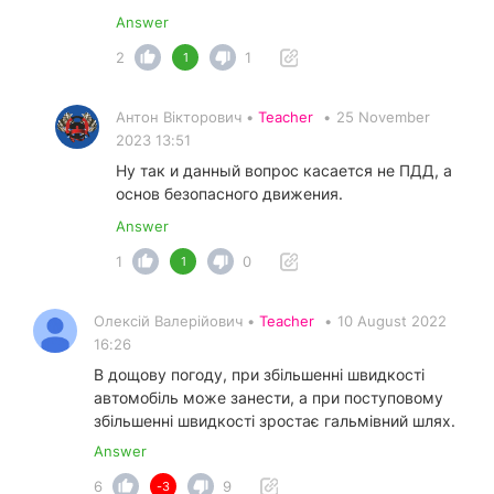
Answer
2
1
1
Антон Вікторович •
Teacher
•
25 November
2023 13:51
Ну так и данный вопрос касается не ПДД, а
основ безопасного движения.
Answer
1
0
1
Олексій Валерійович •
Teacher
•
10 August 2022
16:26
В дощову погоду, при збільшенні швидкості
автомобіль може занести, а при поступовому
збільшенні швидкості зростає гальмівний шлях.
Answer
6
9
-3