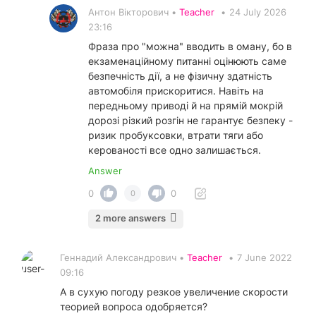
Антон Вікторович •
Teacher
•
24 July 2026
23:16
Фраза про "можна" вводить в оману, бо в
екзаменаційному питанні оцінюють саме
безпечність дії, а не фізичну здатність
автомобіля прискоритися. Навіть на
передньому приводі й на прямій мокрій
дорозі різкий розгін не гарантує безпеку -
ризик пробуксовки, втрати тяги або
керованості все одно залишається.
Answer
0
0
0
2 more answers
Геннадий Александрович •
Teacher
•
7 June 2022
09:16
А в сухую погоду резкое увеличение скорости
теорией вопроса одобряется?