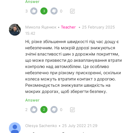
Answer
3
0
3
Микола Яценюк •
Teacher
•
25 February 2025
15:42
Ні, різке збільшення швидкості під час дощу є
небезпечним. На мокрій дорозі знижуються
зчіпні властивості шин з дорожнім покриттям,
що може призвести до аквапланування втрати
контролю над автомобілем. Це особливо
небезпечно при різкому прискоренні, оскільки
колеса можуть втратити контакт з дорогою.
Рекомендується знижувати швидкість на
мокрих дорогах, щоб зберегти безпеку.
Answer
2
0
2
Olesya Sachenko
•
25 July 2022 21:29