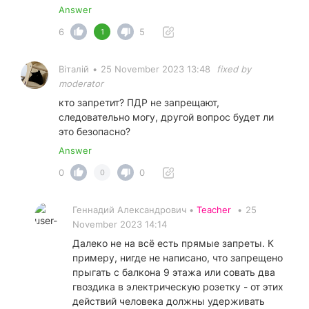
Answer
6
5
1
Віталій
•
25 November 2023 13:48
fixed by
moderator
кто запретит? ПДР не запрещают,
следовательно могу, другой вопрос будет ли
это безопасно?
Answer
0
0
0
Геннадий Александрович •
Teacher
•
25
November 2023 14:14
Далеко не на всё есть прямые запреты. К
примеру, нигде не написано, что запрещено
прыгать с балкона 9 этажа или совать два
гвоздика в электрическую розетку - от этих
действий человека должны удерживать