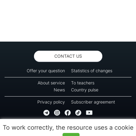
CONTACT US
Offer your question
Statistics of changes
About service
To teachers
News
Country pulse
Privacy policy
Subscriber agreement
Copyright © 2016-2026 Green-way
To work correctly, the resource uses a cookie
All rights reserved. No part of information from this page can be copied, reprinted or
used for reproduction, transmission to other devices. The last reload time 09:30