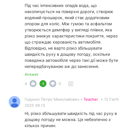
Під час інтенсивних опадів вода, що
накопичується на поверхні дороги, створює
водяний прошарок, який стає додатковим
опором для коліс. Між гумою та асфальтом
утворюється демпфер у вигляді плівки, яка
різко знижує характеристики покриття, через
що страждає керованість автомобіля.
Відповідно, не варто різко збільшувати
швидкість руху в дощову погоду, оскільки
поведінка автомобіля через такі дії може бути
непередбачуваною аж до занесення.
Answer
4
0
4
Годунко Петро Миколайович •
Teacher
•
12 Farth
2025 09:13
Ні, різко збільшувати швидкість під час руху в
дощову погоду не можна. Це небезпечно з
кількох причин: