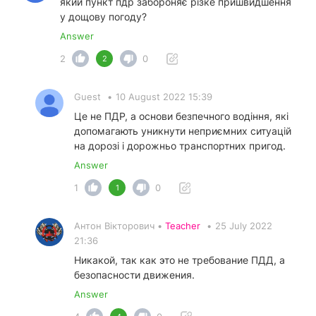
який пункт пдр забороняє різке пришвидшення
у дощову погоду?
Answer
2
0
2
Guest
•
10 August 2022 15:39
Це не ПДР, а основи безпечного водіння, які
допомагають уникнути неприємних ситуацій
на дорозі і дорожньо транспортних пригод.
Answer
1
0
1
Антон Вікторович •
Teacher
•
25 July 2022
21:36
Никакой, так как это не требование ПДД, а
безопасности движения.
Answer