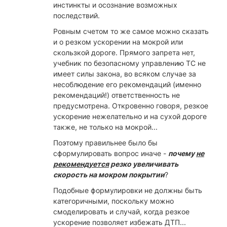
инстинкты и осознание возможных
последствий.
Ровным счетом то же самое можно сказать
и о резком ускорении на мокрой или
скользкой дороге. Прямого запрета нет,
учебник по безопасному управлению ТС не
имеет силы закона, во всяком случае за
несоблюдение его рекомендаций (именно
рекомендаций!) ответственность не
предусмотрена. Откровенно говоря, резкое
ускорение нежелательно и на сухой дороге
также, не только на мокрой...
Поэтому правильнее было бы
сформулировать вопрос иначе -
почему
не
рекомендуется
резко увеличивать
скорость на мокром покрытии
?
Подобные формулировки не должны быть
категоричными, поскольку можно
смоделировать и случай, когда резкое
ускорение позволяет избежать ДТП...