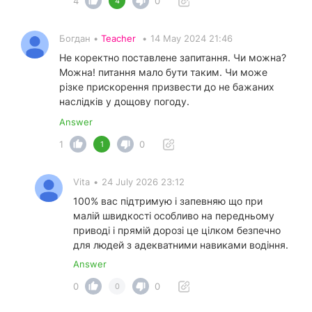
4
0
4
Богдан •
Teacher
•
14 May 2024 21:46
Не коректно поставлене запитання. Чи можна?
Можна! питання мало бути таким. Чи може
різке прискорення призвести до не бажаних
наслідків у дощову погоду.
Answer
1
0
1
Vita
•
24 July 2026 23:12
100% вас підтримую і запевняю що при
малій швидкості особливо на передньому
приводі і прямій дорозі це цілком безпечно
для людей з адекватними навиками водіння.
Answer
0
0
0