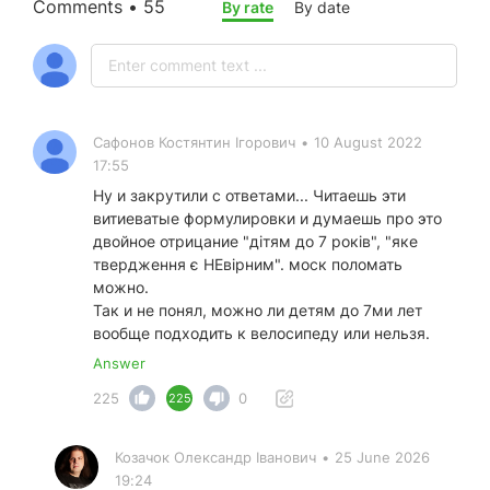
Comments • 55
By rate
By date
Сафонов Костянтин Ігорович
•
10 August 2022
17:55
Ну и закрутили с ответами... Читаешь эти
витиеватые формулировки и думаешь про это
двойное отрицание "дітям до 7 років", "яке
твердження є НЕвірним". моск поломать
можно.
Так и не понял, можно ли детям до 7ми лет
вообще подходить к велосипеду или нельзя.
Answer
225
0
225
Козачок Олександр Іванович
•
25 June 2026
19:24