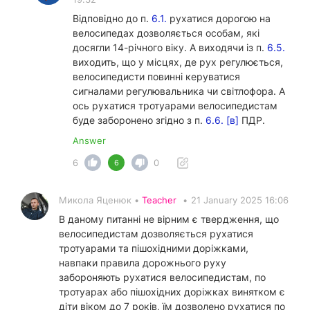
Відповідно до п.
6.1.
рухатися дорогою на
велосипедах дозволяється особам, які
досягли 14-річного віку. А виходячи із п.
6.5.
виходить, що у місцях, де рух регулюється,
велосипедисти повинні керуватися
сигналами регулювальника чи світлофора. А
ось рухатися тротуарами велосипедистам
буде заборонено згідно з п.
6.6. [в]
ПДР.
Answer
6
0
6
Микола Яценюк •
Teacher
•
21 January 2025 16:06
В даному питанні не вірним є твердження, що
велосипедистам дозволяється рухатися
тротуарами та пішохідними доріжками,
навпаки правила дорожнього руху
забороняють рухатися велосипедистам, по
тротуарах або пішохідних доріжках винятком є
діти віком до 7 років, їм дозволено рухатися по