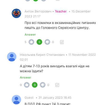
Антон Вікторович •
Teacher
•
15 December
2023 21:17
Про всі помилки в екзаменаційних питаннях
пишіть до Головного Сервісного Центру.
Answer
5
0
5
Нікольчев Кирил Степанович
•
11 November 2022
02:01
А дітям 7-13 років виходить взагалі ніде не
можна їздити?
Answer
9
0
9
Guest
•
31 January 2023 18:45
В ПДД РФ пункт 24.3 гласит: