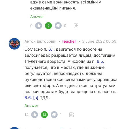
адже саме вони вносять всі зміни у
екзаменаційні питання.
Answer
9
0
9
Антон Вікторович •
Teacher
•
3 June 2022 00:59
Согласно п.
6.1.
двигаться по дороге на
велосипедах разрешается лицам, достигшим
14-летнего возраста. А исходя из п.
6.5.
получается, что в местах, где движение
регулируется, велосипедисты должны
руководствоваться сигналами регулировщика
или светофора. А вот двигаться по тротуарам
велосипедистам будет запрещено согласно п.
6.6. [в]
ПДД.
Answer
14
1
13