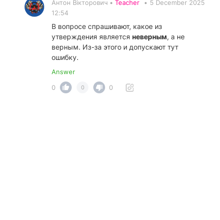
Антон Вікторович •
Teacher
•
5 December 2025
12:54
В вопросе спрашивают, какое из
утверждения является
неверным
, а не
верным. Из-за этого и допускают тут
ошибку.
Answer
0
0
0