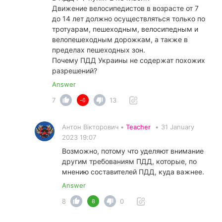
Движение велосипедистов в возрасте от 7
до 14 лет должно осуществляться только по
тротуарам, пешеходным, велосипедным и
велопешеходным дорожкам, а также в
пределах пешеходных зон.
Почему ПДД Украины не содержат похожих
разрешений?
Answer
7
13
-6
Антон Вікторович •
Teacher
•
31 January
2023 19:07
Возможно, потому что уделяют внимание
другим требованиям ПДД, которые, по
мнению составителей ПДД, куда важнее.
Answer
8
0
8