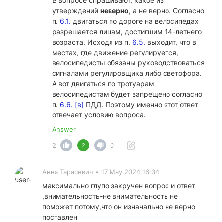
В вопросе спрашивают, какое из
утверждений
неверно
, а не верно. Согласно
п.
6.1.
двигаться по дороге на велосипедах
разрешается лицам, достигшим 14-летнего
возраста. Исходя из п.
6.5.
выходит, что в
местах, где движение регулируется,
велосипедисты обязаны руководствоваться
сигналами регулировщика либо светофора.
А вот двигаться по тротуарам
велосипедистам будет запрещено согласно
п.
6.6. [в]
ПДД. Поэтому именно этот ответ
отвечает условию вопроса.
Answer
2
0
2
Анна Тарасевич
•
17 May 2024 16:34
максимально глупо закручен вопрос и ответ
,внимательность-не внимательность не
поможет потому,что он изначально не верно
поставлен