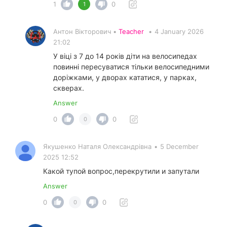
1
0
1
Антон Вікторович •
Teacher
•
4 January 2026
21:02
У віці з 7 до 14 років діти на велосипедах
повинні пересуватися тільки велосипедними
доріжками, у дворах кататися, у парках,
скверах.
Answer
0
0
0
Якушенко Наталя Олександрiвна
•
5 December
2025 12:52
Какой тупой вопрос,перекрутили и запутали
Answer
0
0
0