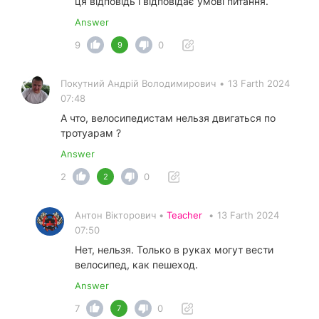
ця відповідь і відповідає умові питання.
Answer
9
0
9
Покутний Андрiй Володимирович
•
13 Farth 2024
07:48
А что, велосипедистам нельзя двигаться по
тротуарам ?
Answer
2
0
2
Антон Вікторович •
Teacher
•
13 Farth 2024
07:50
Нет, нельзя. Только в руках могут вести
велосипед, как пешеход.
Answer
7
0
7