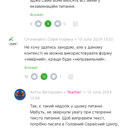
адже саме вони вносять всі зміни у
екзаменаційні питання.
Answer
9
0
9
Спотикайло Софія Ігорівна
•
13 June 2024 13:52
Не хочу здатись занудою, але у даному
контексті не можна використовувати форму
«невірний», краще буде «неправильний».
Answer
16
1
15
Антон Вікторович •
Teacher
•
13 June 2024
13:56
Так, є такий недолік у цьому питанні.
Мабуть, не звернули увагу при створенні
тексту питання. Щоб виправити текст,
потрібно писати в Головний Сервісний Центр,