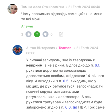
Томша Алла Станіславівна
•
21 Farth 2024 06:40
Чому правильна відповідь саме ця?як на мене
то всі вірні
Answer
2
0
2
Антон Вікторович •
Teacher
•
21 Farth 2024
08:06
У питанні запитують, яке із тверджень є
невірним
, а не вірним. Відповідно до п.
6.1.
рухатися дорогою на велосипедах
дозволяється особам, які досягли 14-річного
віку. А виходячи із п.
6.5.
виходить, що у
місцях, де рух регулюється, велосипедисти
повинні керуватися сигналами
регулювальника чи світлофора. А ось
рухатися тротуарами велосипедистам буде
заборонено згідно з п.
6.6. [в]
ПДР. Тож саме