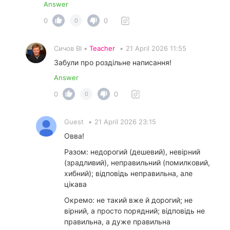
Answer
0
0
0
Сичов ВІ •
Teacher
•
21 April 2026 11:55
Забули про роздільне написання!
Answer
0
0
0
Guest
•
21 April 2026 23:15
Овва!
Разом: недорогий (дешевий), невірний
(зрадливий), неправильний (помилковий,
хибний); відповідь неправильна, але
цікава
Окремо: не такий вже й дорогий; не
вірний, а просто порядний; відповідь не
правильна, а дуже правильна