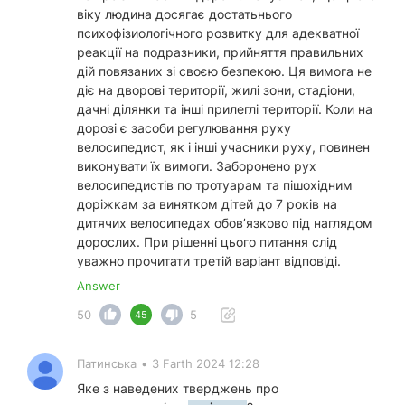
віку людина досягає достатьнього
психофізиологічного розвитку для адекватної
реакції на подразники, прийняття правильних
дій повязаних зі своєю безпекою. Ця вимога не
діє на дворові території, жилі зони, стадіони,
дачні ділянки та інші прилеглі території. Коли на
дорозі є засоби регулювання руху
велосипедист, як і інші учасники руху, повинен
виконувати їх вимоги. Заборонено рух
велосипедистів по тротуарам та пішохідним
доріжкам за винятком дітей до 7 років на
дитячих велосипедах обов’язково під наглядом
дорослих. При рішенні цього питання слід
уважно прочитати третій варіант відповіді.
Answer
50
5
45
Патинська
•
3 Farth 2024 12:28
Яке з наведених тверджень про