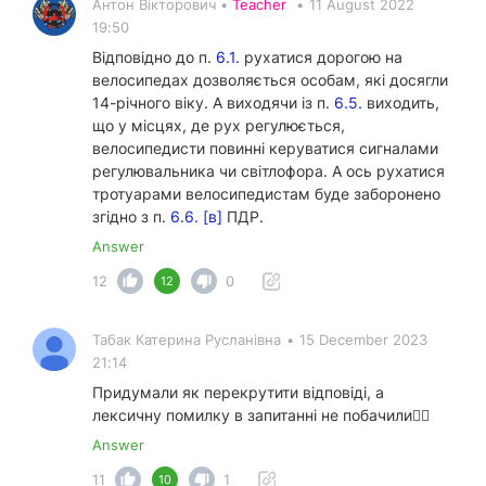
Антон Вікторович •
Teacher
•
11 August 2022
19:50
Відповідно до п.
6.1.
рухатися дорогою на
велосипедах дозволяється особам, які досягли
14-річного віку. А виходячи із п.
6.5.
виходить,
що у місцях, де рух регулюється,
велосипедисти повинні керуватися сигналами
регулювальника чи світлофора. А ось рухатися
тротуарами велосипедистам буде заборонено
згідно з п.
6.6. [в]
ПДР.
Answer
12
0
12
Табак Катерина Русланівна
•
15 December 2023
21:14
Придумали як перекрутити відповіді, а
лексичну помилку в запитанні не побачили🤦‍♀️
Answer
11
1
10