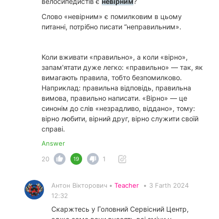
велосипедистів є
невірним
?
Слово «невірним» є помилковим в цьому
питанні, потрібно писати “неправильним».
Коли вживати «правильно», а коли «вірно»,
запам'ятати дуже легко: «правильно» — так, як
вимагають правила, тобто безпомилково.
Наприклад: правильна відповідь, правильна
вимова, правильно написати. «Вірно» — це
синонім до слів «незрадливо, віддано», тому:
вірно любити, вірний друг, вірно служити своїй
справі.
Answer
20
1
19
Антон Вікторович •
Teacher
•
3 Farth 2024
12:32
Скаржтесь у Головний Сервісний Центр,