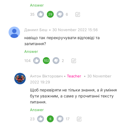
Answer
35
6
29
Даниил Беш
•
30 November 2022 15:56
навіщо так перекручувати відповіді та
запитання?
Answer
104
2
102
Антон Вікторович •
Teacher
•
30 November
2022 19:29
Щоб перевіряти не тільки знання, а й уміння
бути уважним, а саме у прочитанні тексту
питання.
Answer
23
17
6