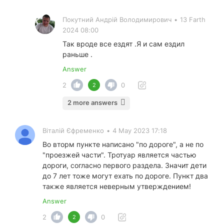
Покутний Андрiй Володимирович
•
13 Farth
2024 08:00
Так вроде все ездят .Я и сам ездил
раньше .
Answer
2
0
2
2 more answers
Віталій Єфременко
•
4 May 2023 17:18
Во вторм пункте написано "по дороге", а не по
"проезжей части". Тротуар является частью
дороги, согласно первого раздела. Значит дети
до 7 лет тоже могут ехать по дороге. Пункт два
также является неверным утверждением!
Answer
2
0
2