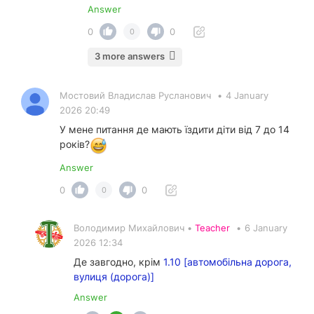
Answer
0
0
0
3 more answers
Мостовий Владислав Русланович
•
4 January
2026 20:49
У мене питання де мають їздити діти від 7 до 14
років?
Answer
0
0
0
Володимир Михайлович •
Teacher
•
6 January
2026 12:34
Де завгодно, крім
1.10 [автомобільна дорога,
вулиця (дорога)]
Answer