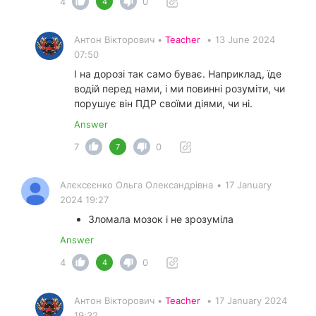
4
0
4
Антон Вікторович •
Teacher
•
13 June 2024
07:50
І на дорозі так само буває. Наприклад, їде
водій перед нами, і ми повинні розуміти, чи
порушує він ПДР своїми діями, чи ні.
Answer
7
0
7
Алєксєєнко Ольга Олександрівна
•
17 January
2024 19:27
Зломала мозок і не зрозуміла
Answer
4
0
4
Антон Вікторович •
Teacher
•
17 January 2024
19:32