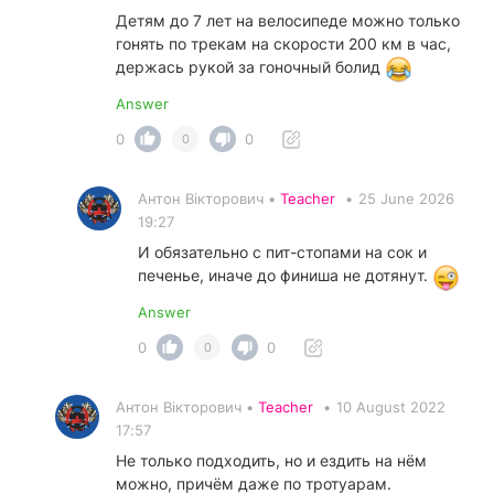
Детям до 7 лет на велосипеде можно только
гонять по трекам на скорости 200 км в час,
держась рукой за гоночный болид
Answer
0
0
0
Антон Вікторович •
Teacher
•
25 June 2026
19:27
И обязательно с пит-стопами на сок и
печенье, иначе до финиша не дотянут.
Answer
0
0
0
Антон Вікторович •
Teacher
•
10 August 2022
17:57
Не только подходить, но и ездить на нём
можно, причём даже по тротуарам.