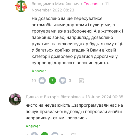
Володимир Михайлович •
Teacher
•
11
November 2022 08:23
Не дозволено їм ще пересуватися
автомобільними дорогами і вулицями, а
тротуарами вже заборонено! А в житлових і
паркових зонах, наприклад, дозволено
рухатися на велосипедах у будь-якому віці.
У багатьох країнах згаданій Вами віковій
категорії дозволено рухатися дорогами у
супроводі дорослого велосипедиста.
Answer
10
3
7
Дишкант Вікторія Вікторівна
•
13 June 2024 00:35
чисто на неуважність...запрограмували нас на
пошук правильної відповіді і попросили знайти
неправилну- от ми і попались
Answer