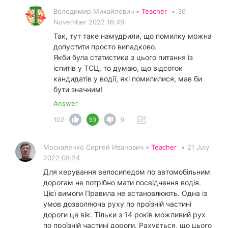
Володимир Михайлович •
Teacher
•
30
November 2022 16:49
Так, тут таке намудрили, що помилку можна
допустити просто випадково.
Якби була статистика з цього питання із
іспитів у ТСЦ, то думаю, що відсоток
кандидатів у водії, які помилилися, мав би
бути значним!
Answer
102
9
93
Москаленко Сергей Иванович •
Teacher
•
21 July
2022 08:24
Для керування велосипедом по автомобільним
дорогам не потрібно мати посвідчення водія.
Цієї вимоги Правила не встановлюють. Одна із
умов дозволяюча руху по проїзній частині
дороги це вік. Тільки з 14 років можливий рух
по проїзній частині дороги. Рахується, що цього