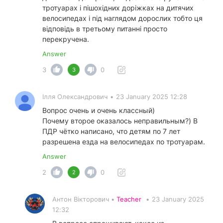
тротуарах і пішохідних доріжках на дитячих
велосипедах і під наглядом дорослих тобто ця
відповідь в третьому питанні просто
перекручена.
Answer
3
0
3
Ілля Олександрович
•
23 January 2025 12:28
Вопрос очень и очень классный)
Почему второе оказалось неправильным?) В
ПДР чётко написано, что детям по 7 лет
разрешена езда на велосипедах по тротуарам.
Answer
2
0
2
Антон Вікторович •
Teacher
•
23 January 2025
12:32