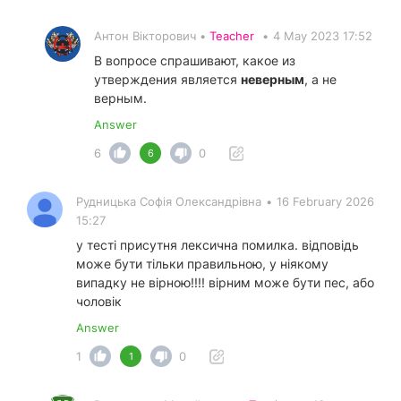
Антон Вікторович •
Teacher
•
4 May 2023 17:52
В вопросе спрашивают, какое из
утверждения является
неверным
, а не
верным.
Answer
6
0
6
Рудницька Софія Олександрівна
•
16 February 2026
15:27
у тесті присутня лексична помилка. відповідь
може бути тільки правильною, у ніякому
випадку не вірною!!!! вірним може бути пес, або
чоловік
Answer
1
0
1