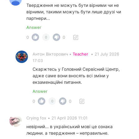
Твердження не можуть бути вірними чи не
вірними, такими можуть бути лише друзі чи
партнери...
Answer
0
0
0
Антон Вікторович •
Teacher
•
21 July 2026
17:03
Скаржтесь у Головний Сервісний Центр,
адже саме вони вносять всі зміни у
екзаменаційні питання.
Answer
0
0
0
Crying fox
•
21 April 2026 11:01
невірний... в український мові це ознака
людини. а твердження – неправильне.