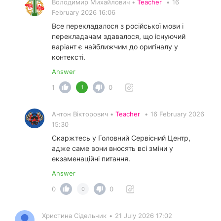
Володимир Михайлович •
Teacher
•
16
February 2026 16:06
Все перекладалося з російської мови і
перекладачам здавалося, що існуючий
варіант є найближчим до оригіналу у
контексті.
Answer
1
0
1
Антон Вікторович •
Teacher
•
16 February 2026
15:30
Скаржтесь у Головний Сервісний Центр,
адже саме вони вносять всі зміни у
екзаменаційні питання.
Answer
0
0
0
Христина Сідельник
•
21 July 2026 17:02