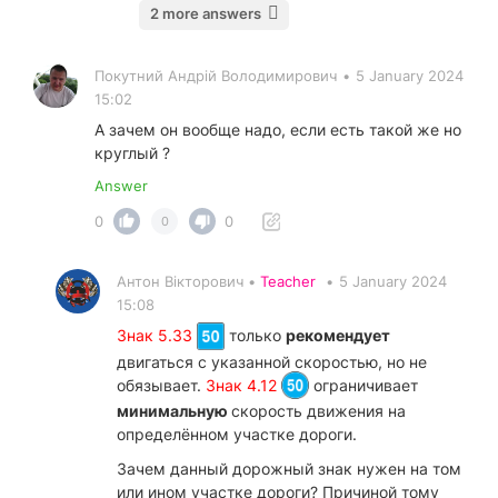
2 more answers
Покутний Андрiй Володимирович
•
5 January 2024
15:02
А зачем он вообще надо, если есть такой же но
круглый ?
Answer
0
0
0
Антон Вікторович •
Teacher
•
5 January 2024
15:08
Знак 5.33
только
рекомендует
двигаться с указанной скоростью, но не
обязывает.
Знак 4.12
ограничивает
минимальную
скорость движения на
определённом участке дороги.
Зачем данный дорожный знак нужен на том
или ином участке дороги? Причиной тому