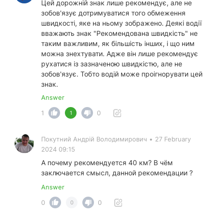
Цей дорожній знак лише рекомендує, але не
зобов'язує дотримуватися того обмеження
швидкості, яке на ньому зображено. Деякі водії
вважають знак "Рекомендована швидкість" не
таким важливим, як більшість інших, і що ним
можна знехтувати. Адже він лише рекомендує
рухатися із зазначеною швидкістю, але не
зобов'язує. Тобто водій може проігнорувати цей
знак.
Answer
1
0
1
Покутний Андрiй Володимирович
•
27 February
2024 09:15
А почему рекомендуется 40 км? В чём
заключается смысл, данной рекомендации ?
Answer
0
0
0