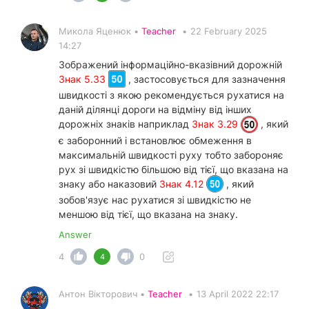
Микола Яценюк •
Teacher
•
22 February 2025
14:27
Зображений інформаційно-вказівний дорожній
Знак 5.33
, застосовується для зазначення
швидкості з якою рекомендується рухатися на
даній ділянці дороги на відміну від інших
дорожніх знаків наприклад
Знак 3.29
, який
є заборонний і встановлює обмеження в
максимальній швидкості руху тобто забороняє
рух зі швидкістю більшою від тієї, що вказана на
знаку або наказовий
Знак 4.12
, який
зобов'язує нас рухатися зі швидкістю не
меншою від тієї, що вказана на знаку.
Answer
4
0
4
Антон Вікторович •
Teacher
•
13 April 2022 22:17