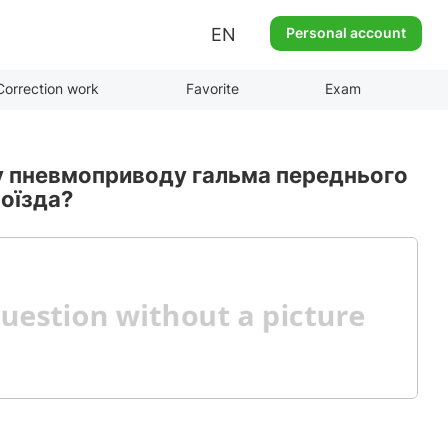
EN
Personal account
Correction work
Favorite
Exam
у пневмоприводу гальма переднього
поїзда?