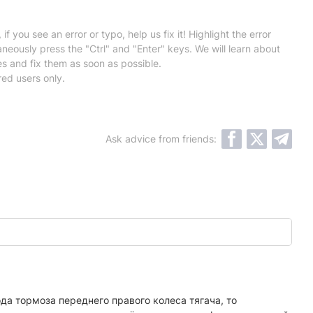
 if you see an error or typo, help us fix it! Highlight the error
neously press the "Ctrl" and "Enter" keys. We will learn about
es and fix them as soon as possible.
red users only.
Ask advice from friends:
а тормоза переднего правого колеса тягача, то