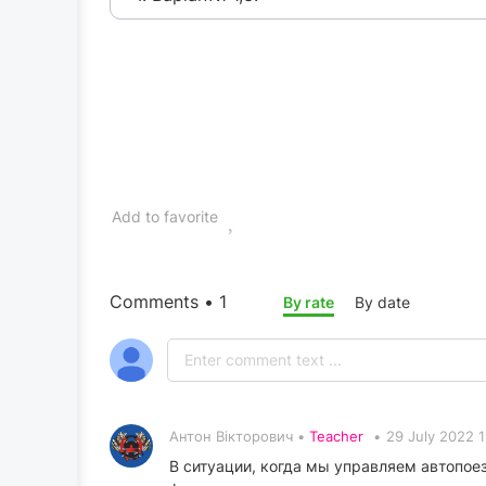
Add to favorite
Comments • 1
By rate
By date
Антон Вікторович •
Teacher
•
29 July 2022 1
В ситуации, когда мы управляем автопое