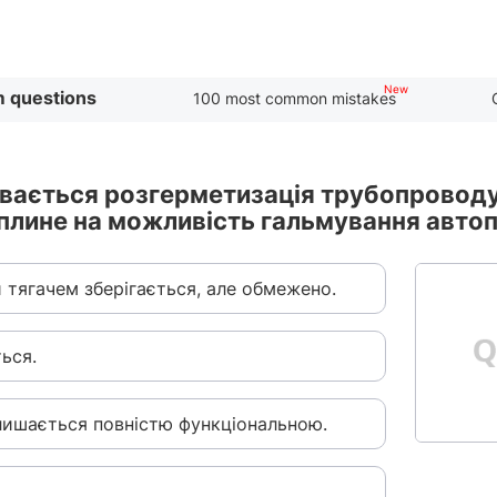
 questions
100 most common mistakes
бувається розгерметизація трубопровод
вплине на можливість гальмування авто
 тягачем зберігається, але обмежено.
ься.
лишається повністю функціональною.