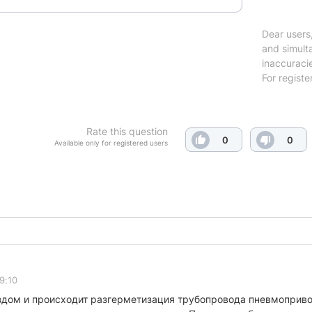
Dear users,
and simulta
inaccuraci
For registe
Rate this question
0
0
Available only for registered users
9:10
здом и происходит разгерметизация трубопровода пневмопривод