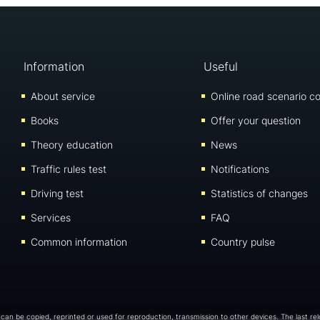
Information
Useful
About service
Online road scenario co
Books
Offer your question
Theory education
News
Traffic rules test
Notifications
Driving test
Statistics of changes
Services
FAQ
Common information
Country pulse
 can be copied, reprinted or used for reproduction, transmission to other devices. The last re