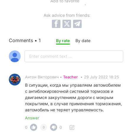
Add to favorite
Ask advice from friends:
Comments • 1
By rate
By date
Антон Вікторович •
Teacher
•
29 July 2022 18:25
В ситуации, когда мы управляем автомобилем
с антиблокировочной системой тормозов и
двигаемся закруглением дороги с мокрым
покрытием, в случае применения торможения,
автомобиль не теряет управляемость.
Answer
0
0
0