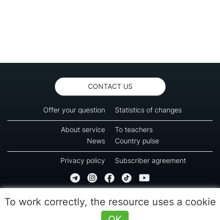
CONTACT US
Offer your question
Statistics of changes
About service
To teachers
News
Country pulse
Privacy policy
Subscriber agreement
Copyright © 2016-2026 Green-way
To work correctly, the resource uses a cookie
All rights reserved. No part of information from this page can be copied, reprinted or
used for reproduction, transmission to other devices. The last reload time 09:55
OK