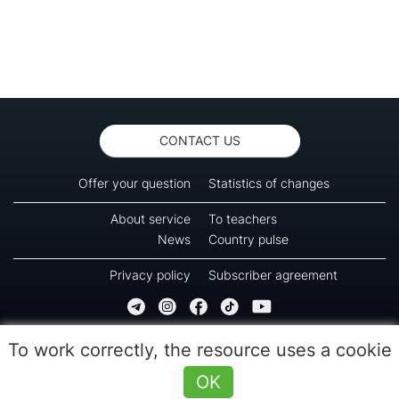
CONTACT US
Offer your question
Statistics of changes
About service
To teachers
News
Country pulse
Privacy policy
Subscriber agreement
Copyright © 2016-2026 Green-way
To work correctly, the resource uses a cookie
All rights reserved. No part of information from this page can be copied, reprinted or
used for reproduction, transmission to other devices. The last reload time 09:55
OK
(08.08.2026)