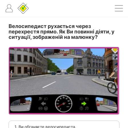
Велосипедист рухається через
перехрестя прямо. Як Ви повинні діяти, у
ситуації, зображеній на малюнку?
1. Ви обганяєте велосипедиста.