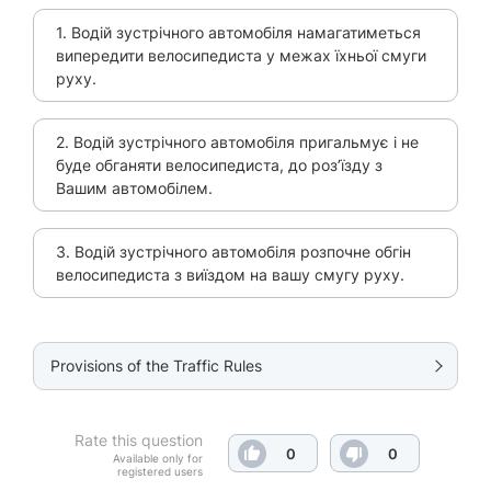
1. Водій зустрічного автомобіля намагатиметься
випередити велосипедиста у межах їхньої смуги
руху.
2. Водій зустрічного автомобіля пригальмує і не
буде обганяти велосипедиста, до роз’їзду з
Вашим автомобілем.
3. Водій зустрічного автомобіля розпочне обгін
велосипедиста з виїздом на вашу смугу руху.
Provisions of the Traffic Rules
Rate this question
0
0
Available only for
registered users