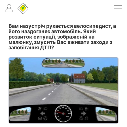
Вам назустріч рухається велосипедист, а
його наздоганяє автомобіль. Який
розвиток ситуації, зображеній на
малюнку, змусить Вас вживати заходи з
запобігання ДТП?