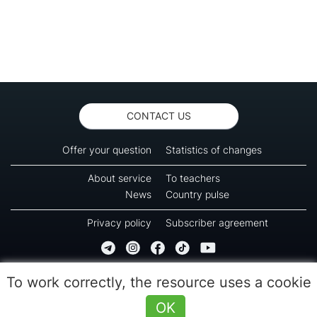
CONTACT US
Offer your question
Statistics of changes
About service
To teachers
News
Country pulse
Privacy policy
Subscriber agreement
Copyright © 2016-2026 Green-way
To work correctly, the resource uses a cookie
All rights reserved. No part of information from this page can be copied, reprinted or
used for reproduction, transmission to other devices. The last reload time 09:55
OK
(08.08.2026)