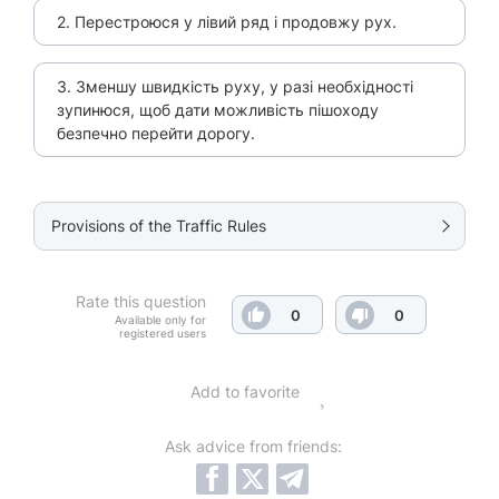
2. Перестроюся у лівий ряд і продовжу рух.
3. Зменшу швидкість руху, у разі необхідності
зупинюся, щоб дати можливість пішоходу
безпечно перейти дорогу.
Provisions of the Traffic Rules
Rate this question
0
0
Available only for
registered users
Add to favorite
Ask advice from friends: