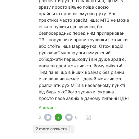
розпочати рух, бо вважається, що МТЗ
зразу просто вільно поїде своєю
крайньою правою смугою руху. Але
практика часто зовсім інша: МТЗ не може
вільно рушити від зупинки, бо
безпосередньо перед ним припарковані
ТЗ - порушники правил зупинки і стоянки
або стоїть інша маршрутка. Отож водій
рушаючої маршрутки вимушений
об'їжджати перешкоду і він дуже зрадіє,
коли ти даси можливість йому виїхати!
Тим паче, що в інших країнах без різниці:
є кишеня чи немає - давай можливість
розпочати рух МТЗ в населеному пункті
від будь-якої його зупинки. Україна
просто пасе задніх в даному питанні ПДР!
Answer
2
0
2
2 more answers