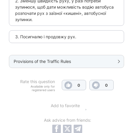
2. Зменшу швидкість руху, у разі потреби
зупинюся, щоб дати можливість водію автобуса
розпочати рух з заїзної «кишені», автобусної
зупинки.
3. Посигналю і продовжу рух.
Provisions of the Traffic Rules
Rate this question
0
0
Available only for
registered users
Add to favorite
Ask advice from friends: