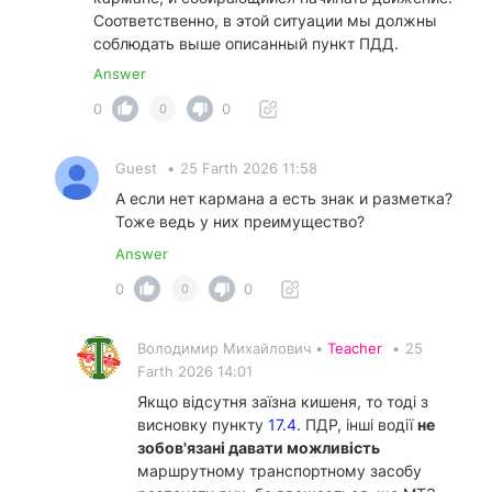
Соответственно, в этой ситуации мы должны
соблюдать выше описанный пункт ПДД.
Answer
0
0
0
Guest
•
25 Farth 2026 11:58
А если нет кармана а есть знак и разметка?
Тоже ведь у них преимущество?
Answer
0
0
0
Володимир Михайлович •
Teacher
•
25
Farth 2026 14:01
Якщо відсутня заїзна кишеня, то тоді з
висновку пункту
17.4.
ПДР, інші водії
не
зобов'язані давати можливість
маршрутному транспортному засобу