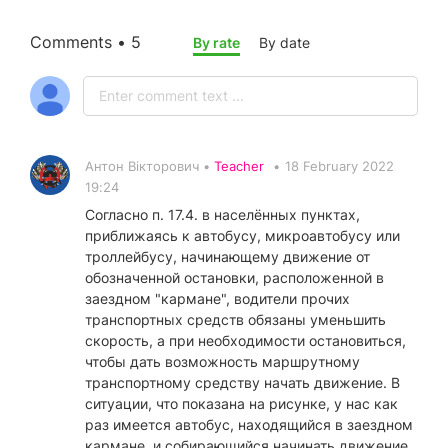
Comments • 5
By rate
By date
Антон Вікторович •
Teacher
•
18 February 2022
19:24
Согласно п. 17.4. в населённых пунктах,
приближаясь к автобусу, микроавтобусу или
троллейбусу, начинающему движение от
обозначенной остановки, расположенной в
заездном "кармане", водители прочих
транспортных средств обязаны уменьшить
скорость, а при необходимости остановиться,
чтобы дать возможность маршрутному
транспортному средству начать движение. В
ситуации, что показана на рисунке, у нас как
раз имеется автобус, находящийся в заездном
кармане, и собирающийся начинать движение.