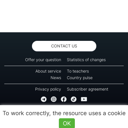
CONTACT US
Offer your question
Statistics of changes
About service
To teachers
News
Country pulse
Privacy policy
Subscriber agreement
Copyright © 2016-2026 Green-way
To work correctly, the resource uses a cookie
All rights reserved. No part of information from this page can be copied, reprinted or
used for reproduction, transmission to other devices. The last reload time 10:20
OK
(09.08.2026)