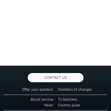
CONTACT US
Offer your question
Statistics of changes
About service
To teachers
News
Country pulse