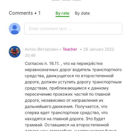
Comments • 1
By rate
By date
Антон Вікторович •
Teacher
•
28 January 2022
20:49
Согласно п. 16.11. , что на перекрёстке
неравнозначных дорог водитель транспортного
средства, движущегося по второстепенной
дороге, должен уступить дорогу транспортным
средствам, приближающимся к данному
пересечению проезжих частей по главной
дороге, независимо от направления их
дальнейшего движения. Получается, что
сперва едет транспортное средство, что
находятся на главной дороге. Это будет
трамвай. Оставшиеся на второстепенной
дороге наш автомобиль и мотоциклист будут