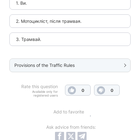
1. Ви.
2. Мотоцикліст, після трамвая.
3. Трамвай.
Provisions of the Traffic Rules
Rate this question
0
0
Available only for
registered users
Add to favorite
Ask advice from friends: