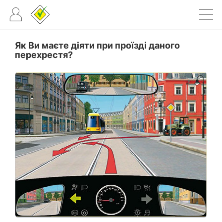
Як Ви маєте діяти при проїзді даного
перехрестя?