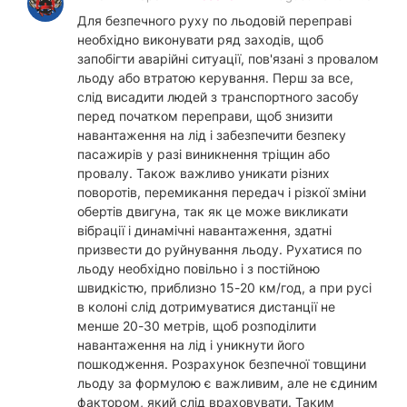
Для безпечного руху по льодовій переправі
необхідно виконувати ряд заходів, щоб
запобігти аварійні ситуації, пов'язані з провалом
льоду або втратою керування. Перш за все,
слід висадити людей з транспортного засобу
перед початком переправи, щоб знизити
навантаження на лід і забезпечити безпеку
пасажирів у разі виникнення тріщин або
провалу. Також важливо уникати різних
поворотів, перемикання передач і різкої зміни
обертів двигуна, так як це може викликати
вібрації і динамічні навантаження, здатні
призвести до руйнування льоду. Рухатися по
льоду необхідно повільно і з постійною
швидкістю, приблизно 15-20 км/год, а при русі
в колоні слід дотримуватися дистанції не
менше 20-30 метрів, щоб розподілити
навантаження на лід і уникнути його
пошкодження. Розрахунок безпечної товщини
льоду за формулою є важливим, але не єдиним
фактором, який слід враховувати. Таким