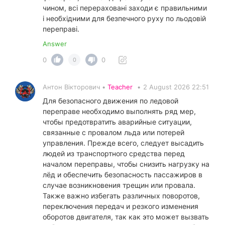
чином, всі перераховані заходи є правильними
і необхідними для безпечного руху по льодовій
переправі.
Answer
0
0
0
Антон Вікторович •
Teacher
•
2 August 2026 22:51
Для безопасного движения по ледовой
переправе необходимо выполнять ряд мер,
чтобы предотвратить аварийные ситуации,
связанные с провалом льда или потерей
управления. Прежде всего, следует высадить
людей из транспортного средства перед
началом переправы, чтобы снизить нагрузку на
лёд и обеспечить безопасность пассажиров в
случае возникновения трещин или провала.
Также важно избегать различных поворотов,
переключения передач и резкого изменения
оборотов двигателя, так как это может вызвать