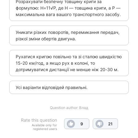
Розрахувати безпечну товщину криги за
формулою: Н=11√Р, де Н — товщина криги, а Р —
максимальна вага вашого транспортного засобу.
Уникати різких поворотів, перемикання передач,
різкої зміни обертів двигуна.
Рухатися кригою повільно та зі сталою швидкістю
15-20 км/год, а якщо рух в колоні, то
дотримуватися дистанції не менше ніж 20-30 м.
Усі варіанти відповідей правильні.
Question author:
Влад
Rate this question
9
21
Available only for
registered users