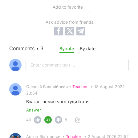
Add to favorite
Ask advice from friends:
Comments • 3
By rate
By date
Олексій Валерійович •
Teacher
•
18 August 2022
23:54
Взагалі немає чого туди їхати
Answer
49
8
41
Антон Вікторович •
Teacher
•
2 August 2026 22:52