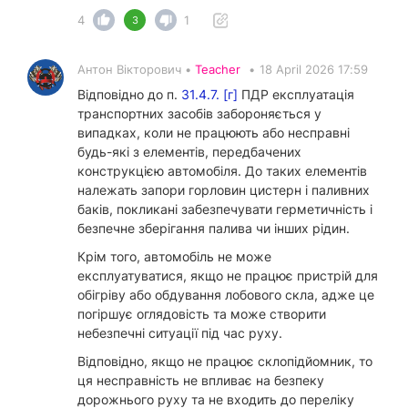
4
1
3
Антон Вікторович •
Teacher
•
18 April 2026 17:59
Відповідно до п.
31.4.7. [г]
ПДР експлуатація
транспортних засобів забороняється у
випадках, коли не працюють або несправні
будь-які з елементів, передбачених
конструкцією автомобіля. До таких елементів
належать запори горловин цистерн і паливних
баків, покликані забезпечувати герметичність і
безпечне зберігання палива чи інших рідин.
Крім того, автомобіль не може
експлуатуватися, якщо не працює пристрій для
обігріву або обдування лобового скла, адже це
погіршує оглядовість та може створити
небезпечні ситуації під час руху.
Відповідно, якщо не працює склопідйомник, то
ця несправність не впливає на безпеку
дорожнього руху та не входить до переліку