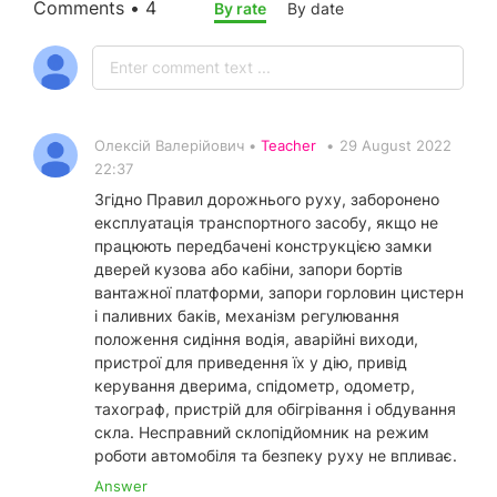
Comments • 4
By rate
By date
Олексій Валерійович •
Teacher
•
29 August 2022
22:37
Згідно Правил дорожнього руху, заборонено
експлуатація транспортного засобу, якщо не
працюють передбачені конструкцією замки
дверей кузова або кабіни, запори бортів
вантажної платформи, запори горловин цистерн
і паливних баків, механізм регулювання
положення сидіння водія, аварійні виходи,
пристрої для приведення їх у дію, привід
керування дверима, спідометр, одометр,
тахограф, пристрій для обігрівання і обдування
скла. Несправний склопідйомник на режим
роботи автомобіля та безпеку руху не впливає.
Answer