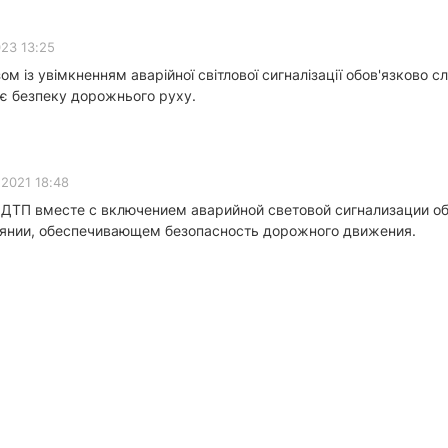
023 13:25
м із увімкненням аварійної світлової сигналізації обов'язково с
ує безпеку дорожнього руху.
2021 18:48
ДТП вместе с включением аварийной световой сигнализации об
янии, обеспечивающем безопасность дорожного движения.