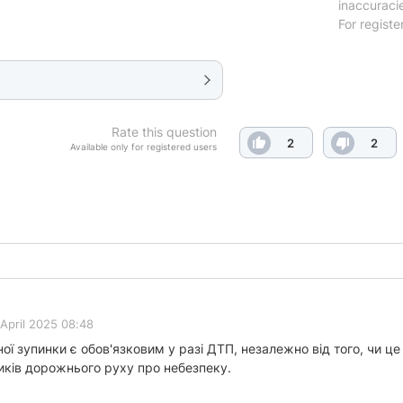
inaccuraci
For registe
Rate this question
2
2
Available only for registered users
 April 2025 08:48
ої зупинки є обов'язковим у разі ДТП, незалежно від того, чи це
иків дорожнього руху про небезпеку.