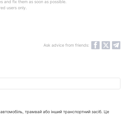
es and fix them as soon as possible.
red users only.
Ask advice from friends:
 автомобіль, трамвай або інший транспортний засіб. Це