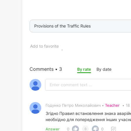
Provisions of the Traffic Rules
Add to favorite
Comments • 3
By rate
By date
Годунко Петро Миколайович •
Teacher
•
18
Згідно Правил встановлення знака аварійн
необхідно для попередження інших учасн
Answer
0
0
0