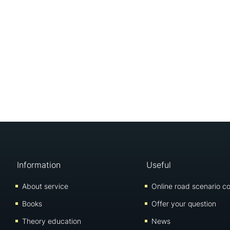
Information
Useful
About service
Online road scenario co
Books
Offer your question
Theory education
News