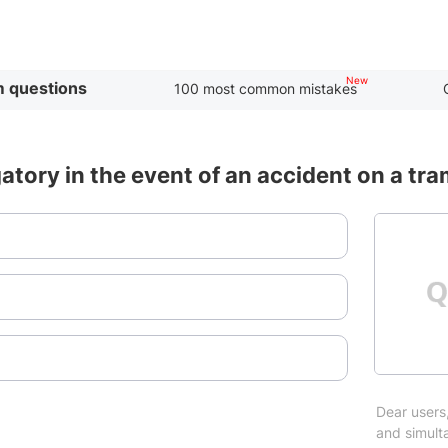
 questions
100 most common mistakes
atory in the event of an accident on a tr
Dear users,
and simulta