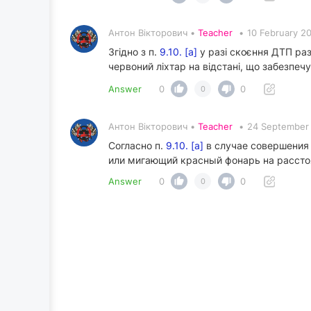
Антон Вікторович •
Teacher
•
10 February 2
Згідно з п.
9.10. [а]
у разі скоєння ДТП разо
червоний ліхтар на відстані, що забезпеч
Answer
0
0
0
Антон Вікторович •
Teacher
•
24 September 
Согласно п.
9.10. [а]
в случае совершения 
или мигающий красный фонарь на рассто
Answer
0
0
0