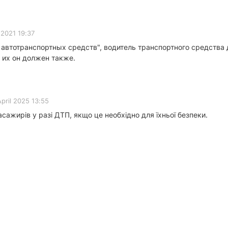
2021 19:37
 автотранспортных средств", водитель транспортного средства
 их он должен также.
April 2025 13:55
сажирів у разі ДТП, якщо це необхідно для їхньої безпеки.