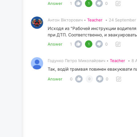
Answer
1
0
1
Антон Вікторович •
Teacher
•
24 September 
Исходя из "Рабочей инструкции водителя
при ДТП. Соответственно, и эвакуировать
Answer
1
0
1
Годунко Петро Миколайович •
Teacher
•
8 
Так, водій трамвая повинен евакуювати па
Answer
0
0
0