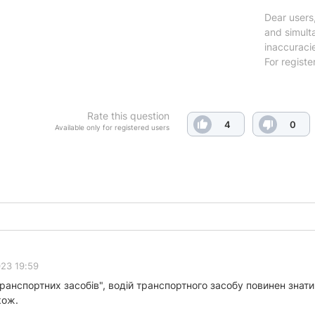
Dear users,
and simulta
inaccuraci
For registe
Rate this question
4
0
Available only for registered users
023 19:59
отранспортних засобів", водій транспортного засобу повинен знат
кож.