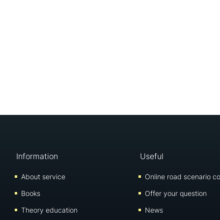
Information
Useful
About service
Online road scenario co
Books
Offer your question
Theory education
News