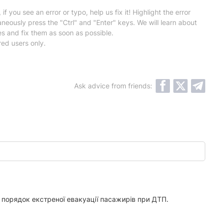
 if you see an error or typo, help us fix it! Highlight the error
neously press the "Ctrl" and "Enter" keys. We will learn about
es and fix them as soon as possible.
red users only.
Ask advice from friends:
и порядок екстреної евакуації пасажирів при ДТП.