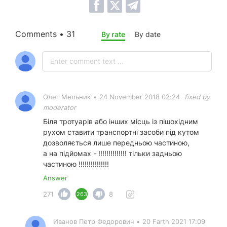
Comments • 31
By rate
By date
Олег Мельник
•
24 November 2018 02:24
fixed by
moderator
Біля тротуарів або інших місць із пішохідним
рухом ставити транспортні засоби під кутом
дозволяється лише передньою частиною,
а на підйомах - !!!!!!!!!!!!!! тільки задньою
частиною !!!!!!!!!!!!!!!
Answer
271
8
263
Иванов Петр Федорович
•
20 Farth 2021 17:09