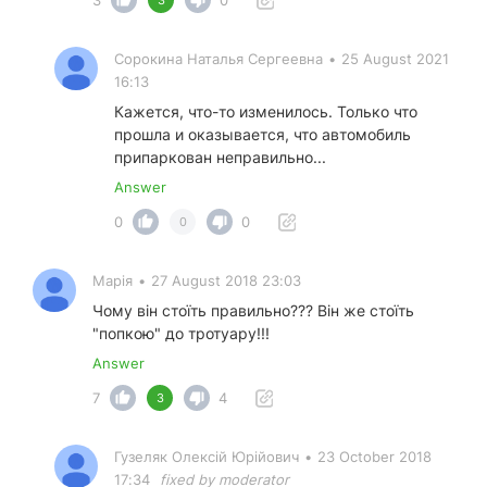
Сорокина Наталья Сергеевна
•
25 August 2021
16:13
Кажется, что-то изменилось. Только что
прошла и оказывается, что автомобиль
припаркован неправильно...
Answer
0
0
0
Марія
•
27 August 2018 23:03
Чому він стоїть правильно??? Він же стоїть
"попкою" до тротуару!!!
Answer
7
4
3
Гузеляк Олексій Юрійович
•
23 October 2018
17:34
fixed by moderator