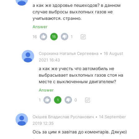
а как же здоровье пешеходов? в данном
случае выбросы выхлопных газов не
учитываются. странно.
Answer
16
1
15
Сорокина Наталья Сергеевна
•
16 August
2021 16:43
а как же учесть что автомобиль не
выбрасывает выхлопных газов стоя на
месте с выключенным двигателем?
Answer
1
0
1
Окішев Владислав Русланович
•
14 September
2019 12:35
Ось за цим я завітав до коментарів. Дякую)