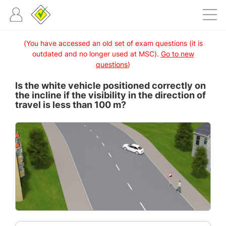
(You have accessed an old set of exam questions (it is
outdated and no longer used at MSC).
Go to new
questions
)
Is the white vehicle positioned correctly on
the incline if the visibility in the direction of
travel is less than 100 m?