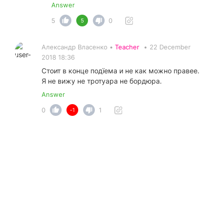
Answer
5
0
5
Александр Власенко •
Teacher
•
22 December
2018 18:36
Стоит в конце подїема и не как можно правее.
Я не вижу не тротуара не бордюра.
Answer
0
1
-1