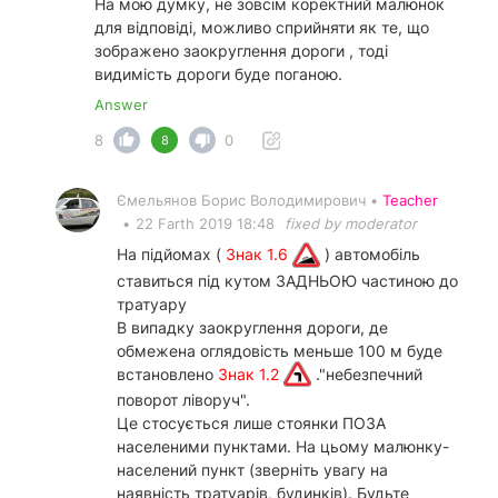
На мою думку, не зовсім коректний малюнок
для відповіді, можливо сприйняти як те, що
зображено заокруглення дороги , тоді
видимість дороги буде поганою.
Answer
8
0
8
Ємельянов Борис Володимирович •
Teacher
•
22 Farth 2019 18:48
fixed by moderator
На підйомах (
Знак 1.6
) автомобіль
ставиться під кутом ЗАДНЬОЮ частиною до
тратуару
В випадку заокруглення дороги, де
обмежена оглядовість меньше 100 м буде
встановлено
Знак 1.2
."небезпечний
поворот ліворуч".
Це стосується лише стоянки ПОЗА
населеними пунктами. На цьому малюнку-
населений пункт (зверніть увагу на
наявність тратуарів, будинків). Будьте