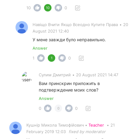
10
0
10
Навіщо Вчити Якщо Всеодно Купите Права
•
20
August 2021 12:40
У мене завжди було неправильно.
Answer
1
0
1
Сулим Дмитрий
•
20 August 2021 14:47
Вам принскрин приложить в
подтверждение моих слов?
Answer
0
0
0
Кушнір Микола Тимофійович •
Teacher
•
21
February 2019 12:03
fixed by moderator