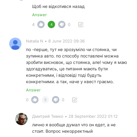
Щоб не відкотився назад
Answer
4
0
4
Natalia N
•
8 June 2022 09:36
по -перше, тут не зрозуміло чи стоянка, чи
зупинка авто. по способу поставлені можна
зробити висновок, що стоянка, але! чому я маю
здогадуватись, це питання мають бути
конкретними, і відповіді тоді будуть
конкретними. а так, наче у квест граємо.
Answer
0
0
0
Дмитрий Тимко
•
28 September 2022 01:12
лично я вообще думал что он едет, а не
стоит. Вопрос некорректный