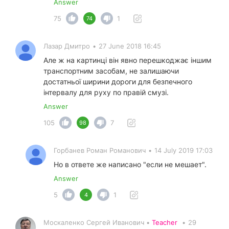
Answer
75
1
74
Лазар Дмитро
•
27 June 2018 16:45
Але ж на картинці він явно перешкоджає іншим
транспортним засобам, не залишаючи
достатньої ширини дороги для безпечного
інтервалу для руху по правій смузі.
Answer
105
7
98
Горбанев Роман Романович
•
14 July 2019 17:03
Но в ответе же написано "если не мешает".
Answer
5
1
4
Москаленко Сергей Иванович •
Teacher
•
29