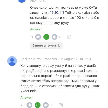
2021 12:42
Очевидно, що тут мотивацію може буТи
лише пункт
15.10. [ґ]
Тобто видимість або
оглядовість дороги менше 100 м хоча б в
одному напрямку руху
Answer
11
0
11
6 more answers
Логінов Антон Ігорович
•
2 August 2018 15:11
Хочу звернути вашу увагу й на те, що у даній
ситуації доцільно розвернути керовані колеса
паралельно дорозі, аби в разі неспрацювання
гальм автомобіль вперся задніми колесами у
бордюр й не створив небезпеки для руху інших
учасників
Answer
26
0
26