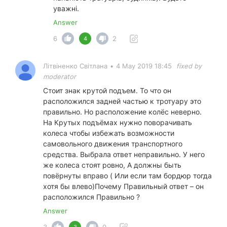
уважні.
Answer
6
2
4
Літвіненко Світлана
•
4 May 2019 18:45
fixed by
moderator
Стоит знак крутой подъем. То что он
расположился задней частью к тротуару это
правильно. Но расположение колёс неверно.
На Крутых подъёмах нужно поворачивать
колеса чтобы избежать возможности
самовольного движения транспортного
средства. Выбрала ответ неправильно. У него
же колеса стоят ровно, А должны быть
повёрнуты вправо ( Или если там бордюр тогда
хотя бы влево)Почему Правильный ответ – он
расположился Правильно ?
Answer
3
0
3