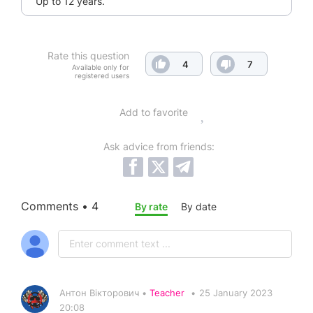
Up to 12 years.
Rate this question
4
7
Available only for
registered users
Add to favorite
Ask advice from friends:
Comments • 4
By rate
By date
Антон Вікторович •
Teacher
•
25 January 2023
20:08