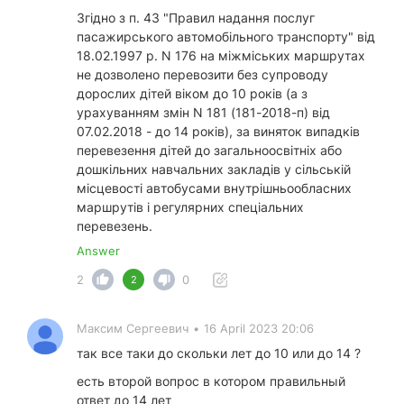
Згідно з п. 43 "Правил надання послуг
пасажирського автомобільного транспорту" від
18.02.1997 р. N 176 на міжміських маршрутах
не дозволено перевозити без супроводу
дорослих дітей віком до 10 років (а з
урахуванням змін N 181 (181-2018-п) від
07.02.2018 - до 14 років), за виняток випадків
перевезення дітей до загальноосвітніх або
дошкільних навчальних закладів у сільській
місцевості автобусами внутрішньообласних
маршрутів і регулярних спеціальних
перевезень.
Answer
2
0
2
Максим Сергеевич
•
16 April 2023 20:06
так все таки до скольки лет до 10 или до 14 ?
есть второй вопрос в котором правильный
ответ до 14 лет