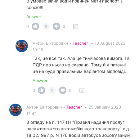
В умовах війни,водій повинен мати паспорт з
собою!!!
Answer
0
0
0
Антон Вікторович •
Teacher
•
18 August 2023
10:26
Так, це все так. Але це тимчасова вимога. І в
ПДР про нього не сказано. Тому й у питанні
це не буде правильним варіантом відповіді.
Answer
0
0
0
Антон Вікторович •
Teacher
•
25 January 2023
17:42
З огляду на п. 147 (1) "Правил надання послуг
пасажирського автомобільного транспорту" від
18.02.1997 р. N 176 водій автобуса зобов'язаний