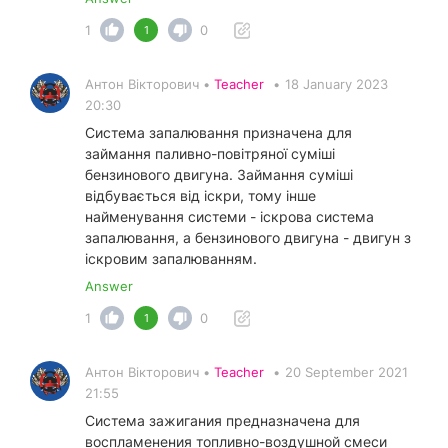
1
0
1
Антон Вікторович •
Teacher
•
18 January 2023
20:30
Система запалювання призначена для
займання паливно-повітряної суміші
бензинового двигуна. Займання суміші
відбувається від іскри, тому інше
найменування системи - іскрова система
запалювання, а бензинового двигуна - двигун з
іскровим запалюванням.
Answer
1
0
1
Антон Вікторович •
Teacher
•
20 September 2021
21:55
Система зажигания предназначена для
воспламенения топливно-воздушной смеси