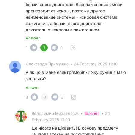
бензинового двигателя. Воспламенение смеси
происходит от искры, поэтому другое
наименование системы - искровая система
зажигания, а бензинового двигателя -
двигатель с искровым зажиганием.
Answer
1
0
1
Олександр Примушко
•
24 February 2025 11:10
А якщо в мене електромобіль? Яку суміш я маю
запалити?
Answer
0
0
0
Володимир Михайлович •
Teacher
•
24
February 2025 12:10
Це нікого не цікавить! В основу предмету
"
Будова і технічне обслуговування