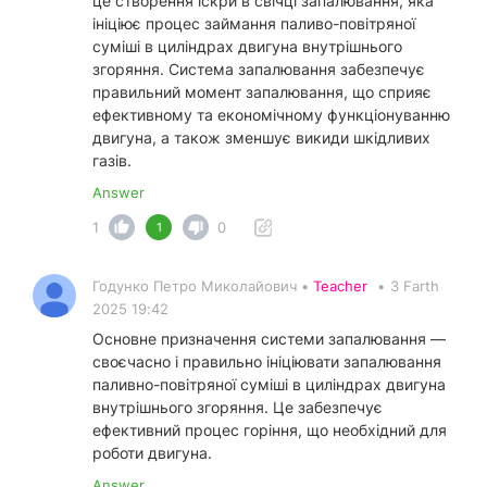
це створення іскри в свічці запалювання, яка
ініціює процес займання паливо-повітряної
суміші в циліндрах двигуна внутрішнього
згоряння. Система запалювання забезпечує
правильний момент запалювання, що сприяє
ефективному та економічному функціонуванню
двигуна, а також зменшує викиди шкідливих
газів.
Answer
1
0
1
Годунко Петро Миколайович •
Teacher
•
3 Farth
2025 19:42
Основне призначення системи запалювання —
своєчасно і правильно ініціювати запалювання
паливно-повітряної суміші в циліндрах двигуна
внутрішнього згоряння. Це забезпечує
ефективний процес горіння, що необхідний для
роботи двигуна.
Answer