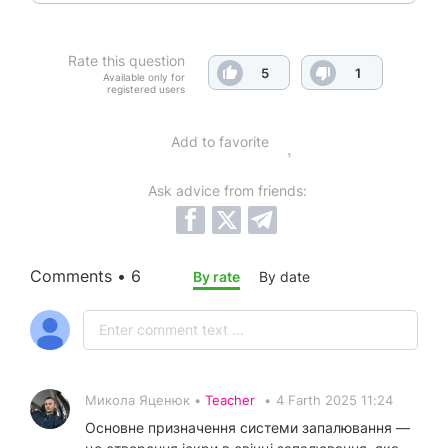
Rate this question
5
1
Available only for
registered users
Add to favorite
Ask advice from friends:
Comments • 6
By rate
By date
Микола Яценюк •
Teacher
•
4 Farth 2025 11:24
Основне призначення системи запалювання —