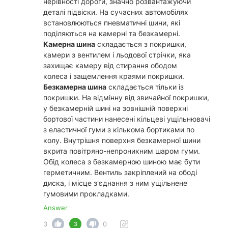
нерівності дороги, значно розвантажуючи
деталі підвіски. На сучасних автомобілях
встановлюються пневматичні шини, які
поділяються на камерні та безкамерні.
Камерна шина
складається з покришки,
камери з вентилем і льодової стрічки, яка
захищає камеру від стирання ободом
колеса і защемлення краями покришки.
Безкамерна шина
складається тільки із
покришки. На відмінну від звичайної покришки,
у безкамерній шині на зовнішній поверхні
бортової частини нанесені кільцеві ущільнювачі
з еластичної гуми з кількома бортиками по
колу. Внутрішня поверхня безкамерної шини
вкрита повітряно-непроникним шаром гуми.
Обід колеса з безкамерною шиною має бути
герметичним. Вентиль закріплений на ободі
диска, і місце з'єднання з ним ущільнене
гумовими прокладками.
Answer
3
0
3