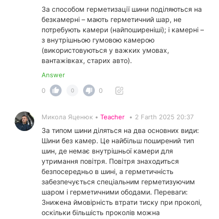
За способом герметизації шини поділяються на
безкамерні – мають герметичний шар, не
потребують камери (найпоширеніші); і камерні –
з внутрішньою гумовою камерою
(використовуються у важких умовах,
вантажівках, старих авто).
Answer
0
0
0
Микола Яценюк •
Teacher
•
2 Farth 2025 20:37
За типом шини діляться на два основних види:
Шини без камер. Це найбільш поширений тип
шин, де немає внутрішньої камери для
утримання повітря. Повітря знаходиться
безпосередньо в шині, а герметичність
забезпечується спеціальним герметизуючим
шаром і герметичними ободами. Переваги:
Знижена ймовірність втрати тиску при проколі,
оскільки більшість проколів можна