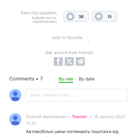
Rate this question
38
15
Available only for
registered users
Add to favorite
Ask advice from friends:
Comments • 7
By rate
By date
Олексій Валерійович •
Teacher
•
19 January 2023
12:25
Автомобільні шини поглинають поштовхи від