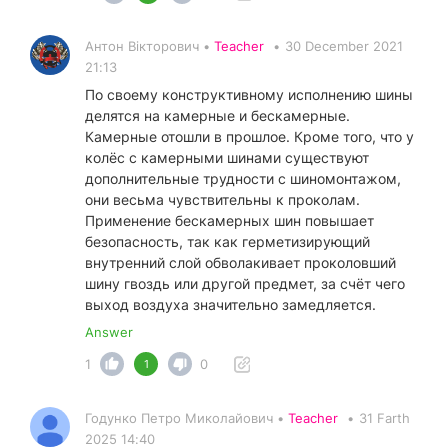
Антон Вікторович •
Teacher
•
30 December 2021
21:13
По своему конструктивному исполнению шины
делятся на камерные и бескамерные.
Камерные отошли в прошлое. Кроме того, что у
колёс с камерными шинами существуют
дополнительные трудности с шиномонтажом,
они весьма чувствительны к проколам.
Применение бескамерных шин повышает
безопасность, так как герметизирующий
внутренний слой обволакивает проколовший
шину гвоздь или другой предмет, за счёт чего
выход воздуха значительно замедляется.
Answer
1
0
1
Годунко Петро Миколайович •
Teacher
•
31 Farth
2025 14:40