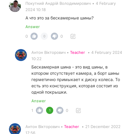
Покутний Андрiй Володимирович
•
4 February
2024 10:18
А что это за бескамерные шины?
Answer
0
0
0
Антон Вікторович •
Teacher
•
4 February 2024
10:22
Бескамерная шина - это вид шины, в
котором отсутствует камера, а борт шины
герметично примыкает к диску колеса. То
есть это конструкция, которая состоит из
одной покрышки.
Answer
1
0
1
Антон Вікторович •
Teacher
•
21 December 2022
17:56