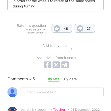
In order for the wheels to rotate at the same speed
during turning.
Rate this question
48
27
Available only for
registered users
Add to favorite
Ask advice from friends:
Comments • 5
By rate
By date
Антон Вікторович •
Teacher
•
21 December 2022