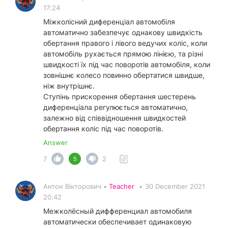
17:24
Міжколісний диференціал автомобіля
автоматично забезпечує однакову швидкість
обертання правого і лівого ведучих коліс, коли
автомобіль рухається прямою лінією, та різні
швидкості їх під час поворотів автомобіля, коли
зовнішнє колесо повинно обертатися швидше,
ніж внутрішнє.
Ступінь прискорення обертання шестерень
диференціала регулюється автоматично,
залежно від співвідношення швидкостей
обертання коліс під час поворотів.
Answer
7
2
5
Антон Вікторович •
Teacher
•
30 December 2021
20:42
Межколёсный дифференциал автомобиля
автоматически обеспечивает одинаковую