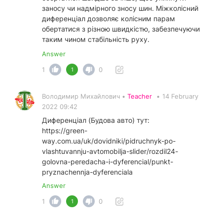
заносу чи надмірного зносу шин. Міжколісний
диференціал дозволяє колісним парам
обертатися з різною швидкістю, забезпечуючи
таким чином стабільність руху.
Answer
1
0
1
Володимир Михайлович •
Teacher
•
14 February
2022 09:42
Диференціал (Будова авто) тут:
https://green-
way.com.ua/uk/dovidniki/pidruchnyk-po-
vlashtuvannju-avtomobilja-slider/rozdil24-
golovna-peredacha-i-dyferencial/punkt-
pryznachennja-dyferenciala
Answer
1
0
1