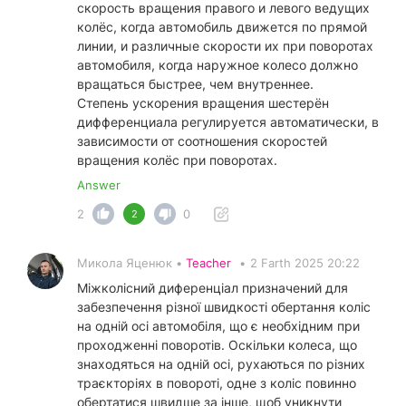
скорость вращения правого и левого ведущих
колёс, когда автомобиль движется по прямой
линии, и различные скорости их при поворотах
автомобиля, когда наружное колесо должно
вращаться быстрее, чем внутреннее.
Степень ускорения вращения шестерён
дифференциала регулируется автоматически, в
зависимости от соотношения скоростей
вращения колёс при поворотах.
Answer
2
0
2
Микола Яценюк •
Teacher
•
2 Farth 2025 20:22
Міжколісний диференціал призначений для
забезпечення різної швидкості обертання коліс
на одній осі автомобіля, що є необхідним при
проходженні поворотів. Оскільки колеса, що
знаходяться на одній осі, рухаються по різних
траєкторіях в повороті, одне з коліс повинно
обертатися швидше за інше, щоб уникнути