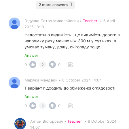
2 more answers
Годунко Петро Миколайович •
Teacher
•
6 April
2025 13:19
Недостатньо видимість - це видимість дороги в
напрямку руху менше ніж 300 м у сутінках, в
умовах туману, дощу, снігопаду тощо.
Answer
0
0
0
Марічка Мандзюк
•
8 October 2024 14:04
1 варіант підходить до обмеженої оглядовості
Answer
0
0
0
Антон Вікторович •
Teacher
•
8 October 2024
14:07