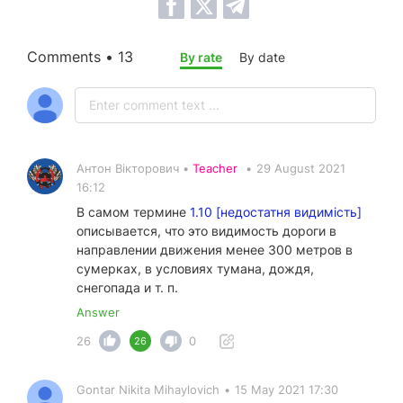
Comments • 13
By rate
By date
Антон Вікторович •
Teacher
•
29 August 2021
16:12
В самом термине
1.10 [недостатня видимість]
описывается, что это видимость дороги в
направлении движения менее 300 метров в
сумерках, в условиях тумана, дождя,
снегопада и т. п.
Answer
26
0
26
Gontar Nikita Mihaylovich
•
15 May 2021 17:30