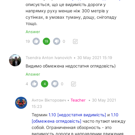
описується, що це видимість дороги у
напрямку руху менше ніж 300 метрів у
сутінках, в умовах туману, дощу, снігопаду
тощо.
Answer
19
0
19
Tsendra Anton Ivanovich
•
30 May 2021 15:19
Видимо обмежена недостатня оглядовість)
Answer
4
0
4
Антон Вікторович •
Teacher
•
30 May 2021
15:23
Термин
1.10 [недостатня видимість]
и
1.10
[обмежена оглядовість]
часто путают между
собой. Ограниченная обзорность - это
видимость дороги в направлении движения,