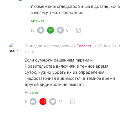
У обмеженої оглядовості інша відстань, хоча
в іншому текст збігається.
Answer
13
0
13
Геннадий Александрович •
Teacher
•
27 July 2021
15:14
Если сумерки решением партии и
Правительства включили в темное время
суток, нужно убрать их из определения
"недостаточная видимость". В темное время
другой видимости не бывает.
Answer
5
15
-10