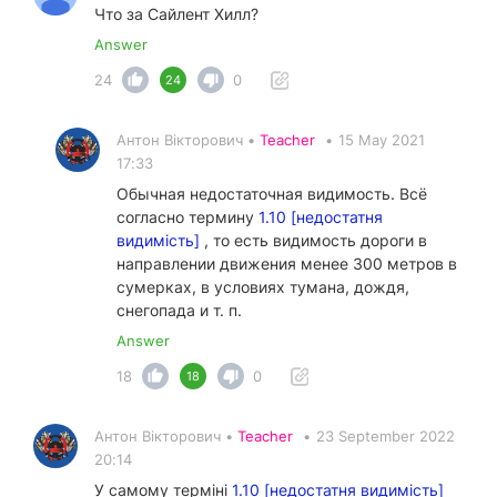
Что за Сайлент Хилл?
Answer
24
0
24
Антон Вікторович •
Teacher
•
15 May 2021
17:33
Обычная недостаточная видимость. Всё
согласно термину
1.10 [недостатня
видимість]
, то есть видимость дороги в
направлении движения менее 300 метров в
сумерках, в условиях тумана, дождя,
снегопада и т. п.
Answer
18
0
18
Антон Вікторович •
Teacher
•
23 September 2022
20:14
У самому терміні
1.10 [недостатня видимість]