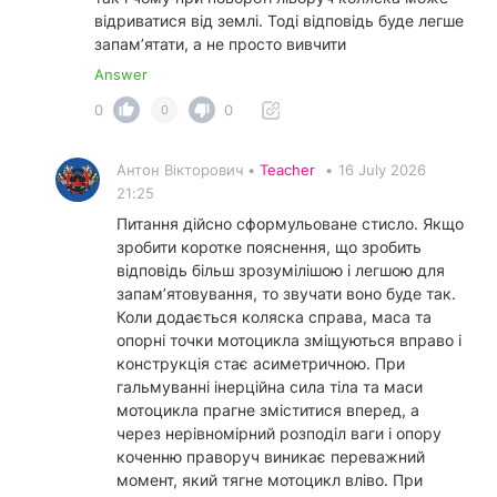
відриватися від землі. Тоді відповідь буде легше
запам’ятати, а не просто вивчити
Answer
0
0
0
Антон Вікторович •
Teacher
•
16 July 2026
21:25
Питання дійсно сформульоване стисло. Якщо
зробити коротке пояснення, що зробить
відповідь більш зрозумілішою і легшою для
запам’ятовування, то звучати воно буде так.
Коли додається коляска справа, маса та
опорні точки мотоцикла зміщуються вправо і
конструкція стає асиметричною. При
гальмуванні інерційна сила тіла та маси
мотоцикла прагне зміститися вперед, а
через нерівномірний розподіл ваги і опору
коченню праворуч виникає переважний
момент, який тягне мотоцикл вліво. При