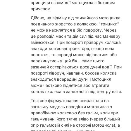
принципи взаємодії мотоцикла з боковим
причепом.
Дійсно, на відміну від звичайного мотоцикла,
поєднаного жорстко з коляскою, "трицикл"
не може нахилятися в бік повороту. Через
це розподіл маси та дія сил під час маневру
змінюються. При повороті праворуч коляска
знаходиться зовні траекторії, і якщо вона
порожня, то справді може відірватися або
перекинутись у цей бік - саме цього
зазвичай остерігаються досвідчені водії. При
повороті ліворуч, навпаки, бокова коляска
знаходиться всередині дуги, і мотоцикл
може частково піднятися або втратити
контакт колеса в залежності від центру ваги.
Тестове формулювання спирається на
загальну модель поведінки мотоцикла з
правобічною коляскою без гальм, коли при
гальмуванні його тягне вліво (через більший
опір гальмовій силі на стороні мотоцикла), а