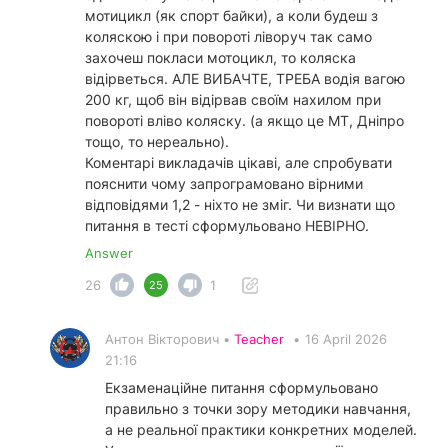
мотицикл (як спорт байки), а коли будеш з
коляскою і при повороті ліворуч так само
захочеш покласи мотоцикл, то коляска
відірветься. АЛЕ ВИБАЧТЕ, ТРЕБА водія вагою
200 кг, щоб він відірвав своїм нахилом при
повороті вліво коляску. (а якщо це МТ, Дніпро
тощо, то нереально).
Коментарі викладачів цікаві, але спробувати
пояснити чому запрограмовано вірними
відповідями 1,2 - ніхто не зміг. Чи визнати що
питання в тесті сформульовано НЕВІРНО.
Answer
26
1
25
Антон Вікторович •
Teacher
•
16 April 2026
21:16
Екзаменаційне питання сформульовано
правильно з точки зору методики навчання,
а не реальної практики конкретних моделей.