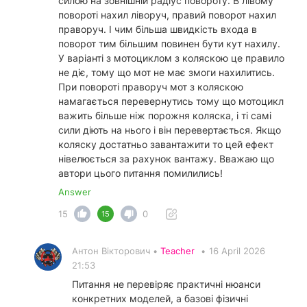
силою на зовнішній радіус повороту. В лівому
повороті нахил ліворуч, правий поворот нахил
праворуч. І чим більша швидкість входа в
поворот тим більшим повинен бути кут нахилу.
У варіанті з мотоциклом з коляскою це правило
не діє, тому що мот не має змоги нахилитись.
При повороті праворуч мот з коляскою
намагається перевернутись тому що мотоцикл
важить більше ніж порожня коляска, і ті самі
сили діють на нього і він перевертається. Якщо
коляску достатньо завантажити то цей ефект
нівелюється за рахунок вантажу. Вважаю що
автори цього питання помилились!
Answer
15
0
15
Антон Вікторович •
Teacher
•
16 April 2026
21:53
Питання не перевіряє практичні нюанси
конкретних моделей, а базові фізичні