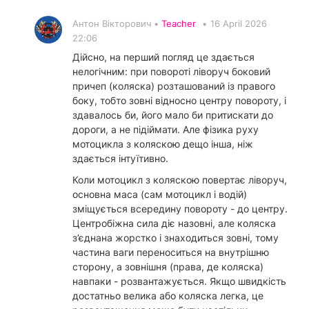
Антон Вікторович •
Teacher
•
16 April 2026
22:06
Дійсно, на перший погляд це здається
нелогічним: при повороті ліворуч боковий
причеп (коляска) розташований із правого
боку, тобто зовні відносно центру повороту, і
здавалось би, його мало би притискати до
дороги, а не підіймати. Але фізика руху
мотоцикла з коляскою дещо інша, ніж
здається інтуїтивно.
Коли мотоцикл з коляскою повертає ліворуч,
основна маса (сам мотоцикл і водій)
зміщується всередину повороту - до центру.
Центробіжна сила діє назовні, але коляска
з’єднана жорстко і знаходиться зовні, тому
частина ваги переноситься на внутрішню
сторону, а зовнішня (права, де коляска)
навпаки - розвантажується. Якщо швидкість
достатньо велика або коляска легка, це