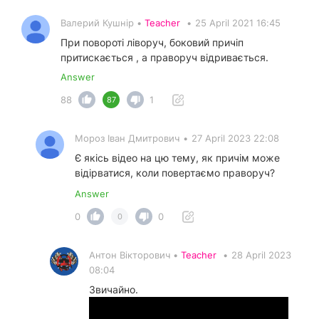
Валерий Кушнір •
Teacher
•
25 April 2021 16:45
При повороті ліворуч, боковий причіп
притискається , а праворуч відривається.
Answer
88
1
87
Мороз Іван Дмитрович
•
27 April 2023 22:08
Є якісь відео на цю тему, як причім може
відірватися, коли повертаємо праворуч?
Answer
0
0
0
Антон Вікторович •
Teacher
•
28 April 2023
08:04
Звичайно.