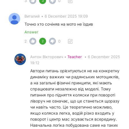
3
0
3
Виталий
•
6 December 2025 19:09
Точно хто сочіняв на мото не їздив
Answer
2
0
2
Антон Вікторович •
Teacher
•
6 December 2025
19:12
Автори питань орієнтуються не на конкретну
динаміку важких чи радянських мотоциклів,
а на загальні фізичні принципи, які мають
спрацювати незалежно від моделі. Тому
питання про підняття коляски при повороті
ліворуч не означає, що це станеться щоразу
чи навіть часто. Це теоретично можливо,
якщо коляска легка, водій різко входить у
поворот і центр мас зсувається всередину.
Навчальна логіка побудована саме на таких