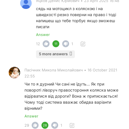
Яцков Денис Юрійович
•
23 April 2025 16:48
сядь на мотоцикл з коляскою і на
швидкості резко поверни на право і тоді
напишеш що тебе торбує якщо зможеш
писати
Answer
12
1
11
5 more answers
Пасічник Микола Миколайович
•
16 October 2021
22:55
Чи то я дурний Чи сані не їдуть... Як при
повороті ліворуч правостороння коляска може
відірватися від дороги? Вона ж притискається!
Чому тоді система вважає обидва варіанти
вірними?
Answer
29
1
28