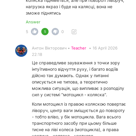
коляска підніметься, але при повороті ліворуч,
нагрузка якраз і буде на калясці, вона не
зможе піднятись
Answer
5
0
5
Антон Вікторович •
Teacher
•
16 April 2026
22:18
Це справедливе зауваження з точки зору
інтуїтивного відчуття руху, і багато водіїв
дійсно так думають. Однак у питанні
описується не типова, а теоретично
можлива ситуація, що випливає з розподілу
сил у системі "мотоцикл - коляска".
Коли мотоцикл із правою коляскою повертає
ліворуч, центр ваги зміщується до повороту
- тобто вліво, у бік мотоцикла. Вага всього
транспортного засобу при цьому більше
тисне на ліві колеса (мотоцикла), а права
частина - коляска - частково