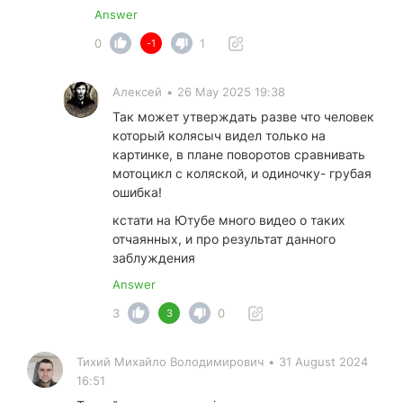
Answer
0
1
-1
Алексей
•
26 May 2025 19:38
Так может утверждать разве что человек
который колясыч видел только на
картинке, в плане поворотов сравнивать
мотоцикл с коляской, и одиночку- грубая
ошибка!
кстати на Ютубе много видео о таких
отчаянных, и про результат данного
заблуждения
Answer
3
0
3
Тихий Михайло Володимирович
•
31 August 2024
16:51