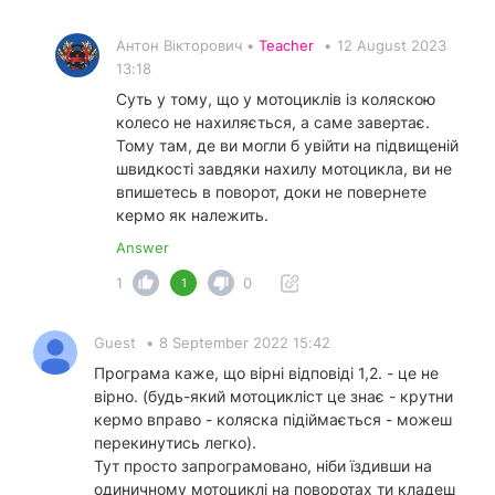
Антон Вікторович •
Teacher
•
12 August 2023
13:18
Суть у тому, що у мотоциклів із коляскою
колесо не нахиляється, а саме завертає.
Тому там, де ви могли б увійти на підвищеній
швидкості завдяки нахилу мотоцикла, ви не
впишетесь в поворот, доки не повернете
кермо як належить.
Answer
1
0
1
Guest
•
8 September 2022 15:42
Програма каже, що вірні відповіді 1,2. - це не
вірно. (будь-який мотоцикліст це знає - крутни
кермо вправо - коляска підіймається - можеш
перекинутись легко).
Тут просто запрограмовано, ніби їздивши на
одиничному мотоциклі на поворотах ти кладеш