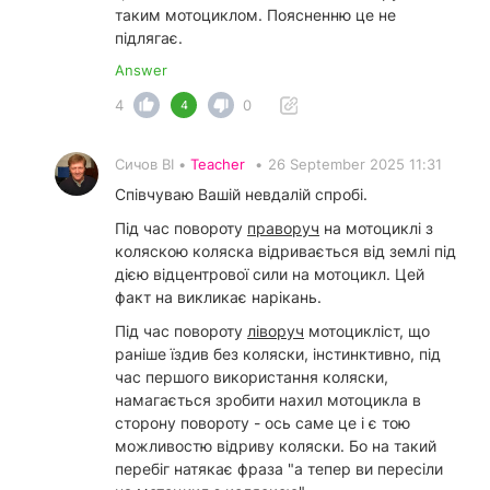
таким мотоциклом. Поясненню це не
підлягає.
Answer
4
0
4
Сичов ВІ •
Teacher
•
26 September 2025 11:31
Співчуваю Вашій невдалій спробі.
Під час повороту
праворуч
на мотоциклі з
коляскою коляска відривається від землі під
дією відцентрової сили на мотоцикл. Цей
факт на викликає нарікань.
Під час повороту
ліворуч
мотоцикліст, що
раніше їздив без коляски, інстинктивно, під
час першого використання коляски,
намагається зробити нахил мотоцикла в
сторону повороту - ось саме це і є тою
можливостю відриву коляски. Бо на такий
перебіг натякає фраза "а тепер ви пересіли