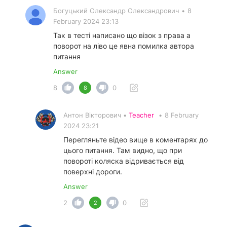
Богуцький Олександр Олександрович
•
8
February 2024 23:13
Так в тесті написано що візок з права а
поворот на ліво це явна помилка автора
питання
Answer
8
0
8
Антон Вікторович •
Teacher
•
8 February
2024 23:21
Перегляньте відео вище в коментарях до
цього питання. Там видно, що при
повороті коляска відривається від
поверхні дороги.
Answer
2
0
2