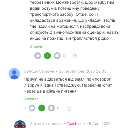
теоретичних можливостях, щоб майбутній
водій розумів потенційну поведінку
транспортного засобу. Отже, хоч і
складається враження, що укладачі тестів
"не їздили на мотоциклі", насправді вони
описують фізично можливий сценарій, навіть
якщо на практиці він трапляється рідко.
Answer
1
0
1
Володя Сарабун
•
25 September 2025 22:33
Причіп не відірветься від землі при повороті
ліворуч я їздив і стверджую. Провалив іспит
через це дибільне питання
Answer
1
0
1
Антон Вікторович •
Teacher
•
16 April 2026