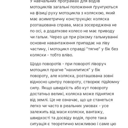
У навчальних програмах для водіїв
мотоциклів загальні положення ґрунтуються
на фізиці руху мотоцикла з коляскою, який
має асиметричну конструкцію: коляска
розташована справа, маса зосереджена не
по осі, а додаткове колесо не має приводу
чи гальм. Через це при різкому гальмуванні
основне навантаження припадає на ліву
частину, і мотоцикл справді "тягне" у бік без
коляски - тобто вліво.
Щодо поворотів - при повороті ліворуч
мотоцикл прагне "нахилитися" у бік
повороту, але коляска, розташована зовні
відносно центру повороту, створює підйомну
силу. Якщо швидкість або кут повороту
достатньо великі, коляска може піднятися
від землі. Це не означає, що це станеться
легко чи часто в реальних умовах - усе
залежить від маси коляски, вантажу,
швидкості та досвіду водія, проте така
ситуація є теоретично можливою і саме цю