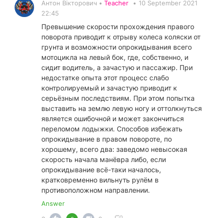
Антон Вікторович •
Teacher
•
10 September 2021
22:45
Превышение скорости прохождения правого
поворота приводит к отрыву колеса коляски от
грунта и возможности опрокидывания всего
мотоцикла на левый бок, где, собственно, и
сидит водитель, а зачастую и пассажир. При
недостатке опыта этот процесс слабо
контролируемый и зачастую приводит к
серьёзным последствиям. При этом попытка
выставить на землю левую ногу и оттолкнуться
является ошибочной и может закончиться
переломом лодыжки. Способов избежать
опрокидывание в правом повороте, по
хорошему, всего два: заведомо невысокая
скорость начала манёвра либо, если
опрокидывание всё-таки началось,
кратковременно вильнуть рулём в
противоположном направлении.
Answer