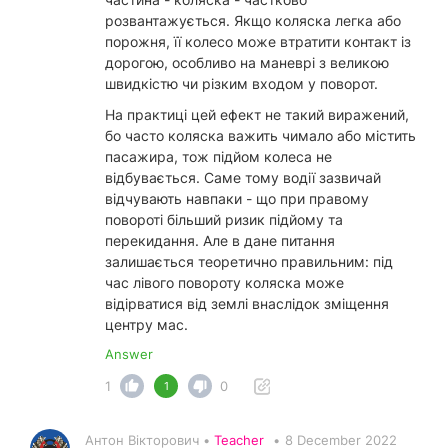
розвантажується. Якщо коляска легка або
порожня, її колесо може втратити контакт із
дорогою, особливо на маневрі з великою
швидкістю чи різким входом у поворот.
На практиці цей ефект не такий виражений,
бо часто коляска важить чимало або містить
пасажира, тож підйом колеса не
відбувається. Саме тому водії зазвичай
відчувають навпаки - що при правому
повороті більший ризик підйому та
перекидання. Але в дане питання
залишається теоретично правильним: під
час лівого повороту коляска може
відірватися від землі внаслідок зміщення
центру мас.
Answer
1
0
1
Антон Вікторович •
Teacher
•
8 December 2022