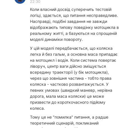
22:30
Коли власний досвід суперечить тестовій
логіці, здається, що питання несправедливе.
Насправді, подібні завдання не завжди
відображають типову поведінку мотоцикла в
реальному житті, а базуються на спрощеній
моделі динаміки повороту.
У цій моделі передбачається, що коляска
легка й без гальм, а основна маса припадає
на мотоцикл і водія. Коли система повертає
ліворуч, центр ваги дійсно зміщується
всередину траекторії (у бік мотоцикла),
через що зовнішня частина - тобто права
коляска - частково розвантажується. У
певних умовах (швидкий маневр, нерівна
дорога, мала маса коляски) це може
призвести до короткочасного підйому
колеса.
Тому це не "помилка" питання, а радше
теоретичний сценарій, покликаний