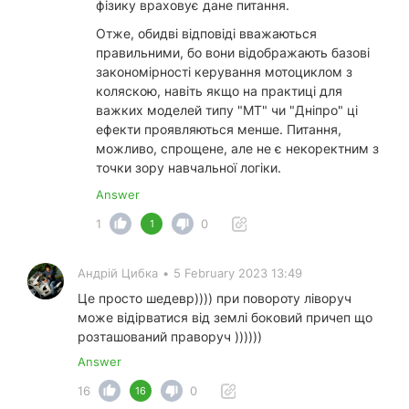
фізику враховує дане питання.
Отже, обидві відповіді вважаються
правильними, бо вони відображають базові
закономірності керування мотоциклом з
коляскою, навіть якщо на практиці для
важких моделей типу "МТ" чи "Дніпро" ці
ефекти проявляються менше. Питання,
можливо, спрощене, але не є некоректним з
точки зору навчальної логіки.
Answer
1
0
1
Андрій Цибка
•
5 February 2023 13:49
Це просто шедевр)))) при повороту ліворуч
може відірватися від землі боковий причеп що
розташований праворуч ))))))
Answer
16
0
16