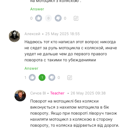
на мотоцикл з коляскою".
Answer
0
0
0
Алексей
•
25 May 2025 18:55
Надеюсь тот кто написал этот вопрос никогда
не сядет за руль мотоцикла с коляской, иначе
уедет не дальше чем до первого правого
поворота с такими то убеждениями
Answer
1
0
1
Сичов ВІ •
Teacher
•
26 May 2025 09:38
Поворот на мотоциклі без коляски
виконується з нахилом мотоцикла в бік
повороту. Якщо при повороті ліворуч також
нахиляти мотоцикл з коляскою в сторону
повороту, то коляска відірветься від дороги.