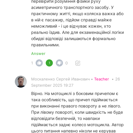
перевірити розуміння фізики руху
асиметричного транспортного засобу. У
практичному житті, якщо коляска важка або
в ній є пасажир, підйом справді майже
неможливий - і це відчуває кожен, хто
реально їздив. Але для екзаменаційної логіки
обидві відповіді залишаються формально
правильними.
Answer
1
0
1
Москаленко Сергей Иванович •
Teacher
•
26
September 2025 19:27
Вірно. На мотоциклі з боковим причепом є
така особливість, що причеп підіймається
при виконанні правого повороту а не лівого.
При лівому повороті, коли швидкість не буде
відповідати безпечній, то навпаки
підіймається заднє колесо мотоцикла. Автор
цього питання напевно ніколи не керував