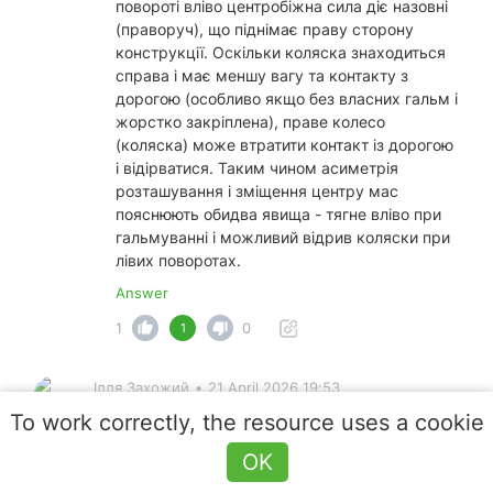
повороті вліво центробіжна сила діє назовні
(праворуч), що піднімає праву сторону
конструкції. Оскільки коляска знаходиться
справа і має меншу вагу та контакту з
дорогою (особливо якщо без власних гальм і
жорстко закріплена), праве колесо
(коляска) може втратити контакт із дорогою
і відірватися. Таким чином асиметрія
розташування і зміщення центру мас
пояснюють обидва явища - тягне вліво при
гальмуванні і можливий відрив коляски при
лівих поворотах.
Answer
1
0
1
Ілля Захожий
•
21 April 2026 19:53
Чомусь на мотоцикл з боковим причепом
To work correctly, the resource uses a cookie
вирішили застосувати логіку повороту
OK
мотоциклу без бокового причепу. Хоча як би ти
не старався «закласти» мотоцикл з боковим