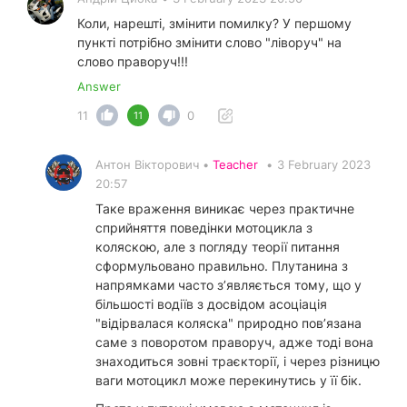
Коли, нарешті, змінити помилку? У першому
пункті потрібно змінити слово "ліворуч" на
слово праворуч!!!
Answer
11
0
11
Антон Вікторович •
Teacher
•
3 February 2023
20:57
Таке враження виникає через практичне
сприйняття поведінки мотоцикла з
коляскою, але з погляду теорії питання
сформульовано правильно. Плутанина з
напрямками часто з’являється тому, що у
більшості водіїв з досвідом асоціація
"відірвалася коляска" природно пов’язана
саме з поворотом праворуч, адже тоді вона
знаходиться зовні траєкторії, і через різницю
ваги мотоцикл може перекинутись у її бік.