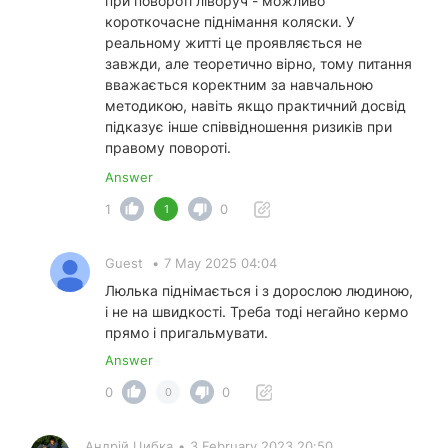
при повороті ліворуч - можливо
короткочасне піднімання коляски. У
реальному житті це проявляється не
завжди, але теоретично вірно, тому питання
вважається коректним за навчальною
методикою, навіть якщо практичний досвід
підказує інше співвідношення ризиків при
правому повороті.
Answer
1
0
1
Guest
•
7 May 2025 04:04
Люлька піднімається і з дорослою людиною,
і не на швидкості. Треба тоді негайно кермо
прямо і пригальмувати.
Answer
0
0
0
Андрій Цибка
•
3 February 2023 20:50