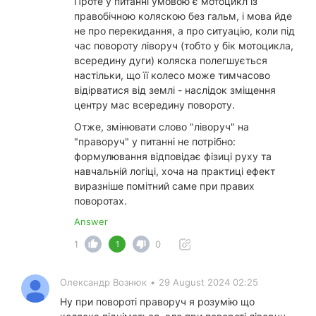
Проте у питанні умовою є мотоцикл із
правобічною коляскою без гальм, і мова йде
не про перекидання, а про ситуацію, коли під
час повороту ліворуч (тобто у бік мотоцикла,
всередину дуги) коляска полегшується
настільки, що її колесо може тимчасово
відірватися від землі - наслідок зміщення
центру мас всередину повороту.
Отже, змінювати слово "ліворуч" на
"праворуч" у питанні не потрібно:
формулювання відповідає фізиці руху та
навчальній логіці, хоча на практиці ефект
виразніше помітний саме при правих
поворотах.
Answer
1
0
1
Олександр Вознюк
•
29 August 2024 02:25
Ну при повороті праворуч я розумію що