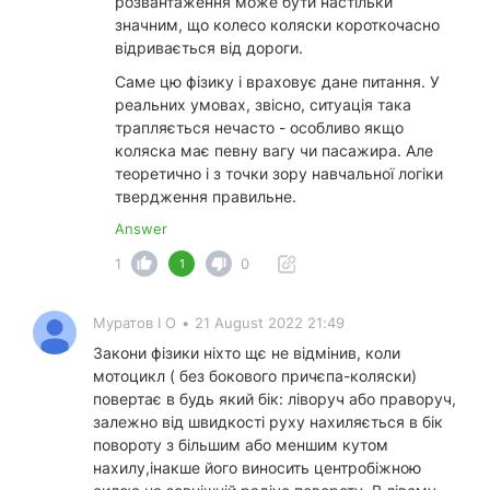
розвантаження може бути настільки
значним, що колесо коляски короткочасно
відривається від дороги.
Саме цю фізику і враховує дане питання. У
реальних умовах, звісно, ситуація така
трапляється нечасто - особливо якщо
коляска має певну вагу чи пасажира. Але
теоретично і з точки зору навчальної логіки
твердження правильне.
Answer
1
0
1
Муратов І О
•
21 August 2022 21:49
Закони фізики ніхто щє не відмінив, коли
мотоцикл ( без бокового причєпа-коляски)
повертає в будь який бік: ліворуч або праворуч,
залежно від швидкості руху нахиляється в бік
повороту з більшим або меншим кутом
нахилу,інакше його виносить центробіжною