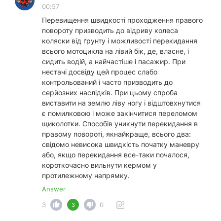
00:57
Перевищення швидкості проходження правого
повороту призводить до відриву колеса
коляски від ґрунту і можливості перекидання
всього мотоцикла на лівий бік, де, власне, і
сидить водій, а найчастіше і пасажир. При
нестачі досвіду цей процес слабо
контрольований і часто призводить до
серйозних наслідків. При цьому спроба
виставити на землю ліву ногу і відштовхнутися
є помилковою і може закінчитися переломом
щиколотки. Способів уникнути перекидання в
правому повороті, якнайкраще, всього два:
свідомо невисока швидкість початку маневру
або, якщо перекидання все-таки почалося,
короткочасно вильнути кермом у
протилежному напрямку.
Answer
3
0
3