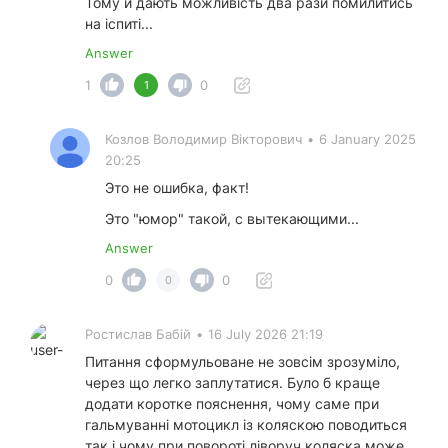
Тому й дають можливість два рази помилитись
на іспиті...
Answer
1
0
1
Козлов Володимир Вікторович
•
6 January 2025
20:25
Это не ошибка, факт!
Это "юмор" такой, с вытекающими...
Answer
0
0
0
Ростислав Бабій
•
16 July 2026 21:19
Питання сформульоване не зовсім зрозуміло,
через що легко заплутатися. Було б краще
додати коротке пояснення, чому саме при
гальмуванні мотоцикл із коляскою поводиться
так і чому при повороті ліворуч коляска може