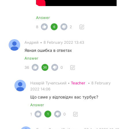
Answer
8
2
6
Андрей
•
8 February 2022 13:43
Явная ошибка в ответах
Answer
36
0
36
Назарій Тучапський •
Teacher
•
8 February
2022 14:06
Що саме у відповідях вас турбує?
Answer
1
0
1