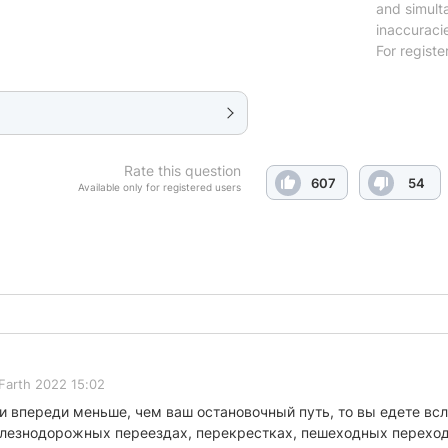
and simulta
inaccuraci
For registe
Rate this question
607
54
Available only for registered users
Farth 2022 15:02
и впереди меньше, чем ваш остановочный путь, то вы едете вс
лезнодорожных переездах, перекрестках, пешеходных перехода