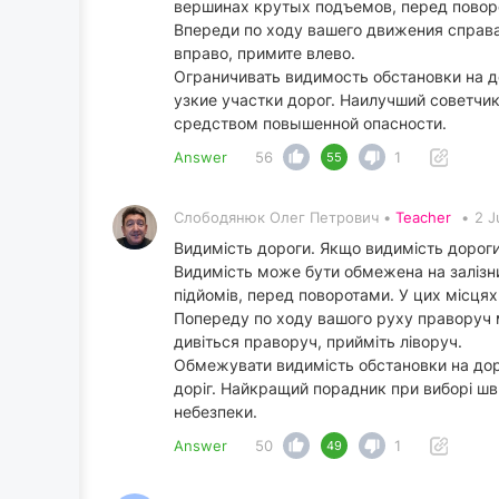
вершинах крутых подъемов, перед поворо
Впереди по ходу вашего движения справа
вправо, примите влево.
Ограничивать видимость обстановки на д
узкие участки дорог. Наилучший советчи
средством повышенной опасности.
Answer
56
1
55
Слободянюк Олег Петрович •
Teacher
•
2 J
Видимість дороги. Якщо видимість дороги
Видимість може бути обмежена на залізни
підйомів, перед поворотами. У цих місцях
Попереду по ходу вашого руху праворуч мі
дивіться праворуч, прийміть ліворуч.
Обмежувати видимість обстановки на дорог
доріг. Найкращий порадник при виборі шв
небезпеки.
Answer
50
1
49