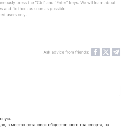
neously press the "Ctrl" and "Enter" keys. We will learn about
es and fix them as soon as possible.
red users only.
Ask advice from friends:
лепую.
х, в местах остановок общественного транспорта, на