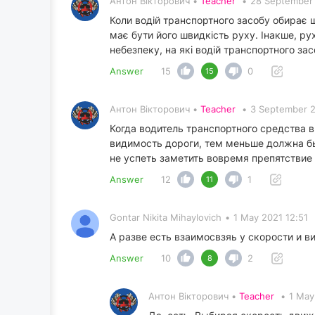
Антон Вікторович •
Teacher
•
28 September 
Коли водій транспортного засобу обирає 
має бути його швидкість руху. Інакше, ру
небезпеку, на які водій транспортного за
Answer
15
0
15
Антон Вікторович •
Teacher
•
3 September 2
Когда водитель транспортного средства 
видимость дороги, тем меньше должна бы
не успеть заметить вовремя препятствие 
Answer
12
1
11
Gontar Nikita Mihaylovich
•
1 May 2021 12:51
А разве есть взаимосвзяь у скорости и в
Answer
10
2
8
Антон Вікторович •
Teacher
•
1 May