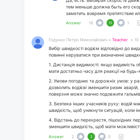
Да, есть. Выбирая скорость движ
тем меньше должна быть его скор
заметить вовремя препятствие ил
Answer
16
1
15
Годунко Петро Миколайович •
Teacher
•
10
Вибір швидкості водієм відповідно до ви
повинні керуватися при визначенні швидкос
1. Дистанція видимості: якщо видимість о
мати достатньо часу для реакції на будь
2. Умови погодних та дорожніх умов: у раз
дозволить водієві зменшити ризик аварій
поверхня може значно подовжити гальмів
3. Безпека інших учасників руху: водій 
швидкість, щоб уникнути ситуацій, коли і
4. Відстань до перехрестя, пішохідних пе
зменшити швидкість, щоб мати можливість
Answer
2
0
2