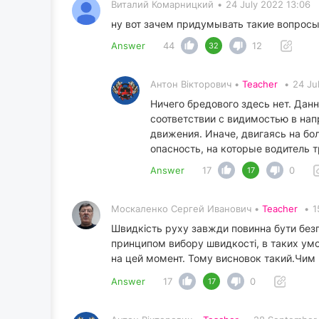
Виталий Комарницкий
•
24 July 2022 13:06
ну вот зачем придумывать такие вопросы 
Answer
44
12
32
Антон Вікторович •
Teacher
•
24 Ju
Ничего бредового здесь нет. Дан
соответствии с видимостью в нап
движения. Иначе, двигаясь на бо
опасность, на которые водитель 
Answer
17
0
17
Москаленко Сергей Иванович •
Teacher
•
1
Швидкість руху завжди повинна бути безп
принципом вибору швидкості, в таких умо
на цей момент. Тому висновок такий.Чим
Answer
17
0
17