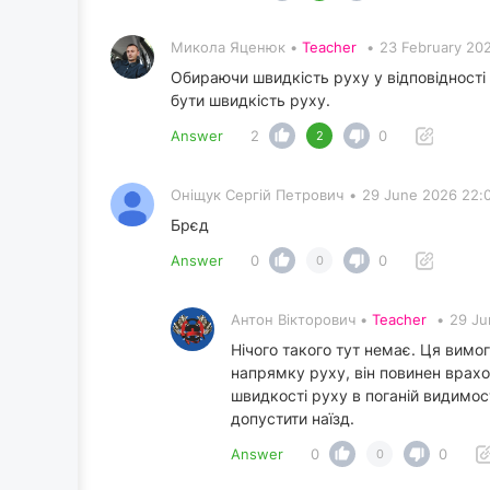
Микола Яценюк •
Teacher
•
23 February 20
Обираючи швидкість руху у відповідності
бути швидкість руху.
Answer
2
0
2
Оніщук Сергій Петрович
•
29 June 2026 22:
Брєд
Answer
0
0
0
Антон Вікторович •
Teacher
•
29 Ju
Нічого такого тут немає. Ця вимо
напрямку руху, він повинен врахо
швидкості руху в поганій видимос
допустити наїзд.
Answer
0
0
0