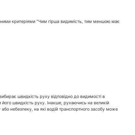
упними критеріями "Чим гірша видимість, тим меншою має
 вибирає швидкість руху відповідно до видимості в
 його швидкість руху. Інакше, рухаючись на великій
у або небезпеку, на які водій транспортного засобу може