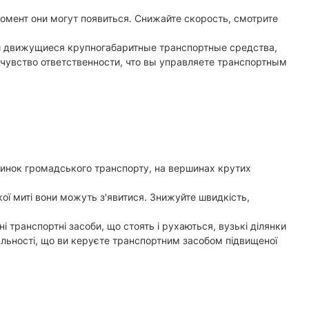
омент они могут появиться. Снижайте скорость, смотрите
 и движущиеся крупногабаритные транспортные средства,
 чувство ответственности, что вы управляете транспортным
пинок громадського транспорту, на вершинах крутих
ої миті вони можуть з'явитися. Знижуйте швидкість,
 транспортні засоби, що стоять і рухаються, вузькі ділянки
альності, що ви керуєте транспортним засобом підвищеної