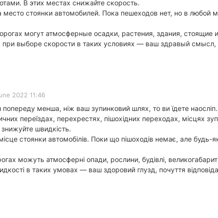
тами. В этих местах снижайте скорость.
 место стоянки автомобилей. Пока пешеходов нет, но в любой м
орогах могут атмосферные осадки, растения, здания, стоящие
к при выборе скорости в таких условиях — ваш здравый смысл,
une 2022 11:46
 попереду менша, ніж ваш зупинковий шлях, то ви їдете наосліп.
чних переїздах, перехрестях, пішохідних переходах, місцях зу
 знижуйте швидкість.
сце стоянки автомобілів. Поки що пішоходів немає, але будь-як
ах можуть атмосферні опади, рослини, будівлі, великогабаритні
идкості в таких умовах — ваш здоровий глузд, почуття відповід