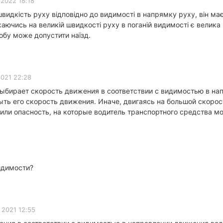
2022 18:18
швидкість руху відповідно до видимості в напрямку руху, він м
хаючись на великій швидкості руху в поганій видимості є велика 
собу може допустити наїзд.
021 22:28
выбирает скорость движения в соответствии с видимостью в на
ть его скорость движения. Иначе, двигаясь на большой скорос
или опасность, на которые водитель транспортного средства м
идимости?
 2021 12:55