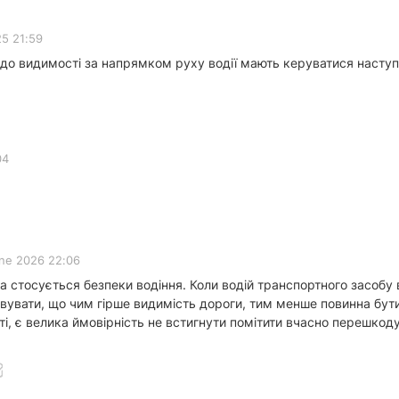
25 21:59
 до видимості за напрямком руху водії мають керуватися наст
04
ne 2026 22:06
га стосується безпеки водіння. Коли водій транспортного засобу
вувати, що чим гірше видимість дороги, тим менше повинна бути
ті, є велика ймовірність не встигнути помітити вчасно перешкод