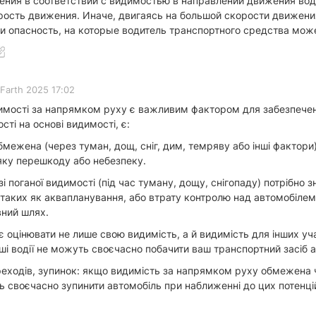
ения в соответствии с видимостью в направлении движения вод
ость движения. Иначе, двигаясь на большой скорости движения
и опасность, на которые водитель транспортного средства може
 Farth 2025 17:02
димості за напрямком руху є важливим фактором для забезпечен
ті на основі видимості, є:
бмежена (через туман, дощ, сніг, дим, темряву або інші фактори
-яку перешкоду або небезпеку.
і поганої видимості (під час туману, дощу, снігопаду) потрібно
, таких як аквапланування, або втрату контролю над автомобіле
ний шлях.
має оцінювати не лише свою видимість, а й видимість для інших 
нші водії не можуть своєчасно побачити ваш транспортний засіб 
реходів, зупинок: якщо видимість за напрямком руху обмежена ч
 своєчасно зупинити автомобіль при наближенні до цих потенці