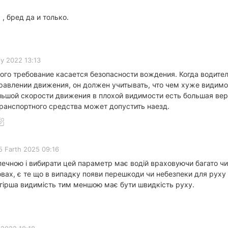
, бред да и только.
ly 2022 13:13
ного требование касается безопасности вождения. Когда водит
равлении движения, он должен учитывать, что чем хуже видимо
льшой скорости движения в плохой видимости есть большая вер
транспортного средства может допустить наезд.
5 Farth 2025 09:16
ечною і вибирати цей параметр має водій враховуючи багато чи
вах, є те що в випадку появи перешкоди чи небезпеки для руху 
 гірша видимість тим меншою має бути швидкість руху.