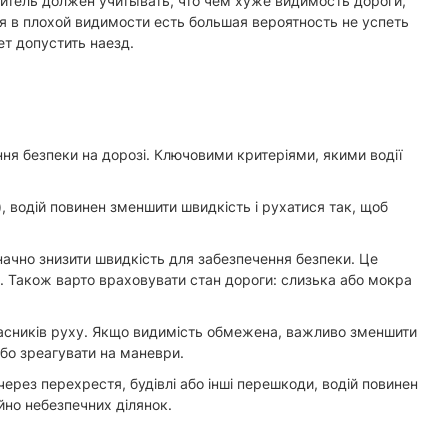
итель должен учитывать, что чем хуже видимость дороги,
 в плохой видимости есть большая вероятность не успеть
т допустить наезд.
ня безпеки на дорозі. Ключовими критеріями, якими водії
), водій повинен зменшити швидкість і рухатися так, щоб
 значно знизити швидкість для забезпечення безпеки. Це
м. Також варто враховувати стан дороги: слизька або мокра
учасників руху. Якщо видимість обмежена, важливо зменшити
або зреагувати на маневри.
ерез перехрестя, будівлі або інші перешкоди, водій повинен
йно небезпечних ділянок.