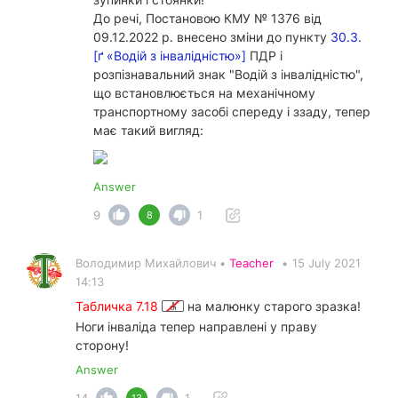
До речі, Постановою КМУ № 1376 від
09.12.2022 р. внесено зміни до пункту
30.3.
[ґ «Водій з інвалідністю»]
ПДР і
розпізнавальний знак "Водій з інвалідністю",
що встановлюється на механічному
транспортному засобі спереду і ззаду, тепер
має такий вигляд:
Answer
9
1
8
Володимир Михайлович •
Teacher
•
15 July 2021
14:13
Табличка 7.18
на малюнку старого зразка!
Ноги інваліда тепер направлені у праву
сторону!
Answer