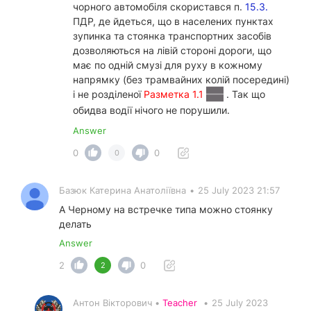
чорного автомобіля скористався п.
15.3.
ПДР, де йдеться, що в населених пунктах
зупинка та стоянка транспортних засобів
дозволяються на лівій стороні дороги, що
має по одній смузі для руху в кожному
напрямку (без трамвайних колій посередині)
і не розділеної
Разметка 1.1
. Так що
обидва водії нічого не порушили.
Answer
0
0
0
Базюк Катерина Анатоліївна
•
25 July 2023 21:57
А Черному на встречке типа можно стоянку
делать
Answer
2
0
2
Антон Вікторович •
Teacher
•
25 July 2023