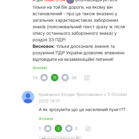
тільки на той бік дороги, на якому він
встановлений - про це також вказано у
загальних характеристиках заборонних
знаків (пояснювальний текст зразу ж після
опису останнього заборонного знака) у
розділі 33 ПДР!
Висновок
: тільки досконале знання та
розуміння ПДР України дозволяє впевнено
відповідати на екзаменаційні питання!
Answer
54
39
15
Кравченко Богдан Ярославович
•
5 October
2025 19:07
А як зрозуміти що це населений пункт??
Answer
5
0
5