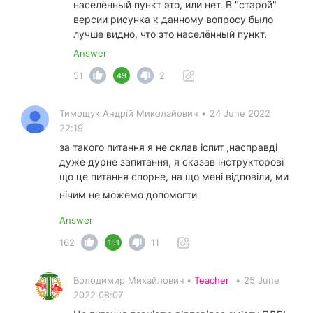
населённый пункт это, или нет. В "старой"
версии рисунка к данному вопросу было
лучше видно, что это населённый пункт.
Answer
51
2
49
Тимощук Андрій Миколайович
•
24 June 2022
22:19
за такого питання я не склав іспит ,насправді
дуже дурне запитання, я сказав інструкторові
що це питання спорне, на що мені відповіли, ми
нічим не можемо допомогти
Answer
162
11
151
Володимир Михайлович •
Teacher
•
25 June
2022 08:07