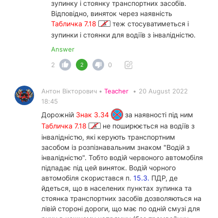
зупинку і стоянку транспортних засобів.
Відповідно, виняток через наявність
Табличка 7.18
теж стосуватиметься і
зупинки і стоянки для водіїв з інвалідністю.
Answer
2
0
2
Антон Вікторович •
Teacher
•
20 August 2022
18:45
Дорожній
Знак 3.34
за наявності під ним
Табличка 7.18
не поширюється на водіїв з
інвалідністю, які керують транспортним
засобом із розпізнавальним знаком "Водій з
інвалідністю". Тобто водій червоного автомобіля
підпадає під цей виняток. Водій чорного
автомобіля скористався п.
15.3.
ПДР, де
йдеться, що в населених пунктах зупинка та
стоянка транспортних засобів дозволяються на
лівій стороні дороги, що має по одній смузі для