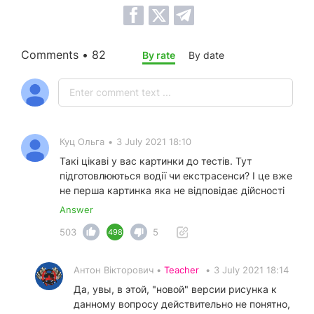
Comments • 82
By rate
By date
Куц Ольга
•
3 July 2021 18:10
Такі цікаві у вас картинки до тестів. Тут
підготовлюються водії чи екстрасенси? І це вже
не перша картинка яка не відповідає дійсності
Answer
503
5
498
Антон Вікторович •
Teacher
•
3 July 2021 18:14
Да, увы, в этой, "новой" версии рисунка к
данному вопросу действительно не понятно,