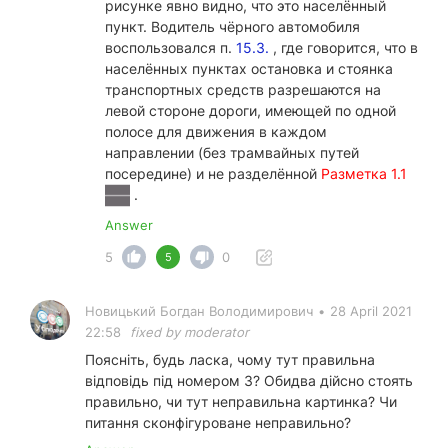
рисунке явно видно, что это населённый
пункт. Водитель чёрного автомобиля
воспользовался п.
15.3.
, где говорится, что в
населённых пунктах остановка и стоянка
транспортных средств разрешаются на
левой стороне дороги, имеющей по одной
полосе для движения в каждом
направлении (без трамвайных путей
посередине) и не разделённой
Разметка 1.1
.
Answer
5
0
5
Новицький Богдан Володимирович
•
28 April 2021
22:58
fixed by moderator
Поясніть, будь ласка, чому тут правильна
відповідь під номером 3? Обидва дійсно стоять
правильно, чи тут неправильна картинка? Чи
питання сконфігуроване неправильно?