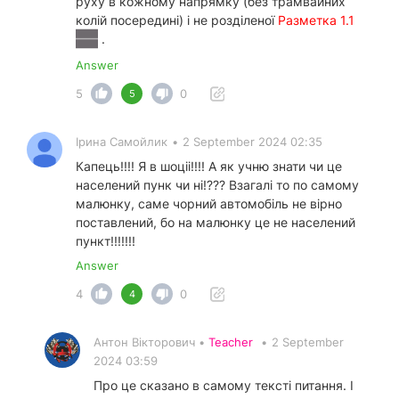
руху в кожному напрямку (без трамвайних
колій посередині) і не розділеної
Разметка 1.1
.
Answer
5
0
5
Ірина Самойлик
•
2 September 2024 02:35
Капець!!!! Я в шоціі!!!! А як учню знати чи це
населений пунк чи ні!??? Взагалі то по самому
малюнку, саме чорний автомобіль не вірно
поставлений, бо на малюнку це не населений
пункт!!!!!!!
Answer
4
0
4
Антон Вікторович •
Teacher
•
2 September
2024 03:59
Про це сказано в самому тексті питання. І