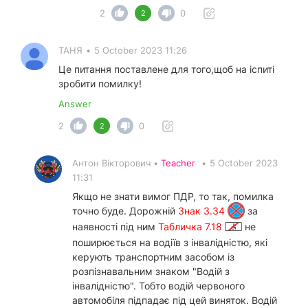
2
0
2
ТАНЯ
•
5 October 2023 11:26
Це питання поставлене для того,щоб на іспиті
зробити помилку!
Answer
2
0
2
Антон Вікторович •
Teacher
•
5 October 2023
11:31
Якщо не знати вимог ПДР, то так, помилка
точно буде. Дорожній
Знак 3.34
за
наявності під ним
Табличка 7.18
не
поширюється на водіїв з інвалідністю, які
керують транспортним засобом із
розпізнавальним знаком "Водій з
інвалідністю". Тобто водій червоного
автомобіля підпадає під цей виняток. Водій