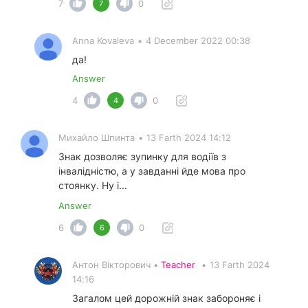
7
0
7
Anna Kovaleva
•
4 December 2022 00:38
да!
Answer
4
0
4
Михайло Шпинта
•
13 Farth 2024 14:12
Знак дозволяє зупинку для водіїв з
інвалідністю, а у завданні йде мова про
стоянку. Ну і...
Answer
6
0
6
Антон Вікторович •
Teacher
•
13 Farth 2024
14:16
Загалом цей дорожній знак забороняє і