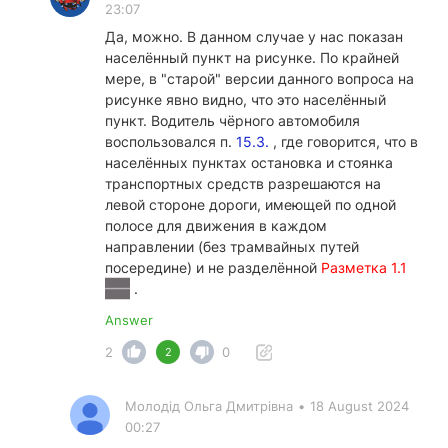
23:07
Да, можно. В данном случае у нас показан
населённый пункт на рисунке. По крайней
мере, в "старой" версии данного вопроса на
рисунке явно видно, что это населённый
пункт. Водитель чёрного автомобиля
воспользовался п.
15.3.
, где говорится, что в
населённых пунктах остановка и стоянка
транспортных средств разрешаются на
левой стороне дороги, имеющей по одной
полосе для движения в каждом
направлении (без трамвайных путей
посередине) и не разделённой
Разметка 1.1
.
Answer
2
0
2
Молодід Ольга Дмитрівна
•
18 August 2024
00:27