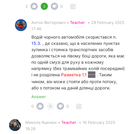
2
0
2
Антон Вікторович •
Teacher
•
28 February 2025
17:46
Водій чорного автомобіля скористався п.
15.3.
, де сказано, що в населених пунктах
зупинка і стоянка транспортних засобів
дозволяється на лівому боці дороги, яка має
по одній смузі для руху в кожному
напрямку (без трамвайних колій посередині)
і не розділена
Разметка 1.1
. Таким
чином, він може стояти або проти потоку,
або з потоком на даній ділянці дороги.
Answer
0
0
0
Микола Яценюк •
Teacher
•
16 February 2025
19:26