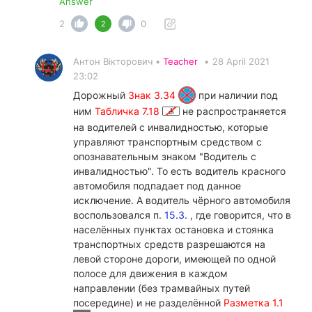
Answer
2
0
2
Антон Вікторович •
Teacher
•
28 April 2021
23:02
Дорожный
Знак 3.34
при наличии под
ним
Табличка 7.18
не распространяется
на водителей с инвалидностью, которые
управляют транспортным средством с
опознавательным знаком "Водитель с
инвалидностью". То есть водитель красного
автомобиля подпадает под данное
исключение. А водитель чёрного автомобиля
воспользовался п.
15.3.
, где говорится, что в
населённых пунктах остановка и стоянка
транспортных средств разрешаются на
левой стороне дороги, имеющей по одной
полосе для движения в каждом
направлении (без трамвайных путей
посередине) и не разделённой
Разметка 1.1