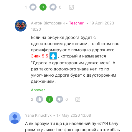
1
0
1
Антон Вікторович •
Teacher
•
19 April 2023
18:20
Если на рисунке дорога будет c
односторонним движением, то об этом нас
проинформируют с помощью дорожного
Знак 5.5
, который и называется
"Дорога с односторонним движением". А
раз такого дорожного знака нет, то по
умолчанию дорога будет с двусторонним
движением.
Answer
2
0
2
Yana Kiriuchyk
•
17 May 2026 13:08
А як зрозуміти що це населений пункт?Я бачу
розмітку лише і не факт що чорний автомобіль