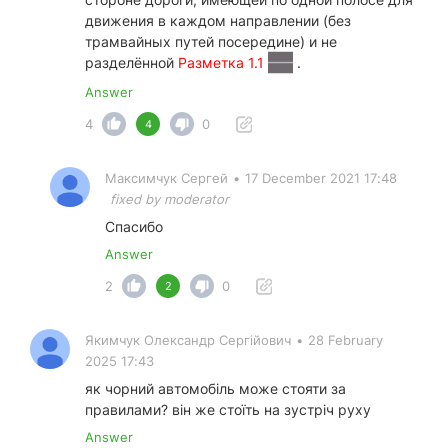
движения в каждом направлении (без
трамвайных путей посередине) и не
разделённой
Разметка 1.1
.
Answer
4
0
4
Максимчук Сергей
•
17 December 2021 17:48
fixed by moderator
Спасибо
Answer
2
0
2
Якимчук Олександр Сергійович
•
28 February
2025 17:43
як чорний автомобіль може стояти за
правилами? він же стоїть на зустріч руху
Answer