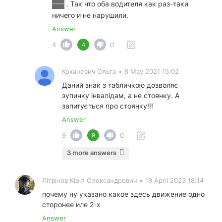
. Так что оба водителя как раз-таки
ничего и не нарушили.
Answer
4
0
4
Коханевич Ольга
•
8 May 2021 15:02
Даний знак з табличкою дозволяє
зупинку інвалідам, а не стоянку. А
запитується про стоянку!!!
Answer
9
0
9
3 more answers
Літвінов Кіріл Олександрович
•
19 April 2023 18:14
почему ну указано какое здесь движение одно
сторонее иле 2-х
Answer