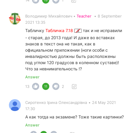
14
1
13
Володимир Михайлович •
Teacher
•
8 September
2021 13:35
Табличку
Табличка 7.18
так и не исправили
- старая, до 2013 года! И даже во вставках
знаков в текст она не такая, как в
официальном приложении (ноги особи с
инвалидностью должны быть расположены
под углом 120 градусов в коленном суставе)!
Что за невнимательность !?
Answer
13
2
11
Сиротенко Ірина Олександрівна
•
24 May 2021
17:30
А как тогда на экзамене? Тоже такие картинки?
Answer