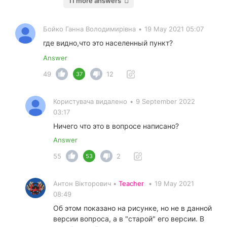
11 more answers
Бойко Ганна Володимирівна
•
19 May 2021 05:07
где видно,что это населенный пункт?
Answer
49
12
37
Користувача видалено
•
9 September 2022
03:17
Ничего что это в вопросе написано?
Answer
55
2
53
Антон Вікторович •
Teacher
•
19 May 2021
08:49
Об этом показано на рисунке, но не в данной
версии вопроса, а в "старой" его версии. В