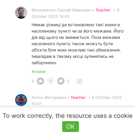
Москаленко Сергей Иванович •
Teacher
•
8
October 2025 16:43
Немає різниці де встановлено такі знаки в
населеному пункті чи за його межами. Його
дія від цього не змінюється. Поза межами
населеного пункту також можуть бути
об'єкти біля яких можливі такі обмеження.
Інвалідам в такому місці зупинятись не
заборонено.
Answer
0
0
0
Антон Вікторович •
Teacher
•
8 October 2025
10:07
Про те, що це населений пункт, сказано в
To work correctly, the resource uses a cookie
самому тексті питання.
OK
Answer