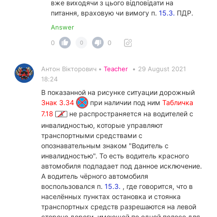
вже виходячи з цього відповідати на
питання, враховую чи вимогу п.
15.3.
ПДР.
Answer
0
0
0
Антон Вікторович •
Teacher
•
29 August 2021
18:24
В показанной на рисунке ситуации дорожный
Знак 3.34
при наличии под ним
Табличка
7.18
не распространяется на водителей с
инвалидностью, которые управляют
транспортными средствами с
опознавательным знаком "Водитель с
инвалидностью". То есть водитель красного
автомобиля подпадает под данное исключение.
А водитель чёрного автомобиля
воспользовался п.
15.3.
, где говорится, что в
населённых пунктах остановка и стоянка
транспортных средств разрешаются на левой
стороне дороги, имеющей по одной полосе для