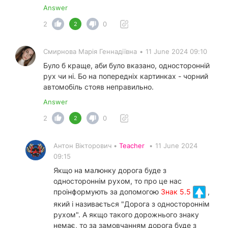
Answer
2
0
2
Смирнова Марія Геннадіївна
•
11 June 2024 09:10
Було б краще, аби було вказано, односторонній
рух чи ні. Бо на попередніх картинках - чорний
автомобіль стояв неправильно.
Answer
2
0
2
Антон Вікторович •
Teacher
•
11 June 2024
09:15
Якщо на малюнку дорога буде з
одностороннім рухом, то про це нас
проінформують за допомогою
Знак 5.5
,
який і називається "Дорога з одностороннім
рухом". А якщо такого дорожнього знаку
немає, то за замовчанням дорога буде з