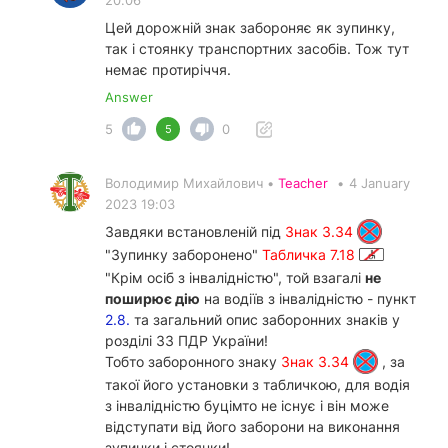
Цей дорожній знак забороняє як зупинку,
так і стоянку транспортних засобів. Тож тут
немає протиріччя.
Answer
5
0
5
Володимир Михайлович •
Teacher
•
4 January
2023 19:03
Завдяки встановленій під
Знак 3.34
"Зупинку заборонено"
Табличка 7.18
"Крім осіб з інвалідністю", той взагалі
не
поширює дію
на водіїв з інвалідністю - пункт
2.8.
та загальний опис заборонних знаків у
розділі 33 ПДР України!
Тобто заборонного знаку
Знак 3.34
, за
такої його установки з табличкою, для водія
з інвалідністю буцімто не існує і він може
відступати від його заборони на виконання
зупинки і стоянки!