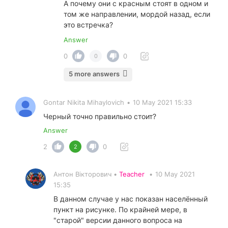
А почему они с красным стоят в одном и
том же направлении, мордой назад, если
это встречка?
Answer
0
0
0
5 more answers
Gontar Nikita Mihaylovich
•
10 May 2021 15:33
Черный точно правильно стоит?
Answer
2
0
2
Антон Вікторович •
Teacher
•
10 May 2021
15:35
В данном случае у нас показан населённый
пункт на рисунке. По крайней мере, в
"старой" версии данного вопроса на