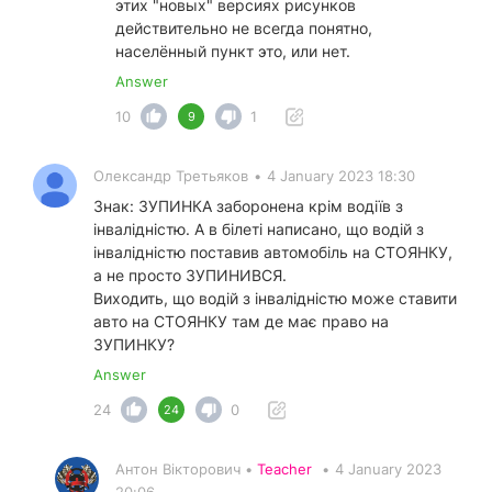
этих "новых" версиях рисунков
действительно не всегда понятно,
населённый пункт это, или нет.
Answer
10
1
9
Олександр Третьяков
•
4 January 2023 18:30
Знак: ЗУПИНКА заборонена крім водіїв з
інвалідністю. А в білеті написано, що водій з
інвалідністю поставив автомобіль на СТОЯНКУ,
а не просто ЗУПИНИВСЯ.
Виходить, що водій з інвалідністю може ставити
авто на СТОЯНКУ там де має право на
ЗУПИНКУ?
Answer
24
0
24
Антон Вікторович •
Teacher
•
4 January 2023
20:06