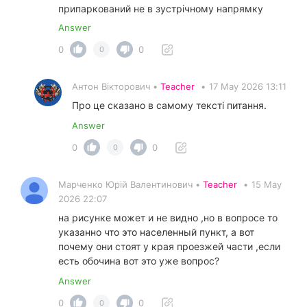
припаркований не в зустрічному напрямку
Answer
0
0
0
Антон Вікторович •
Teacher
•
17 May 2026 13:11
Про це сказано в самому тексті питання.
Answer
0
0
0
Марченко Юрій Валентинович •
Teacher
•
15 May
2026 22:07
на рисунке может и не видно ,но в вопросе то
указанно что это населенный пункт, а вот
почему они стоят у края проезжей части ,если
есть обочина вот это уже вопрос?
Answer
0
0
0