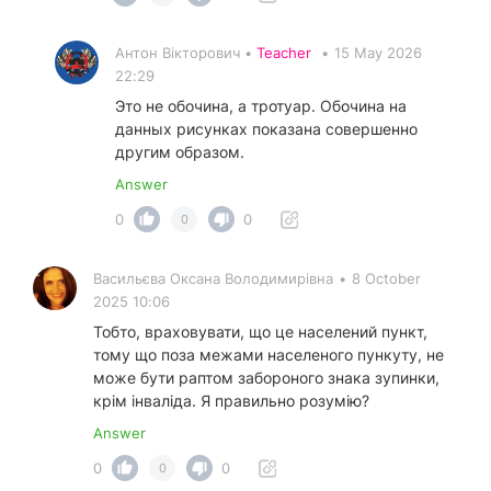
Антон Вікторович •
Teacher
•
15 May 2026
22:29
Это не обочина, а тротуар. Обочина на
данных рисунках показана совершенно
другим образом.
Answer
0
0
0
Васильєва Оксана Володимирівна
•
8 October
2025 10:06
Тобто, враховувати, що це населений пункт,
тому що поза межами населеного пункуту, не
може бути раптом забороного знака зупинки,
крім інваліда. Я правильно розумію?
Answer
0
0
0