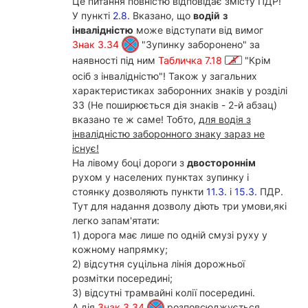
Це питання повністю відповідає змісту ПДР!
У пункті
2.8.
Вказано, що
водій
з
інвалідністю
може відступати від вимог
Знак 3.34
"Зупинку заборонено" за
наявності під ним
Табличка 7.18
"Крім
осіб з інвалідністю"! Також у загальних
характеристиках заборонних знаків у розділі
33 (Не поширюється дія знаків - 2-й абзац)
вказано те ж саме! Тобто,
для водія з
інвалідністю заборонного знаку зараз не
існує!
На лівому боці дороги з
двостороннім
рухом у населених пунктах зупинку і
стоянку дозволяють пункти
11.3.
і
15.3.
ПДР.
Тут для надання дозволу діють три умови,які
легко запам'ятати:
1) дорога має лише по одній смузі руху у
кожному напрямку;
2) відсутня суцільна лінія дорожньої
розмітки посередині;
3) відсутні трамвайні колії посередині.
А дія
Знак 3.34
розповсюджується