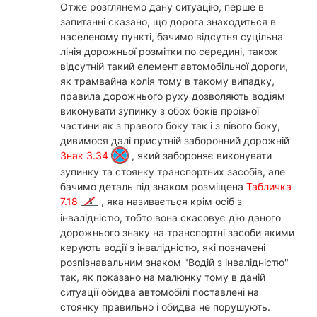
Отже розглянемо дану ситуацію, перше в
запитанні сказано, що дорога знаходиться в
населеному пункті, бачимо відсутня суцільна
лінія дорожньої розмітки по середині, також
відсутній такий елемент автомобільної дороги,
як трамвайна колія тому в такому випадку,
правила дорожнього руху дозволяють водіям
виконувати зупинку з обох боків проїзної
частини як з правого боку так і з лівого боку,
дивимося далі присутній заборонний дорожній
Знак 3.34
, який забороняє виконувати
зупинку та стоянку транспортних засобів, але
бачимо деталь під знаком розміщена
Табличка
7.18
, яка називається крім осіб з
інвалідністю, тобто вона скасовує дію даного
дорожнього знаку на транспортні засоби якими
керують водії з інвалідністю, які позначені
розпізнавальним знаком "Водій з інвалідністю"
так, як показано на малюнку тому в даній
ситуації обидва автомобілі поставлені на
стоянку правильно і обидва не порушують.