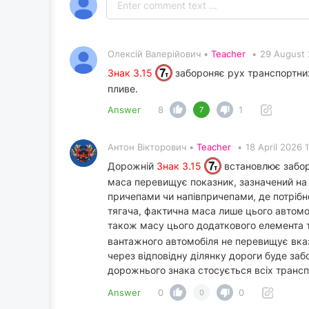
Олексій Валерійович •
Teacher
•
29 August 
Знак 3.15
забороняє рух транспортних 
пливе.
Answer
8
1
7
Антон Вікторович •
Teacher
•
18 April 2026 
Дорожній
Знак 3.15
встановлює заборо
маса перевищує показник, зазначений на 
причепами чи напівпричепами, де потрібн
тягача, фактична маса лише цього автомоб
також масу цього додаткового елемента 
вантажного автомобіля не перевищує вказ
через відповідну ділянку дороги буде заб
дорожнього знака стосується всіх транспо
Answer
0
0
0