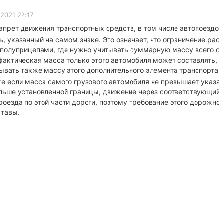
2021 22:17
апрет движения транспортных средств, в том числе автопоездо
 указанный на самом знаке. Это означает, что ограничение рас
полуприцепами, где нужно учитывать суммарную массу всего со
фактическая масса только этого автомобиля может составлять, 
ывать также массу этого дополнительного элемента транспорта
же если масса самого грузового автомобиля не превышает указ
ольше установленной границы, движение через соответствующий 
роезда по этой части дороги, поэтому требование этого дорожн
ставы.