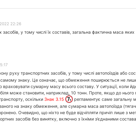
2022 22:26
засобів, у тому числі їх составів, загальна фактична маса яких
15:17
ну руху транспортних засобів, у тому числі автопоїздів або сос
самому знаку. Це означає, що обмеження поширюється не лише на
о враховувати сумарну масу всього составу. У ситуації, коли й
іля може становити, наприклад, 10 тонн. Проте, якщо до нього 
транспорту, оскільки
Знак 3.15
регламентує саме загальну м
аного на знаку обмеження, але сумарна маса автопоїзда (тягач
оронено. Очевидно, що ніхто не буде відчіпляти причіп лише з м
ртних засобів без винятку, включно з їхніми з’єднаними состав