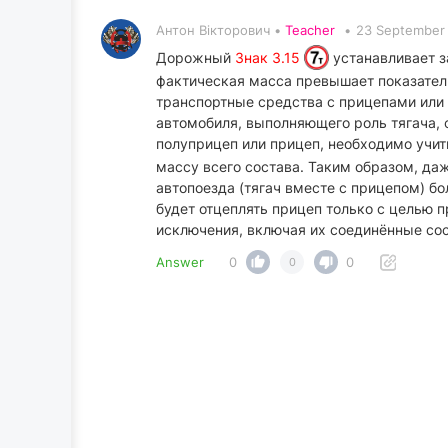
Антон Вікторович •
Teacher
•
23 September 
Дорожный
Знак 3.15
устанавливает з
фактическая масса превышает показатель,
транспортные средства с прицепами или 
автомобиля, выполняющего роль тягача, 
полуприцеп или прицеп, необходимо учит
массу всего состава. Таким образом, да
автопоезда (тягач вместе с прицепом) б
будет отцеплять прицеп только с целью п
исключения, включая их соединённые со
Answer
0
0
0