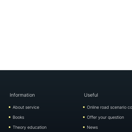
Information
Useful
About service
Online road scenario co
Books
Offer your question
Theory education
News