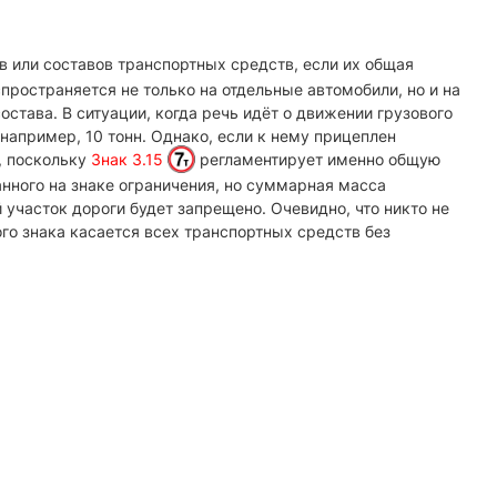
в или составов транспортных средств, если их общая
пространяется не только на отдельные автомобили, но и на
става. В ситуации, когда речь идёт о движении грузового
например, 10 тонн. Однако, если к нему прицеплен
, поскольку
Знак 3.15
регламентирует именно общую
анного на знаке ограничения, но суммарная масса
участок дороги будет запрещено. Очевидно, что никто не
ого знака касается всех транспортных средств без