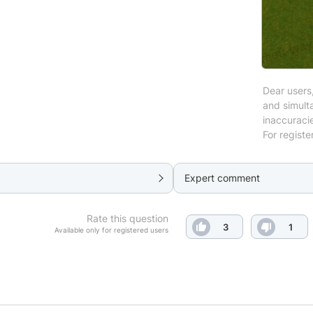
Dear users,
and simulta
inaccuraci
For registe
Expert comment
Rate this question
3
1
Available only for registered users