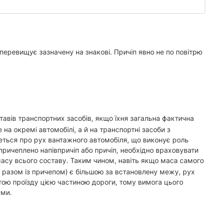
 перевищує зазначену на знакові. Причіп явно не по повітрю
тавів транспортних засобів, якщо їхня загальна фактична
 окремі автомобілі, а й на транспортні засоби з
деться про рух вантажного автомобіля, що виконує роль
причеплено напівпричіп або причіп, необхідно враховувати
асу всього составу. Таким чином, навіть якщо маса самого
 разом із причепом) є більшою за встановлену межу, рух
етою проїзду цією частиною дороги, тому вимога цього
ами.