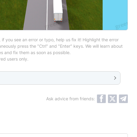
 if you see an error or typo, help us fix it! Highlight the error
neously press the "Ctrl" and "Enter" keys. We will learn about
es and fix them as soon as possible.
red users only.
Ask advice from friends: