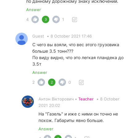
по данному дорожному знаку исключений.
Answer
4
1
3
Guest
•
8 October 2021 17:46
С чего вы взяли, что вес этого грузовика
больше 3.5 тонн???
По виду видно, что это легкая пландека до
3.5т
Answer
2
0
2
Антон Вікторович •
Teacher
•
8 October
2021 20:02
На "Газель" и иже с ними он точно не
похож. Габариты явно больше.
Answer