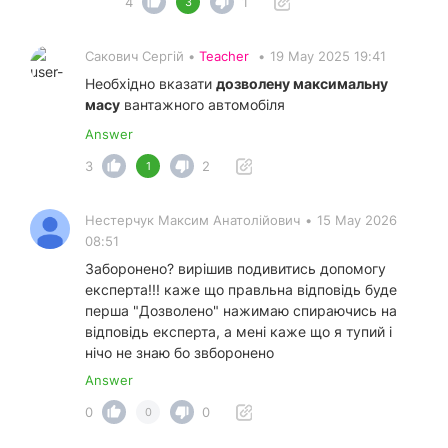
4
1
3
Сакович Сергій •
Teacher
•
19 May 2025 19:41
Необхідно вказати
дозволену максимальну
масу
вантажного автомобіля
Answer
3
2
1
Нестерчук Максим Анатолійович
•
15 May 2026
08:51
Заборонено? вирішив подивитись допомогу
експерта!!! каже що правльна відповідь буде
перша "Дозволено" нажимаю спираючись на
відповідь експерта, а мені каже що я тупий і
нічо не знаю бо звборонено
Answer
0
0
0