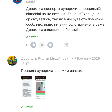
08:53
Допомога експерта суперечить правильній
відповіді на це питання. Та на неї краще не
орієнтуватись, так як в ній бувають помилки,
особливо, якщо питання було змінено, а сама
Допомога залишилась без змін.
Answer
0
0
0
Дорундяк Руслан Михайлович
•
7 February 2026
18:17
Правила суперечать самим знакам
Answer