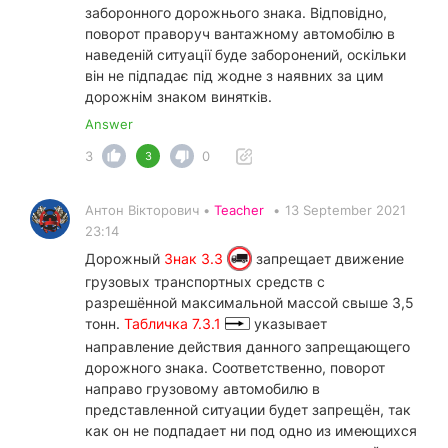
заборонного дорожнього знака. Відповідно,
поворот праворуч вантажному автомобілю в
наведеній ситуації буде заборонений, оскільки
він не підпадає під жодне з наявних за цим
дорожнім знаком винятків.
Answer
3
0
3
Антон Вікторович •
Teacher
•
13 September 2021
23:14
Дорожный
Знак 3.3
запрещает движение
грузовых транспортных средств с
разрешённой максимальной массой свыше 3,5
тонн.
Табличка 7.3.1
указывает
направление действия данного запрещающего
дорожного знака. Соответственно, поворот
направо грузовому автомобилю в
представленной ситуации будет запрещён, так
как он не подпадает ни под одно из имеющихся