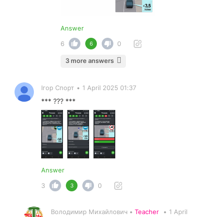
Answer
6
0
6
3 more answers
Ігор Спорт
•
1 April 2025 01:37
*** ??? ***
Answer
3
0
3
Володимир Михайлович •
Teacher
•
1 April