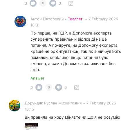
0
0
0
Антон Вікторович •
Teacher
•
7 February 2026
18:31
По-перше, не ПДР, а Допомога експерта
суперечить правильній відповіді на це
питання. А по-друге, на Допомогу експерта
краще не орієнтуватись, так як в ній бувають
помилки, особливо, якщо питання було
змінено, а сама Допомога залишилась без
змін.
Answer
0
0
0
Дорундяк Руслан Михайлович
•
7 February 2026
18:15
Ви правила на ходу міняєте чи що я не розумію