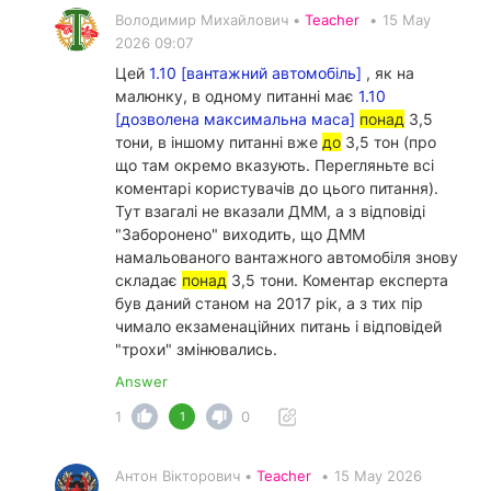
Володимир Михайлович •
Teacher
•
15 May
2026 09:07
Цей
1.10 [вантажний автомобіль]
, як на
малюнку, в одному питанні має
1.10
[дозволена максимальна маса]
понад
3,5
тони, в іншому питанні вже
до
3,5 тон (про
що там окремо вказують. Перегляньте всі
коментарі користувачів до цього питання).
Тут взагалі не вказали ДММ, а з відповіді
"Заборонено" виходить, що ДММ
намальованого вантажного автомобіля знову
складає
понад
3,5 тони. Коментар експерта
був даний станом на 2017 рік, а з тих пір
чимало екзаменаційних питань і відповідей
"трохи" змінювались.
Answer
1
0
1
Антон Вікторович •
Teacher
•
15 May 2026