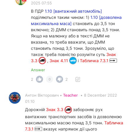
2025 07:55
В ПДР
1.10 [вантажний автомобіль]
поділяються таким чином: 1)
1.10 [дозволена
максимальна маса]
становить до 3,5 тон
включно; 2) ДММ становить понад 3,5 тони.
Якщо на малюнку або в тексті ДММ не
вказана, то треба вважати, що ДММ
становить понад 3,5 тони. Зрозуміло, що
також треба повністю розуміти суть
Знак
3.3
,
Знак 4.11
і
Табличка 7.3.1
Answer
2
2
0
Антон Вікторович •
Teacher
•
8 December 2022
01:10
Дорожній
Знак 3.3
забороняє рух
вантажних транспортних засобів із дозволеною
максимальною масою понад 3,5 тонн.
Табличка
7.3.1
вказує напрямок дії цього