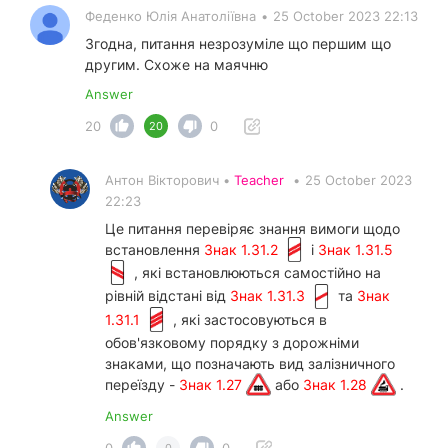
Феденко Юлія Анатоліївна
•
25 October 2023 22:13
Згодна, питання незрозуміле що першим що
другим. Схоже на маячню
Answer
20
0
20
Антон Вікторович •
Teacher
•
25 October 2023
22:23
Це питання перевіряє знання вимоги щодо
встановлення
Знак 1.31.2
і
Знак 1.31.5
, які встановлюються самостійно на
рівній відстані від
Знак 1.31.3
та
Знак
1.31.1
, які застосовуються в
обов'язковому порядку з дорожніми
знаками, що позначають вид залізничного
переїзду -
Знак 1.27
або
Знак 1.28
.
Answer
0
0
0