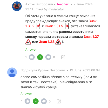
Антон Вікторович •
Teacher
•
2 June 2024
23:11
fixed by moderator
Об этом указано в самом конце описания
предупреждающих знаков, что знаки
Знак
1.31.2
и
Знак 1.31.5
устанавливаются
самостоятельно (
на равном расстоянии
между первым и вторым знаками
Знак 1.27
или
Знак 1.28
).
Answer
1
0
1
Подригуля Руслан Петрович
•
19 June 2023 00:04
слово самостійно збиває з пантелику.( сам як
захотів так і поставив). рівновіддалено між
знаками булоб краще.
Answer
4
0
4