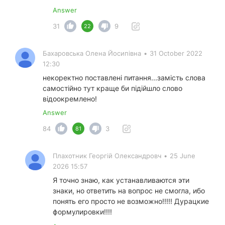
Answer
31
9
22
Бахаровська Олена Йосипівна
•
31 October 2022
12:30
некоректно поставлені питання...замість слова
самостійно тут краще би підійшло слово
відоокремлено!
Answer
84
3
81
Плахотник Георгій Олександровч
•
25 June
2026 15:57
Я точно знаю, как устанавливаются эти
знаки, но ответить на вопрос не смогла, ибо
понять его просто не возможно!!!!! Дурацкие
формулировки!!!!