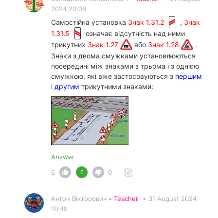
2024 20:08
Самостійна установка
Знак 1.31.2
,
Знак
1.31.5
означає відсутність над ними
трикутних
Знак 1.27
або
Знак 1.28
.
Знаки з двома смужками установлюються
посередині між знаками з трьома і з однією
смужкою, які вже застосовуються з
першим
і
другим
трикутними знаками:
Answer
6
0
6
Антон Вікторович •
Teacher
•
31 August 2024
19:49