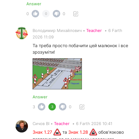
Answer
0
0
0
Володимир Михайлович •
Teacher
•
6 Farth
2026 11:09
Та треба просто побачити цей малюнок і все
зрозуміти!
Answer
3
0
3
Сичов ВІ •
Teacher
•
6 Farth 2026 10:41
Знак 1.27
та
Знак 1.28
обов'язково