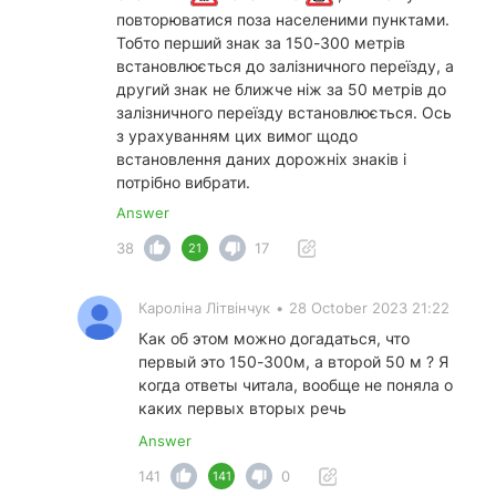
повторюватися поза населеними пунктами.
Тобто перший знак за 150-300 метрів
встановлюється до залізничного переїзду, а
другий знак не ближче ніж за 50 метрів до
залізничного переїзду встановлюється. Ось
з урахуванням цих вимог щодо
встановлення даних дорожніх знаків і
потрібно вибрати.
Answer
38
17
21
Кароліна Літвінчук
•
28 October 2023 21:22
Как об этом можно догадаться, что
первый это 150-300м, а второй 50 м ? Я
когда ответы читала, вообще не поняла о
каких первых вторых речь
Answer
141
0
141