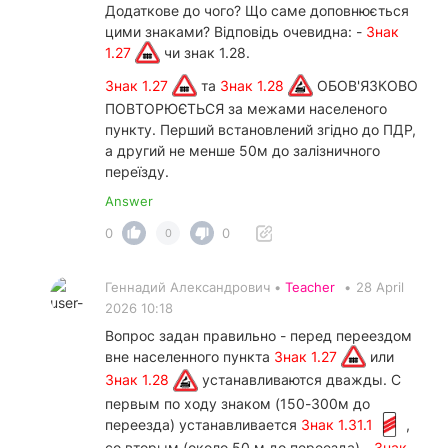
Додаткове до чого? Що саме доповнюється
цими знаками? Відповідь очевидна: -
Знак
1.27
чи знак 1.28.
Знак 1.27
та
Знак 1.28
ОБОВ'ЯЗКОВО
ПОВТОРЮЄТЬСЯ за межами населеного
пункту. Перший встановлений згідно до ПДР,
а другий не менше 50м до залізничного
переїзду.
Answer
0
0
0
Геннадий Александрович •
Teacher
•
28 April
2026 10:18
Вопрос задан правильно - перед переездом
вне населенного пункта
Знак 1.27
или
Знак 1.28
устанавливаются дважды. С
первым по ходу знаком (150-300м до
переезда) устанавливается
Знак 1.31.1
,
со вторым (около 50 м до переезда) -
Знак