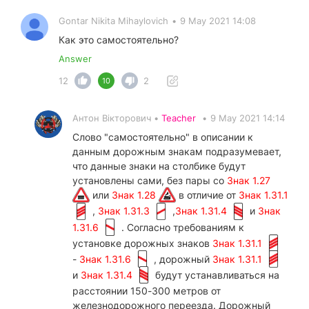
Gontar Nikita Mihaylovich
•
9 May 2021 14:08
Как это самостоятельно?
Answer
12
2
10
Антон Вікторович •
Teacher
•
9 May 2021 14:14
Слово "самостоятельно" в описании к
данным дорожным знакам подразумевает,
что данные знаки на столбике будут
установлены сами, без пары со
Знак 1.27
или
Знак 1.28
в отличие от
Знак 1.31.1
,
Знак 1.31.3
,
Знак 1.31.4
и
Знак
1.31.6
. Согласно требованиям к
установке дорожных знаков
Знак 1.31.1
-
Знак 1.31.6
, дорожный
Знак 1.31.1
и
Знак 1.31.4
будут устанавливаться на
расстоянии 150-300 метров от
железнодорожного переезда. Дорожный