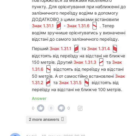
повторюються за межами населеного
пункту. Для орієнтування при наближенні до
залізничного переїзду водіям в допомогу
ДОДАТКОВО з цими знаками встановили
Знак 1.31.1
-
Знак 1.31.6
. Тепер
водіям зручнише орієнтуватись у визначенні
відстані до самого залізничного переїзду.
Перший
Знак 1.31.1
та
Знак 1.31.4
відстоять від переїзду на відстані не ближче
150 метрів. Другий
Знак 1.31.3
та
Знак
1.31.6
відстоять від переїзду на відстані
50 метрів. А от самостійно встановлені
Знак
1.31.2
та
Знак 1.31.5
відстоять від
переїзду на відстані не ближче 100 метрів.
Answer
0
0
0
2 more answers