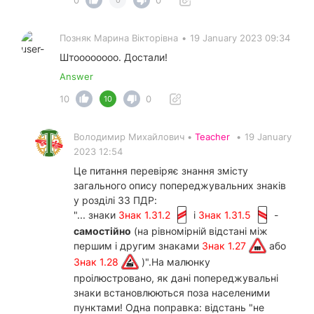
Позняк Марина Вікторівна
•
19 January 2023 09:34
Штоооооооо. Достали!
Answer
10
0
10
Володимир Михайлович •
Teacher
•
19 January
2023 12:54
Це питання перевіряє знання змісту
загального опису попереджувальних знаків
у розділі 33 ПДР:
"... знаки
Знак 1.31.2
і
Знак 1.31.5
-
самостійно
(на рівномірній відстані між
першим і другим знаками
Знак 1.27
або
Знак 1.28
)".На малюнку
проілюстровано, як дані попереджувальні
знаки встановлюються поза населеними
пунктами! Одна поправка: відстань "не