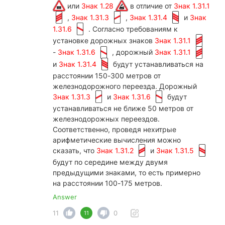
или
Знак 1.28
в отличие от
Знак 1.31.1
,
Знак 1.31.3
,
Знак 1.31.4
и
Знак
1.31.6
. Согласно требованиям к
установке дорожных знаков
Знак 1.31.1
-
Знак 1.31.6
, дорожный
Знак 1.31.1
и
Знак 1.31.4
будут устанавливаться на
расстоянии 150-300 метров от
железнодорожного переезда. Дорожный
Знак 1.31.3
и
Знак 1.31.6
будут
устанавливаться не ближе 50 метров от
железнодорожных переездов.
Соответственно, проведя нехитрые
арифметические вычисления можно
сказать, что
Знак 1.31.2
и
Знак 1.31.5
будут по середине между двумя
предыдущими знаками, то есть примерно
на расстоянии 100-175 метров.
Answer
11
0
11