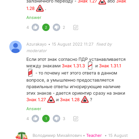
залізничного переїзду -
Знак 1.27
або
Знак
1.28
.
Answer
4
2
2
Azurakayo
•
15 August 2022 11:27
fixed by
moderator
Если этот знак согласно ПДР устанавливается
между знаками
Знак 1.31.3
и
Знак 1.31.1
- то почему нет этого ответа в данном
вопросе, а умышленно предоставляется
правильные ответы игнорирующие наличие
этих знаков - дается ориентир сразу на знаки
Знак 1.27
и
Знак 1.28
?
Answer
4
3
1
Володимир Михайлович •
Teacher
•
15 August