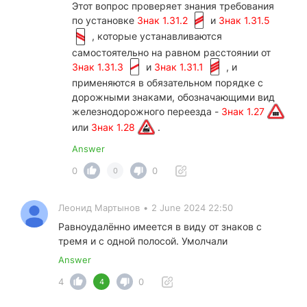
Этот вопрос проверяет знания требования
по установке
Знак 1.31.2
и
Знак 1.31.5
, которые устанавливаются
самостоятельно на равном расстоянии от
Знак 1.31.3
и
Знак 1.31.1
, и
применяются в обязательном порядке с
дорожными знаками, обозначающими вид
железнодорожного переезда -
Знак 1.27
или
Знак 1.28
.
Answer
0
0
0
Леонид Мартынов
•
2 June 2024 22:50
Равноудалённо имеется в виду от знаков с
тремя и с одной полосой. Умолчали
Answer
4
0
4