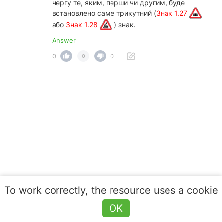
чергу те, яким, перши чи другим, буде
встановлено саме трикутний (
Знак 1.27
або
Знак 1.28
) знак.
Answer
0
0
0
To work correctly, the resource uses a cookie
OK