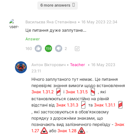
6 more answers
Васильєва Яна Степанівна
•
16 May 2023 22:34
Це питання дуже заплутане…
Answer
160
2
158
Антон Вікторович •
Teacher
•
16 May 2023
23:11
Нічого заплутаного тут немає. Це питання
перевіряє знання вимоги щодо встановлення
Знак 1.31.2
і
Знак 1.31.5
, які
встановлюються самостійно на рівній
відстані від
Знак 1.31.3
та
Знак 1.31.1
, які застосовуються в обов'язковому
порядку з дорожніми знаками, що
позначають вид залізничного переїзду -
Знак
1.27
або
Знак 1.28
.