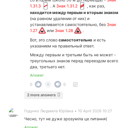
1.31.3
. А
Знак 1.31.2
, как раз,
находится между первым и вторым знаком
(на равном удалении от них) и
устанавливается самостоятельно, без
Знак
1.27
или
Знак 1.28
.
Вот, это слово
самостоятельно
и есть
указанием на правильный ответ.
Между первым и третьим быть не может -
треугольных знаков перед переездом всего
два, третьего нет.
Answer
0
0
0
2 more answers
Годунко Людмила Юріївна
•
10 April 2026 10:27
Чесно, тут не дуже зрозуміла це питання(
Answer