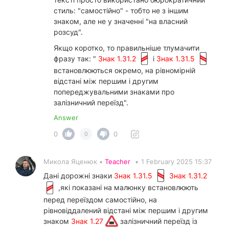
стиль: "самостійно" - тобто не з іншим
знаком, але не у значенні "на власний
розсуд".
Якщо коротко, то правильніше тлумачити
фразу так: "
Знак 1.31.2
і
Знак 1.31.5
встановлюються окремо, на рівномірній
відстані між першим і другим
попереджувальними знаками про
залізничний переїзд".
Answer
0
0
0
Микола Яценюк •
Teacher
•
1 February 2025 15:37
Дані дорожні знаки
Знак 1.31.5
Знак 1.31.2
,які показані на малюнку встановлюють
перед переїздом самостійно, на
рівновіддалений відстані між першим і другим
знаком
Знак 1.27
залізничний переїзд із