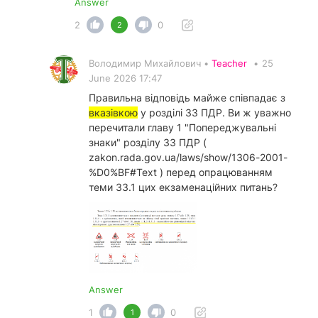
Answer
2
0
2
Володимир Михайлович •
Teacher
•
25
June 2026 17:47
Правильна відповідь майже співпадає з
вказівкою
у
розділі 33 ПДР
. Ви ж уважно
перечитали главу 1 "Попереджувальні
знаки" розділу 33 ПДР (
zakon.rada.gov.ua/laws/show/1306-2001-
%D0%BF#Text ) перед опрацюванням
теми 33.1 цих екзаменаційних питань?
Answer
1
0
1