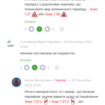
порядку з дорожніми знаками, що
позначають вид залізничного переїзду -
Знак
1.27
або
Знак 1.28
.
Answer
3
2
1
Соловйова Марія Павлівна
•
20 November 2023
14:40
питання поставлено не корректно
Answer
2
0
2
Антон Вікторович •
Teacher
•
20 November
2023 14:42
Нічого некоректного тут немає. Це питання
перевіряє знання вимоги щодо встановлення
Знак 1.31.2
і
Знак 1.31.5
, які