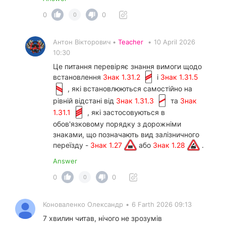
0
0
0
Антон Вікторович •
Teacher
•
10 April 2026
10:30
Це питання перевіряє знання вимоги щодо
встановлення
Знак 1.31.2
і
Знак 1.31.5
, які встановлюються самостійно на
рівній відстані від
Знак 1.31.3
та
Знак
1.31.1
, які застосовуються в
обов'язковому порядку з дорожніми
знаками, що позначають вид залізничного
переїзду -
Знак 1.27
або
Знак 1.28
.
Answer
0
0
0
Коноваленко Олександр
•
6 Farth 2026 09:13
7 хвилин читав, нічого не зрозумів