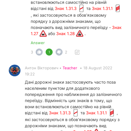
встановлюються самостійно на рівній
відстані від
Знак 1.31.3
та
Знак 1.31.1
, які застосовуються в обов'язковому
порядку з дорожніми знаками, що
позначають вид залізничного переїзду -
Знак
1.27
або
Знак 1.28
.
Answer
3
2
1
Антон Вікторович •
Teacher
•
18 August 2022
19:22
Дані дорожні знаки застосовують часто поза
населеним пунктом для додаткового
попередження про наближення до залізничного
переїзду. Відмінність цих знаків в тому, що
вони встановлюються самостійно на рівній
відстані від
Знак 1.31.3
та
Знак 1.31.1
,
які застосовуються в обов'язковому порядку з
дорожніми знаками, що позначають вид