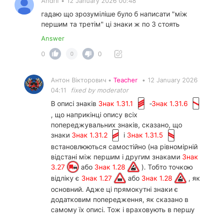
Andrii
•
12 January 2026 00:48
гадаю що зрозуміліше було б написати "між
першим та третім" ці знаки ж по 3 стоять
Answer
0
0
0
Антон Вікторович •
Teacher
•
12 January 2026
04:11
fixed by moderator
В описі знаків
Знак 1.31.1
-
Знак 1.31.6
, що наприкінці опису всіх
попереджувальних знаків, сказано, що
знаки
Знак 1.31.2
і
Знак 1.31.5
встановлюються самостійно (на рівномірній
відстані між першим і другим знаками
Знак
3.27
або
Знак 1.28
). Тобто точкою
відліку є
Знак 1.27
або
Знак 1.28
, як
основний. Адже ці прямокутні знаки є
додатковим попередження, як сказано в
самому їх описі. Тож і враховують в першу