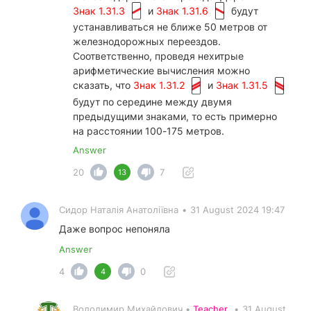
Знак 1.31.3
и
Знак 1.31.6
будут
устанавливаться не ближе 50 метров от
железнодорожных переездов.
Соответственно, проведя нехитрые
арифметические вычисления можно
сказать, что
Знак 1.31.2
и
Знак 1.31.5
будут по середине между двумя
предыдущими знаками, то есть примерно
на расстоянии 100-175 метров.
Answer
20
7
13
Сидор Наталія Анатоліївна
•
31 August 2024 19:47
Даже вопрос непоняла
Answer
4
0
4
Володимир Михайлович •
Teacher
•
31 August