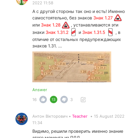
2022 11:58
А с другой стороны так оно и есть! Именно
самостоятельно, без знаков
Знак 1.27
или
Знак 1.28
, устанавливаются эти
знаки
Знак 1.31.2
и
Знак 1.31.5
, в
отличие от остальных предупреждающих
знаков 1.31. ...
Answer
16
3
13
Антон Вікторович •
Teacher
•
15 August 2022
11:34
Видимо, решили проверить именно знание
этого момента из ПДД.