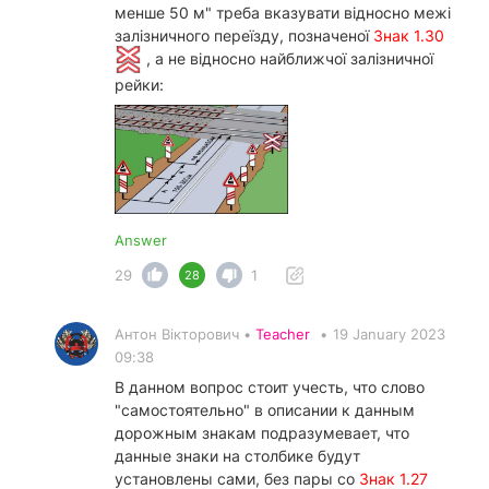
менше 50 м" треба вказувати відносно межі
залізничного переїзду, позначеної
Знак 1.30
, а не відносно найближчої залізничної
рейки:
Answer
29
1
28
Антон Вікторович •
Teacher
•
19 January 2023
09:38
В данном вопрос стоит учесть, что слово
"самостоятельно" в описании к данным
дорожным знакам подразумевает, что
данные знаки на столбике будут
установлены сами, без пары со
Знак 1.27