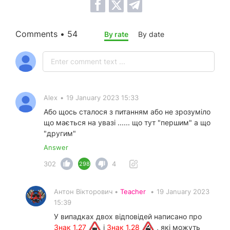
Comments • 54
By rate
By date
Alex
•
19 January 2023 15:33
Або щось сталося з питанням або не зрозуміло
що мається на увазі ...... що тут "першим" а що
"другим"
Answer
302
4
298
Антон Вікторович •
Teacher
•
19 January 2023
15:39
У випадках двох відповідей написано про
Знак 1.27
і
Знак 1.28
, які можуть