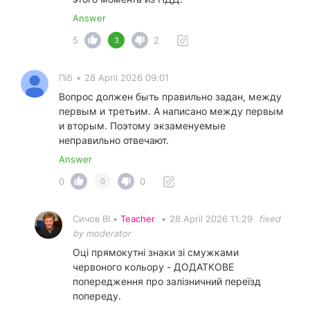
Answer
5
2
3
Піб
•
28 April 2026 09:01
Вопрос должен быть правильно задан, между
первым и третьим. А написано между первым
и вторым. Поэтому экзаменуемые
неправильно отвечают.
Answer
0
0
0
Сичов ВІ •
Teacher
•
28 April 2026 11:29
fixed
by moderator
Оці прямокутні знаки зі смужками
червоного кольору - ДОДАТКОВЕ
попередження про залізничний переїзд
попереду.