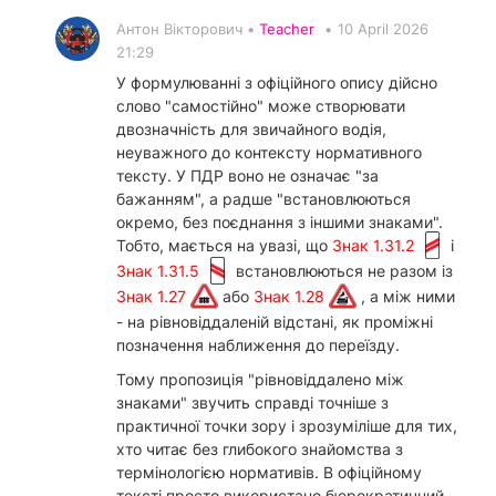
Антон Вікторович •
Teacher
•
10 April 2026
21:29
У формулюванні з офіційного опису дійсно
слово "самостійно" може створювати
двозначність для звичайного водія,
неуважного до контексту нормативного
тексту. У ПДР воно не означає "за
бажанням", а радше "встановлюються
окремо, без поєднання з іншими знаками".
Тобто, мається на увазі, що
Знак 1.31.2
і
Знак 1.31.5
встановлюються не разом із
Знак 1.27
або
Знак 1.28
, а між ними
- на рівновіддаленій відстані, як проміжні
позначення наближення до переїзду.
Тому пропозиція "рівновіддалено між
знаками" звучить справді точніше з
практичної точки зору і зрозуміліше для тих,
хто читає без глибокого знайомства з
термінологією нормативів. В офіційному
тексті просто використано бюрократичний