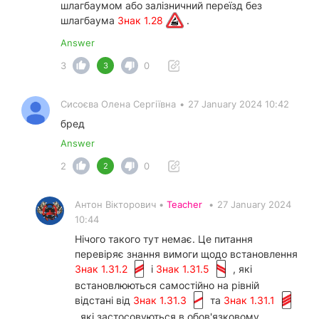
шлагбаумом або залізничний переїзд без
шлагбаума
Знак 1.28
.
Answer
3
0
3
Сисоєва Олена Сергіївна
•
27 January 2024 10:42
бред
Answer
2
0
2
Антон Вікторович •
Teacher
•
27 January 2024
10:44
Нічого такого тут немає. Це питання
перевіряє знання вимоги щодо встановлення
Знак 1.31.2
і
Знак 1.31.5
, які
встановлюються самостійно на рівній
відстані від
Знак 1.31.3
та
Знак 1.31.1
, які застосовуються в обов'язковому