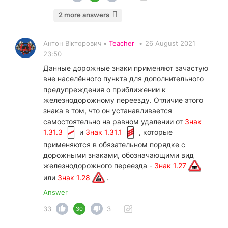
2 more answers
Антон Вікторович •
Teacher
•
26 August 2021
23:50
Данные дорожные знаки применяют зачастую
вне населённого пункта для дополнительного
предупреждения о приближении к
железнодорожному переезду. Отличие этого
знака в том, что он устанавливается
самостоятельно на равном удалении от
Знак
1.31.3
и
Знак 1.31.1
, которые
применяются в обязательном порядке с
дорожными знаками, обозначающими вид
железнодорожного переезда -
Знак 1.27
или
Знак 1.28
.
Answer
33
3
30